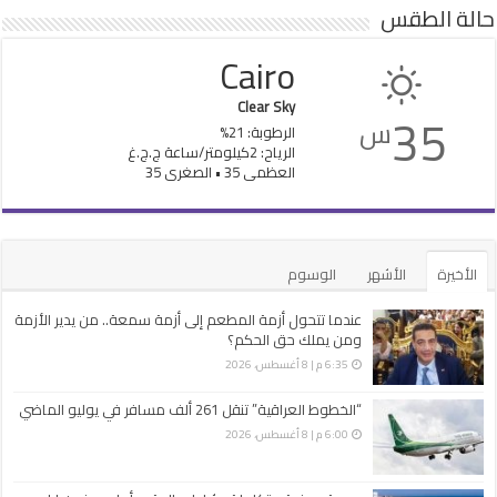
حالة الطقس
Cairo
Clear Sky
35
س
الرطوبة: 21%
الرياح: 2كيلومتر/ساعة ج.ج.غ
العظمى 35 • الصغرى 35
الأخيرة
الأشهر
الوسوم
عندما تتحول أزمة المطعم إلى أزمة سمعة.. من يدير الأزمة
ومن يملك حق الحكم؟
6:35 م | 8 أغسطس، 2026
“الخطوط العراقية” تنقل 261 ألف مسافر في يوليو الماضي
6:00 م | 8 أغسطس، 2026