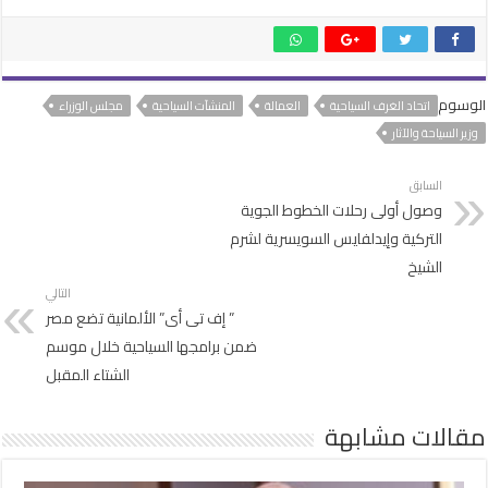
الوسوم
اتحاد الغرف السياحية
العمالة
المنشآت السياحية
مجلس الوزراء
وزير السياحة والآثار
السابق
وصول أولى رحلات الخطوط الجوية
التركية وإيدلفايس السويسرية لشرم
الشيخ
التالي
” إف تى أى” الألمانية تضع مصر
ضمن برامجها السياحية خلال موسم
الشتاء المقبل
مقالات مشابهة