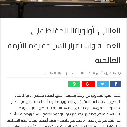
العنانى: أولوياتنا الحفاظ على
العمالة واستمرار السياحة رغم الأزمة
العالمية
على
6:14 م | 2 أكتوبر، 2020
توريزم نيوز
التعليقات
العنانى:
أولوياتنا
الحفاظ
كتبت_سها ممدوح: في برقية رسمية أرسلها أعضاء مجلس ادارة الاتحاد
على
المصري للغرف السياحية لرئيس الجمهورية اعرب أعضاء المجلس عن عظيم
العمالة
واستمرار
امتنانهم و تقديرهم للرعاية التي تلقاها السياحة المصرية من القيادة
السياحة
السياسية والتي وصفتها برقيتهم بانها الوقود الدافع لاستمرارهم و التأكيد
رغم
على عهدهم ببذل قصارى جهدهم واضعين نصب أعينهم مكانة مصر السياحية
الأزمة
و الحفاظ على العمالة الماهرة و المدربة و مؤكدين على تأييدهم ومشيدين