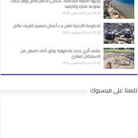
وجهة صيفية متكاملة.. شاطئ الدقم بأملج يوفر خيارات
متنوعة للتنزه والترفيه
5:35 م | 8 أغسطس، 2026
الحكومة الأردنية تعلن بدء أعمال تصميم تلفريك عمّان
5:05 م | 8 أغسطس، 2026
كشف أثري جديد بالدقهلية يوثق آلاف السنين من
الاستيطان البشري
4:35 م | 8 أغسطس، 2026
تابعنا على فيسبوك