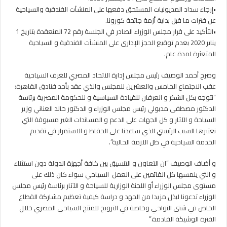
•إرجاء سداد المديونيات المستحق دفعها على المنشآت الفندقية والسياحية
عن فترات ما قبل بداية أزمة جائحة كورونا.
•التأكيد على قرار مجلس الوزراء الصادر في الجلسة رقم 72 المنعقدة بتاريخ 1
يناير 2020 بعدم توقيع الحجز الإدارى على المنشآت الفندقية و السياحية
المتعثرة لمدة عام.
وصرح أحمد الوصيف رئيس مجلس إدارة الاتحاد المصري للغرف السياحية
عقب الاجتماع الخامس والعشرين للمجلس والذي عقد بأحد فنادق القاهرة:
“نتوجه بكل الشكر و العرفان للقيادة السياسية و للحكومة المصرية برئاسة
الدكتور مصطفى مدبولي رئيس مجلس الوزراء و الدكتور خالد العناني وزير
السياحة و الآثار و كل الجهات على الدعم و المساندات الغير مسبوقة التي
نعتبرها السبب الرئيسي الذي ساعدنا على الحفاظ و الاستمرار في تقديم
الخدمة السياحية في ظل الازمة الحالية”.
و أضاف الوصيف “ان التعاون و التنسيق بين كافة أجهزة الدولة دون استثناء
و التي يلمسها كل القائمين على العمل السياحي سواء كان ذلك على
مستوى مجلس الوزراء أو اللجنة الوزارية للسياحة و الآثار برئاسة رئيس مجلس
الوزراء تدعونا لبذل مزيدا من الجهد و دراسة كيفية تعظيم مشاركة القطاع
الخاص في شتى النواحي وخاصة في الترويج للمنتج السياحي المصري خلال
الفترة الوشيكة القادمة.”