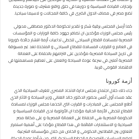
العالمية
بإنجازات القيادة السياسية و دورها في خلق واقع مشرف و صورة جديدة
مغلقة
تضع مصر في مصاف الدول الكبرى في كافة المجالات و لاسيما سياحيا.
كما أرسل المجلس برقية شكر و تقدير لحكومة الدكتور مصطفى مدبولي
رئيس مجلس الوزراء مؤكدين ان تضافر جهود كافة الوزارات و المؤسسات
المصرية لمساندة القطاع السياحي لتخطي تداعيات أزمة انتشار جائحة كورونا
في العالم و القرارات المساندة للقطاع السياحي و المتخذة تعد غير مسبوقة
في تاريخ السياحة المصرية مؤكدين على التزامهم بالحفاظ على العمالة
المصرية آملين في سرعة عودة السياحة والعمل على تعظيم مساهمتها في
الاقتصاد القومي قريبا.
أزمة كورونا
جاء ذلك خلال اجتماع مجلس ادارة الاتحاد المصري للغرف السياحية الذي
عقد مساء أول أمس بحضور الدكتور خالد العناني وزير السياحة و الآثار الذي
أطلع المجلس على المبادرات و القرارت التي اتخذها مجلس الوزراء لمساندة
القطاع لتخطي الأزمة الحالية مؤكدا ان الأولوية لدى القيادة السياسية و
الحكومة المصرية هي الحفاظ على العمالة المصرية و على مكانة مصر
السياحية و الاستثمارات القائمة في هذا القطاع مؤكدا على أهمية استمرار
التعاون بين القطاعين الحكومي و الخاص من خلال مؤسساته الشرعية
لوضع السياسات الترويحية و الخطط السياحية التي من شأنها عودة الحركة