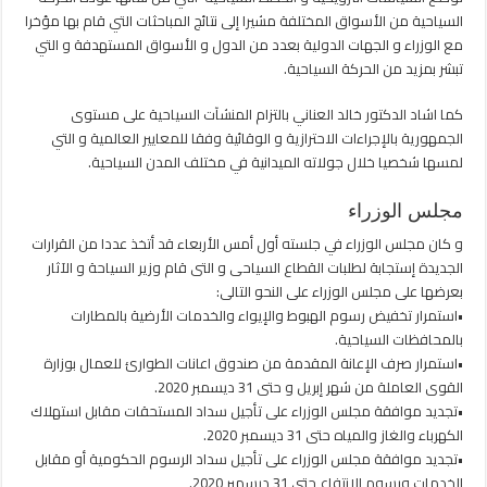
السياحية من الأسواق المختلفة مشيرا إلى نتائج المباحثات التي قام بها مؤخرا
مع الوزراء و الجهات الدولية بعدد من الدول و الأسواق المستهدفة و التي
تبشر بمزيد من الحركة السياحية.
كما اشاد الدكتور خالد العناني بالتزام المنشآت السياحية على مستوى
الجمهورية بالإجراءات الاحترازية و الوقائية وفقا للمعايير العالمية و التي
لمسها شخصيا خلال جولاته الميدانية في مختلف المدن السياحية.
مجلس الوزراء
و كان مجلس الوزراء في جلسته أول أمس الأربعاء قد أتخذ عددا من القرارات
الجديدة إستجابة لطلبات القطاع السياحى و التى قام وزير السياحة و الآثار
بعرضها على مجلس الوزراء على النحو التالى:
•استمرار تخفيض رسوم الهبوط والإيواء والخدمات الأرضية بالمطارات
بالمحافظات السياحية.
•استمرار صرف الإعانة المقدمة من صندوق اعانات الطوارئ للعمال بوزارة
القوى العاملة من شهر إبريل و حتى 31 ديسمبر 2020.
•تجديد موافقة مجلس الوزراء على تأجيل سداد المستحقات مقابل استهلاك
الكهرباء والغاز والمياه حتى 31 ديسمبر 2020.
•تجديد موافقة مجلس الوزراء على تأجيل سداد الرسوم الحكومية أو مقابل
الخدمات ورسوم الانتفاع حتى 31 ديسمبر 2020.