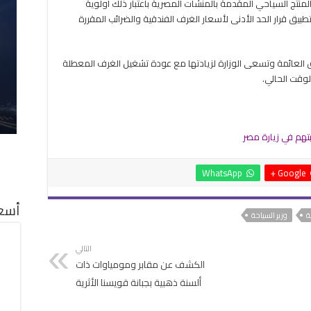
لمنتج السياحي المقدمة بالمنشآت المصرية باعتبار ذلك اولوية
يق قرار الحد الأدنى لأسعار الغرف الفندقية والضرائب المقررة
غرفة لقطاع الفنادق العائمة وتسعى الوزارة لزيادتها مع عودة تشغيل الغرف المعطلة
لوقت الحالي.
WhatsApp
Google +
أسعا
ة
وزير السياحة
التالي
الكشف عن مقابر ومومياوات ذات
ألسنة ذهبية بجبانة قويسنا الأثرية