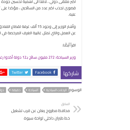
أكبر ملتقى دولي ، لافتا الى اهمية تحسين جودة ا
قصوى لجذب اكبر عدد من السائحين ، مؤكدا على تطب
عليه.
وأشار الوزير إلى وجود 15 ألف 
عن العمل والتي تمثل غالبية الغرف المرخصة في ا
اقرأ أيضًا:
وزير السياحة: 272 مليون سائح بـ12 دولة أكدوا رغبتهم في زيارة مصر
شاركها
Twitter
Facebook
الوسوم
الرحلات السياحية
السياحة
حقيقة
دول
السابق
محافظ مطروح يعلن عن قرب تشغيل
خط طيران داخلي لواحة سيوة