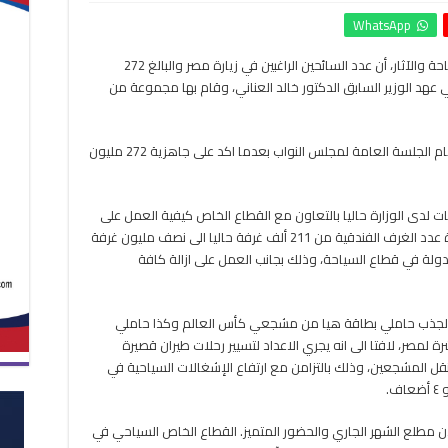
وزير
WhatsApp
السياحة
:
كتبت – هويدا محمود: أعلن أحمد عيسى وزير السياحة والآثار، أن عدد السائحين الراغبين في زيارة مصر والبالغ 272
تصريحاتي
 عهد الوزير السابق الدكتور خالد العناني، وقام بها مجموعة من
عن
أعداد
السياح
بناءً
وجاء ذلك ردا على اللغط الذي أثاره تصريح الوزير أمام الجلسة العامة لمجلس النواب بعدما اكد على جاهزية 272 مليون
على
دراسة
من
ت لدى الوزارة حاليا بالتعاون مع القطاع الخاص كيفية العمل على
عهد
تحسين مناخ الاستثمار في القطاع السياحي وزيادة عدد الغرف الفندقية من 211 ألف غرفة حاليا الى نصف مليون غرفة
“العناني”
اتيجية الدولة في قطاع السياحة، وذلك بجانب العمل على ازالة كافة
مغلقة
ية لجذب حاملي بطاقة هيا من مشجعي كأس العالم وكذا حاملي
 لمصر، لافتا الى انه يجري الاعداد لتسيير رحلات طيران قصيرة
قل المشجعين، وذلك بالتزامن مع ارتفاع الإشغالات السياحية في
.
ن مطلع الشهر الجاري والحضور المتميز. القطاع الخاص السياحي في