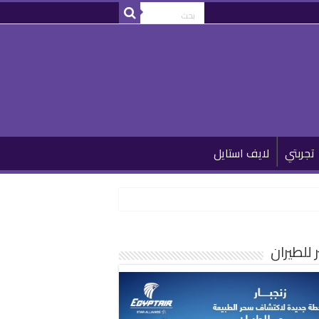
تجربتي
لايف استايل
للطيران