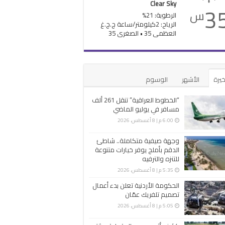
Clear Sky
3
س
الرطوبة: 21%
الرياح: 2كيلومتر/ساعة ج.ج.غ
العظمى 35 • الصغرى 35
خيرة
الأشهر
الوسوم
“الخطوط العراقية” تنقل 261 ألف
مسافر في يوليو الماضي
6:00 م | 8 أغسطس، 2026
وجهة صيفية متكاملة.. شاطئ
الدقم بأملج يوفر خيارات متنوعة
للتنزه والترفيه
5:35 م | 8 أغسطس، 2026
الحكومة الأردنية تعلن بدء أعمال
تصميم تلفريك عمّان
5:05 م | 8 أغسطس، 2026