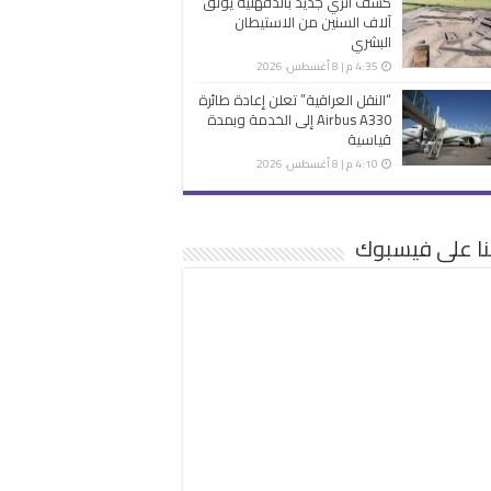
كشف أثري جديد بالدقهلية يوثق
آلاف السنين من الاستيطان
البشري
4:35 م | 8 أغسطس، 2026
“النقل العراقية” تعلن إعادة طائرة
Airbus A330 إلى الخدمة وبمدة
قياسية
4:10 م | 8 أغسطس، 2026
نا على فيسبوك