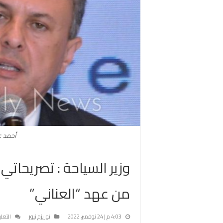
أحمد عي
وزير السياحة : تصريحاتي 
من عهد “العناني”
4:03 م | 24 نوفمبر، 2022
توريزم نيوز
التعل