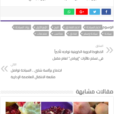
الوسوم
اخبار السياحة
اخبار الفنادق
الربح
الرُبع الأول
رواد السياحة
سياحة
سياحة وسفر
فنادق
مكاسب
منتجعات
السابق
الخطوط الجوية الكويتية تواجه تأخيراً
في تسلم طائرات “إيرباص” لعام مقبل
التالي
اجتماع برئاسة شلبي .. السياحة تواصل
متابعة الانتقال للعاصمة الإدارية
مقالات مشابهة