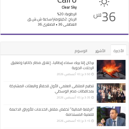
Clear Sky
36
س
الرطوبة: 20%
الرياح: 2كيلومتر/ساعة ش.ش.ق‎
العظمى 36 • الصغرى 36
الأخيرة
الأشهر
الوسوم
بركان إتنا يربك سماء إيطاليا.. إغلاق مطار كاتانيا وتعليق
الرحلات الجوية
3:50 م | 10 أغسطس، 2026
تنظيم الملتقى العلمي الأول للحفائر والبعثات المشتركة
بمحافظات مصر الوسطي
3:35 م | 10 أغسطس، 2026
“الرقابة المالية” تخفض مقابل الخدمات للأوراق الداعمة
للتنمية المستدامة
3:15 م | 10 أغسطس، 2026