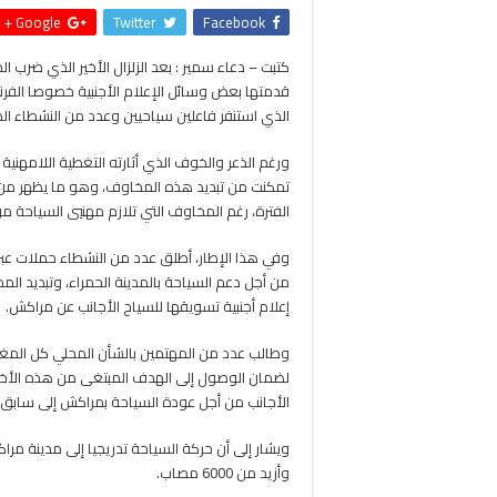
Google +
Twitter
Facebook
كتبت – دعاء سمير : بعد الزلزال الأخير الذي ضرب ا
قدمتها بعض وسائل الإعلام الأجنبية خصوصا الفر
الذي استنفر فاعلين سياحيين وعدد من النشطاء ال
ورغم الذعر والخوف الذي أثارته التغطية اللامهنية
تمكنت من تبديد هذه المخاوف، وهو ما يظهر من 
الفترة، رغم المخاوف التي تلازم مهنيي السياحة من 
وفي هذا الإطار، أطلق عدد من النشطاء حملات عبر
من أجل دعم السياحة بالمدينة الحمراء، وتبديد الم
إعلام أجنبية تسويقها للسياح الأجانب عن مراكش.
وطالب عدد من المهتمين بالشأن المحلي كل المغا
لضمان الوصول إلى الهدف المبتغى من هذه الأخير
الأجانب من أجل عودة السياحة بمراكش إلى سابق
وأزيد من 6000 مصاب.