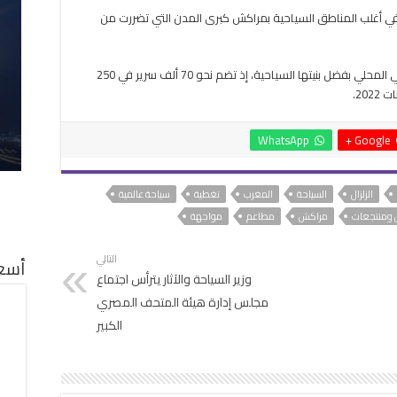
 في أغلب المناطق السياحية بمراكش كبرى المدن التي تضررت من
وتستقطب مراكش ما يقارب نصف النشاط السياحي المحلي بفضل بنيتها السياحية، إذ تضم نحو 70 ألف سرير في 250
WhatsApp
Google +
الزلزال
السياحة
المغرب
تغطية
سياحة عالمية
 ومنتجعات
مراكش
مطاعم
مواجهة
التالي
أسعا
وزير السياحة والآثار يترأس اجتماع
مجلس إدارة هيئة المتحف المصري
الكبير