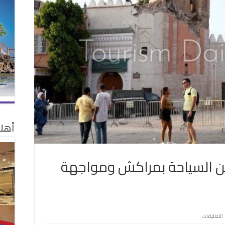
أهلا
عن السياحة بمراكش ومواجهة
على
التعليقات