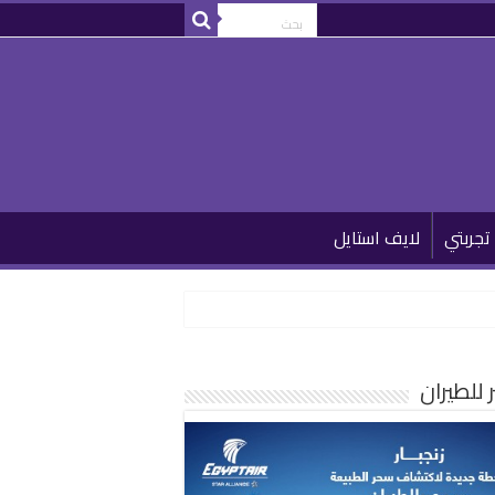
تجربتي
لايف استايل
للطيران