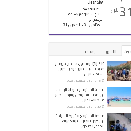
Clear Sky
3
س
الرطوبة: 43%
الرياح: 2كيلومتر/ساعة
ش.ش.غ
العظمى 31 • الصغرى 31
خيرة
الأشهر
الوسوم
240 زائرًا يرسمون ملامح موسم
جديد للسياحة الروحية والجبال
بسانت كاترين
12:45 م | 9 أغسطس، 2026
موجة الحر ترسم خريطة الرحلات
في مصر.. السواحل والبحر الأحمر
ملاذ السائحين
12:30 م | 9 أغسطس، 2026
موجة الحر ترفع فاتورة السياحة
في كوريا الجنوبية والكهرباء
تتحدى الفنادق