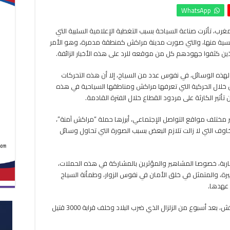
استنفار
WhatsApp
مغربي
للدفاع
لمغرب، تأثرت صناعة السياحة بسبب التغطية الإعلامية السلبية التي
عن
نسية منها، والتي صورت مدينة مراكش كمنطقة مدمرة، وهو الأمر
السياحة
بمراكش
ذين كثفوا جهودهم كل من موقعه للرد على هذه الأخبار الزائفة.
ومواجهة
حملات
 لهذه الوسائل، في نفوس عدد من السياح، إلا أن هذه التحركات
إعلام
خلال الحركية التي تعرفها مراكش ومناطقها السياحية في هذه
فرنسا
تأثير الكارثة على مردود القطاع خلال الفترة القادمة.
مغلقة
 مختلف مواقع التواصل الإجتماعي، أبرزها حملة “مراكش آمنة”،
خاوف التي لا زالت تلازم البعض بسبب الصورة التي تحاول وسائل
ربة، خصوصا المشاهير والمؤثرين بالمشاركة في هذه الحملات،
ة، والمتمثل في خلق الأمان في نفوس الزوار، وطمأنة السياح
 عهدها.
ويشار إلى أن حركة السياحة تدريجيا إلى مدينة مراكش، بعد أسبوع من الزلزال الذي ضرب البلاد وخلف قرابة 3000 قتيل