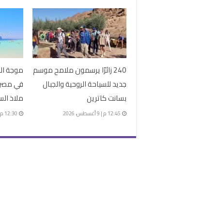
240 زائرًا يرسمون ملامح موسم
موجة الح
جديد للسياحة الروحية والجبال
في مصر..
بسانت كاترين
ملاذ الس
12:45 م | 9 أغسطس، 2026
12:30 م | 9 أغسطس، 2026