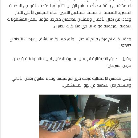
المجتمعية
المستشفى يرافقه، د. أحمد غنيم الرئيس التنفيذي للمتحف القومي للحضارة
مغلقة
المصرية القديمة ، د. محمد اسماعيل الامين العام المجلس الأعلى للآثار
وعددا من رجال الأعمال وممثلين للداعمين معرضا مؤقتا لبعض المشغولات
اليدوية الفرعونية وورق البردي وشركات الطيران.
وعقب ذلك تم عرض فيلم تسجيلي يوثق مسيرة مستشفى سرطان الأطفال
57357 .
وقبيل انطلاق الاحتفالية تم عمل مسيرة للطفل يامن بمناسبة شفاؤه من
مرض السرطان.
وعلى هامش الاحتفالية عزفت فرق موسيقية وقدم فنانون بعض الأغاني
والاستعراض الشعبية في بهو المستشفى.