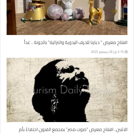
افتتاح معرض ” ديارنا للحرف اليدوية والتراثية” بالجونة .. غداً
3:15 م | 26 ديسمبر، 2025
الاثنين.. افتتاح معرض “صوت مصر” بمجمع الفنون احتفاءً بأم