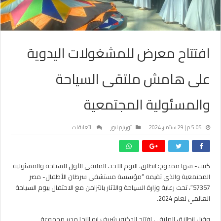
افتتاح معرض للمشغولات اليدوية
على هامش ملتقى السياحة
والمسئولية المجتمعية
على
5:05 م | 29 سبتمبر، 2024
توريزم نيوز
التعليقات
افتتاح
معرض
للمشغولات
كتبت- سها ممدوح: انطلق، اليوم الاحد، الملتقى الأول للسياحة والمسئولية
اليدوية
المجتمعية والذي تقيمه “مؤسسة مستشفى سرطان الأطفال- مصر
على
هامش
57357″، تحت رعاية وزارة السياحة والآثار بالتزامن مع الاحتفال بيوم السياحة
ملتقى
العالمي لعام 2024.
السياحة
والمسئولية
وقبل انطلاق الملتقى افتتح الدكتور شريف ابو النجا مدير مجموعة