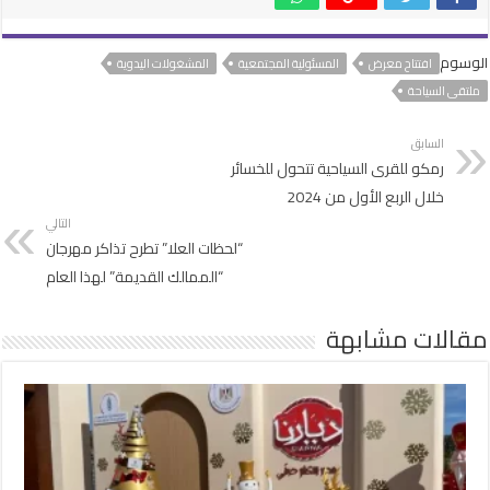
الوسوم
افتتاح معرض
المسئولية المجتمعية
المشغولات اليدوية
ملتقى السياحة
السابق
رمكو للقرى السياحية تتحول للخسائر
خلال الربع الأول من 2024
التالي
“لحظات العلا” تطرح تذاكر مهرجان
“الممالك القديمة” لهذا العام
مقالات مشابهة