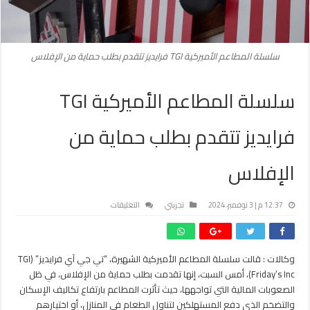
سلسلة المطاعم الأميركية TGI فرايديز تتقدم بطلب حماية من الإفلاس
سلسلة المطاعم الأميركية TGI
فرايديز تتقدم بطلب حماية من
الإفلاس
على
12:37 م | 3 نوفمبر، 2024
تجربتي
التعليقات
سلسلة
المطاعم
الأميركية
وكالات : قالت سلسلة المطاعم الأميركية الشهيرة، “تي جي آي فرايديز” (TGI
TGI
Friday’s Inc)، أمس السبت، إنها تقدمت بطلب حماية من الإفلاس، في ظل
فرايديز
تتقدم
الصعوبات المالية التي تواجهها، حيث تأثرت المطاعم بارتفاع تكاليف الإسكان
بطلب
والتضخم الذي دفع المستهلكين لتناول الطعام في المنازل، أو اختيارهم