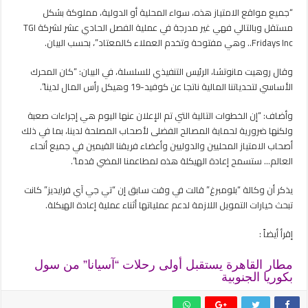
“جميع مواقع الامتياز هذه، سواء المحلية أو الدولية، مملوكة بشكل
مستقل وبالتالي فهي غير مدرجة في عملية الفصل الحادي عشر لشركة TGI
Fridays Inc.. وهي مفتوحة وتخدم العملاء كالمعتاد”، بحسب البيان.
وقال روهيت مانوتشا، الرئيس التنفيذي للسلسلة، في البيان: “كان المحرك
الأساسي لتحدياتنا المالية ناتجا عن كوفيد-19 وهيكل رأس المال لدينا”.
وأضاف: “إن الخطوات التالية التي تم الإعلان عنها اليوم هي إجراءات صعبة
ولكنها ضرورية لحماية المصالح الفضلى لأصحاب المصلحة لدينا، بما في ذلك
أصحاب الامتياز المحليين والدوليين وأعضاء فريقنا القيمين في جميع أنحاء
العالم… ستسمح إعادة الهيكلة هذه لمطاعمنا المضي قدما”.
يذكر أن وكالة “بلومبرغ” قالت في وقت سابق إن “تي جي آي فرايديز” كانت
تبحث خيارات التمويل اللازمة لدعم عملياتها أثناء عملية إعادة الهيكلة.
إقرأ أيضاً :
مطار القاهرة يستقبل أولى رحلات “آسيانا” من سول
بكوريا الجنوبية