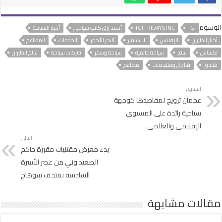
الوسوم
TGI
TGI FRIDAY’S INC
أحمد رزق كاتب سياحي
أخبار السياحة
أخبار الطيران
الإفلاس
الاستثمار
البحر الأحمر
الخدمات
المطاعم
تكساس
سفر
سياحة عالمية
سياحة وسفر
شركات سياحة
عالم الطيران
فنادق
فنادق ومنتجعات
مطاعم
السابق
عجمان ترويج لمقاصدها كوجهة
سياحية رائدة على المستوى
الإقليمي والعالمي
التالي
بدء معرض مقتنيات مقبرة حاكم
الصعيد وني من عصر الأسرة
السادسة بمتحف سوهاج
مقالات مشابهة