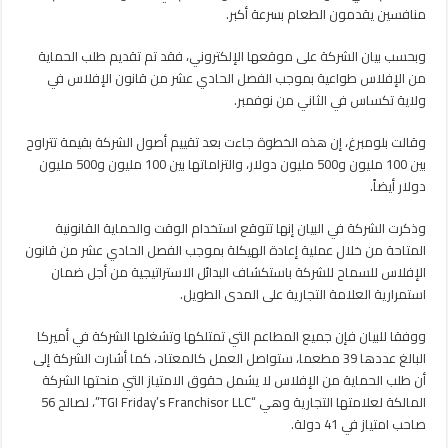
حماية
منافسين يقدمون الطعام بسرعة أكبر.
من
الإفلاس
وبحسب بيان الشركة على موقعها الإلكتروني، فقد تم تقديم طلب الحماية
مغلقة
من الإفلاس طواعية بموجب الفصل الحادي عشر من قانون الإفلاس في
ولاية تكساس في الثاني من نوفمبر.
وقالت بلومبرغ، إن هذه الخطوة جاءت بعد تقييم أصول الشركة بقيمة تتراوح
بين 100 مليون و500 مليون دولار، والتزاماتها بين 100 مليون و500 مليون
دولار أيضاً.
وذكرت الشركة في البيان إنها تتوقع استخدام الوقت والحماية القانونية
المتاحة من خلال عملية إعادة الهيكلة بموجب الفصل الحادي عشر من قانون
الإفلاس للسماح للشركة باستكشاف البدائل الاستراتيجية من أجل ضمان
استمرارية العلامة التجارية على المدى الطويل.
ووفقا للبيان فإن جميع المطاعم التي تمتلكها وتشغلها الشركة في أميركا
البالغ عددها 39 مطعما، ستواصل العمل كالمعتاد، كما أشارت الشركة إلى
أن طلب الحماية من الإفلاس لا يشمل حقوق الامتياز التي منحتها الشركة
المالكة لعلامتها التجارية وهي “TGI Friday’s Franchisor LLC”، لصالح 56
صاحب امتياز في 41 دولة.