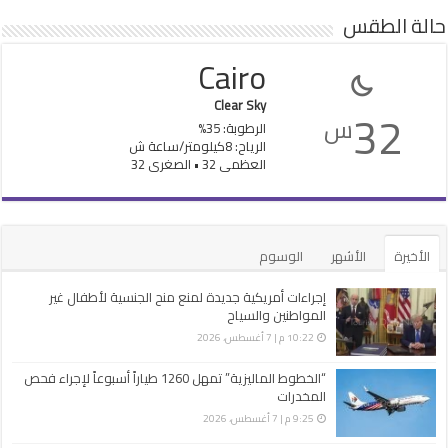
حالة الطقس
Cairo
Clear Sky
32
س
الرطوبة: 35%
الرياح: 8كيلومتر/ساعة ش
العظمى 32 • الصغرى 32
الأخيرة
الأشهر
الوسوم
إجراءات أمريكية جديدة لمنع منح الجنسية لأطفال غير
المواطنين والسياح
10:22 م | 7 أغسطس، 2026
“الخطوط الماليزية” تمهل 1260 طياراً أسبوعاً لإجراء فحص
المخدرات
9:25 م | 7 أغسطس، 2026