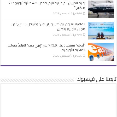
إدارة الطيران الفيدرالية تلزم بفحص 471 طائرة “بوينج 737
ماكس”
8:30 م | 7 أغسطس، 2026
اتفاقية تعاون بين “طيران الرياض” و”ترافل سكاي” في
مجال التوزيع بالصين
7:45 م | 7 أغسطس، 2026
“أبولو” تستحوذ على 49.9% من “إيزي جيت” التزاماً بقواعد
الملكية الأوروبية
6:55 م | 7 أغسطس، 2026
تابعنا على فيسبوك