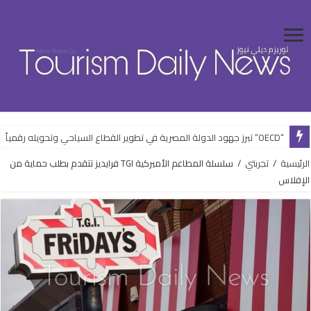
“OECD” تبرز جهود الدولة المصرية في تطوير القطاع السياحي وتحويله رقمياً
الرئيسية
/
تجربتي
/
سلسلة المطاعم الأميركية TGI فرايديز تتقدم بطلب حماية من
الإفلاس