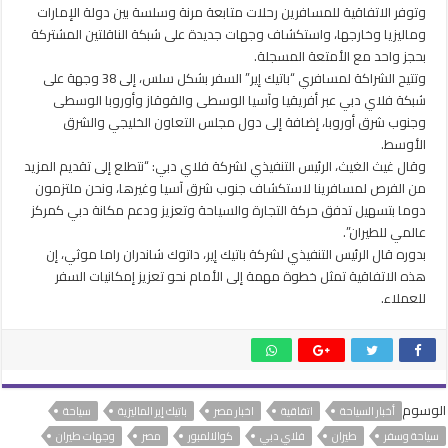
وصول
وتوفر الاتفاقية للمسافرين رحلات متابعة مرنة وسلسة بين دولة الإمارات
إلى
وماليزيا وخارجها، واستكشاف وجهات جديدة على شبكة الناقلتين المشتركة
40وجهة
بحجز واحد مع الأمتعة المسجلة.
من
وتتيح الشراكة لمسافري “باتيك إير” السفر بشكل سلس، إلى 38 وجهة على
كوالالمبور
شبكة فلاي دبي عبر أفريقيا وآسيا الوسطى والقوقاز وأوروبا الوسطى
مغلقة
وجنوب شرق أوروبا، إضافة إلى دول مجلس التعاون الخليجي والشرق
الأوسط.
وقال غيث الغيث، الرئيس التنفيذي لشركة فلاي دبي: “نتطلع إلى تقديم المزيد
من الفرص لمسافرينا لاستكشاف جنوب شرق آسيا وغيرها، ونحن ملتزمون
دوما بتسهيل تدفق حركة التجارة والسياحة وتعزيز ودعم مكانة دبي كمركز
عالمي للطيران”.
بدوره قال الرئيس التنفيذي لشركة باتيك إير، داتوك شاندران راما موثي، إن
هذه الاتفاقية تمثل خطوة مهمة إلى الأمام نحو تعزيز إمكانيات السفر
للعملاء.
الوسوم
أخبار السياحة
اتفاقية
اخبار مصر
باتيك إير الماليزية
سياحة
سياحة وسفر
طيران
فلاي دبي
كوالالمبور
مصر
وجهات طيران