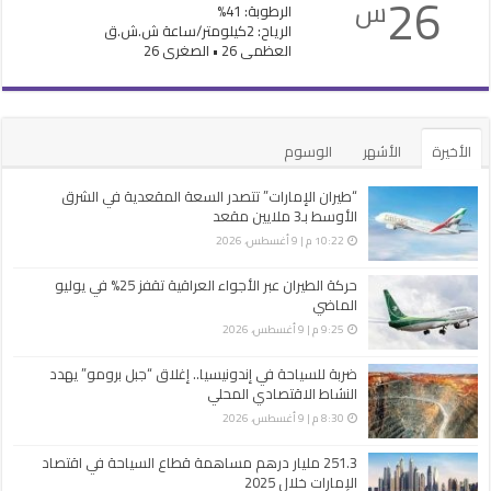
26
س
الرطوبة: 41%
الرياح: 2كيلومتر/ساعة ش.ش.ق‎
العظمى 26 • الصغرى 26
الأخيرة
الأشهر
الوسوم
“طيران الإمارات” تتصدر السعة المقعدية في الشرق
الأوسط بـ3 ملايين مقعد
10:22 م | 9 أغسطس، 2026
حركة الطيران عبر الأجواء العراقية تقفز 25% في يوليو
الماضي
9:25 م | 9 أغسطس، 2026
ضربة للسياحة في إندونيسيا.. إغلاق “جبل برومو” يهدد
النشاط الاقتصادي المحلي
8:30 م | 9 أغسطس، 2026
251.3 مليار درهم مساهمة قطاع السياحة في اقتصاد
الإمارات خلال 2025