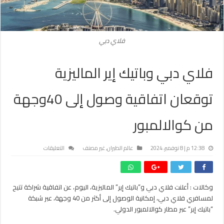
فلاي دبي
فلاي دبي وباتيك إير الماليزية
توقعان اتفاقية وصول إلى 40وجهة
من كوالالمبور
على
12:38 م | 8 نوفمبر، 2024
عالم الطيران
,
غير مصنف
التعليقات
فلاي
دبي
وباتيك
وكالات : أعلنت فلاي دبي و”باتيك إير” الماليزية، اليوم، عن اتفاقية شراكة تتيح
إير
لمسافري فلاي دبي، إمكانية الوصول إلى أكثر من 40 وجهة، عبر شبكة
الماليزية
توقعان
“باتيك إير” عبر مطار كوالالمبور الدولي.
اتفاقية