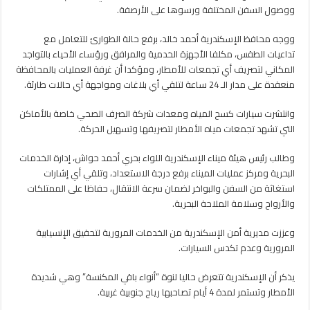
الحاويات
ووصول السفن المختلفة ورسوها على الأرصفة.
بالميناء
مغلقة
ووجه محافظ الإسكندرية أحمد خالد، برفع حالة الطوارئ للتعامل مع
تداعيات الطقس، مكلفا الأجهزة الخدمية والمرافق ورؤساء الأحياء بالتواجد
المكاني لتصريف أي تجمعات للأمطار، ومؤكدا أن غرفة العمليات بالمحافظة
منعقدة على مدار الـ 24 ساعة لتلقي أي بلاغات ومواجهة أي حالات طارئة.
وانتشرت سيارات كسح المياه ومعدات شركة الصرف الصحي خاصة بالأماكن
التي تشهد تجمعات مياه الأمطار لتصريفها وتسهيل الحركة.
وطالب رئيس هيئة ميناء الإسكندرية اللواء بحري أحمد حواش، إدارة الخدمات
البحرية ومركز عمليات الميناء برفع درجة الاستعداد، وتلقي أي إشارات
استغاثة من السفن والبواخر لضمان سرعة الانتقال، حفاظا على الممتلكات
والأرواح وسلامة الملاحة البحرية.
وعززت مديرية أمن الإسكندرية من الخدمات المرورية لتحقيق الإنسيابية
المرورية وعدم تكدس السيارات.
يذكر أن الإسكندرية تتعرض حاليا لنوة “أنواء باقي المكنسة” وهي شديدة
الأمطار وتستمر لمدة 4 أيام تصاحبها رياح جنوبية غربية.