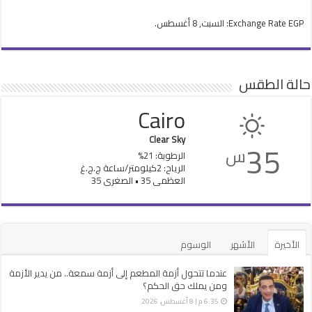
EGP
Exchange Rate
: السبت, 8 أغسطس.
حالة الطقس
Cairo
Clear Sky
35
س
الرطوبة: 21%
الرياح: 2كيلومتر/ساعة ج.ج.غ
العظمى 35 • الصغرى 35
الأخيرة
الأشهر
الوسوم
عندما تتحول أزمة المطعم إلى أزمة سمعة.. من يدير الأزمة
ومن يملك حق الحكم؟
6:35 م | 8 أغسطس، 2026