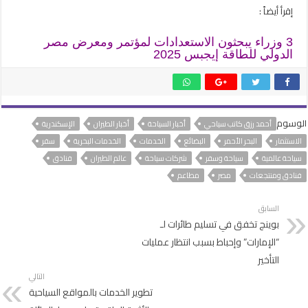
إقرأ أيضاً :
3 وزراء يبحثون الاستعدادات لمؤتمر ومعرض مصر
الدولي للطاقة إيجبس 2025
الوسوم
أحمد رزق كاتب سياحي
أخبار السياحة
أخبار الطيران
الإسكندرية
الاستثمار
البحر الأحمر
البضائع
الخدمات
الخدمات البحرية
سفر
سياحة عالمية
سياحة وسفر
شركات سياحة
عالم الطيران
فنادق
فنادق ومنتجعات
مصر
مطاعم
السابق
بوينج تخفق في تسليم طائرات لـ
“الإمارات” وإحباط بسبب انتظار عمليات
التأخير
التالي
تطوير الخدمات بالمواقع السياحية