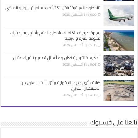
“الخطوط العراقية” تنقل 261 ألف مسافر في يوليو الماضي
6:00 م | 8 أغسطس، 2026
وجهة صيفية متكاملة.. شاطئ الدقم بأملج يوفر خيارات
متنوعة للتنزه والترفيه
5:35 م | 8 أغسطس، 2026
الحكومة الأردنية تعلن بدء أعمال تصميم تلفريك عمّان
5:05 م | 8 أغسطس، 2026
كشف أثري جديد بالدقهلية يوثق آلاف السنين من
الاستيطان البشري
4:35 م | 8 أغسطس، 2026
تابعنا على فيسبوك