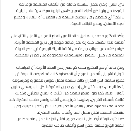
بسقارة
بيبي الثاني وكان يحمل سلسلة كاملة من الألقاب المتعلقة بوظائفه
ونقوش
الرفيعة من بينها كبير أطباء القصر، وكاهن الإلهة سركت. و”ساحر الإلهة
ورسومات
سركت” أي متخصص في اللدغات السامة من العقارب أو الثعابين وعظيم
فريدة
أطباء الأسنان، ومدير النباتات الطبية.
مغلقة
وأكد الدكتور محمد إسماعيل خالد الأمين العام للمجلس الأعلى للآثار، على
أهمية هذا الكشف حيث إنه يعد إضافة مهمة إلى تاريخ المنطقة الأثرية،
كونه يكشف عن جوانب جديدة من ثقافة الحياة اليومية في عصر الدولة
القديمة من خلال النصوص والرسومات الموجودة على جدران المصطبة.
ومن جانبه أوضح الدكتور فليب كولمبير رئيس البعثة الأثرية، أن الدراسات
الأولية تشير إلى أنه من المرجح أن المصطبة كانت قد تعرضت للسرقة في
عصور سابقة، لكن الجدران ظلت سليمة تحمل نقوش محفورة ومرسومة
رائعة الجمال، حيث نقش علي إحدى جدران المقبرة شكل باب وهمي ملون
بألوان زاهية، كما صور مناظر للعديد من الأثاث و المتاع الجنائزي وكذلك
قائمة بأسماء القرابين، يعلوها أفريز يحمل ألقاب واسم صاحب المقبرة، كما
وجد سقف المقبرة مطلي باللون الأحمر تقليدا لشكل أحجار الجرانيت وفي
منتصف السقف نقش يحمل اسم وألقاب صاحب المقبرة.
كما عثرت البعثة أيضاً على تابوت حجري نقش الجزء الداخلي منه بخط من
الكتابة الهيروغليفية يحمل اسم وألقاب صاحب المقبرة.