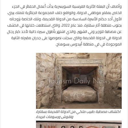
وأضاف أن البعثة الأثرية الفرنسية السويسرية بدأت أعمال الحفائر في الجزء
الخاص بمقابر موظفي الدولة، والواقع خلف المجموعة الجنائزية للملك بيبي،
الأول أحد حكام الأسرة السادسة من الدولة القديمة، وتلك الخاصة بزوجاته
بجنوب منطقة آثار سقارة، منذ عام 2022، والتي استطلعت خلالها في الكشف
عن مصطبة للوزير وني الشهير، والذي اشتهر بأطول سيره ذاتية لأحد كبار رجال
الدولة في الدولة القديمة والتي سجلت نصوصها على جدران مقبرته الثانية
الموجودة في في منطقة أبيدوس بسوهاج.
اكتشاف مصطبة طبيب ملكي من الدولة القديمة بسقارة
ونقوش ورسومات فريدة