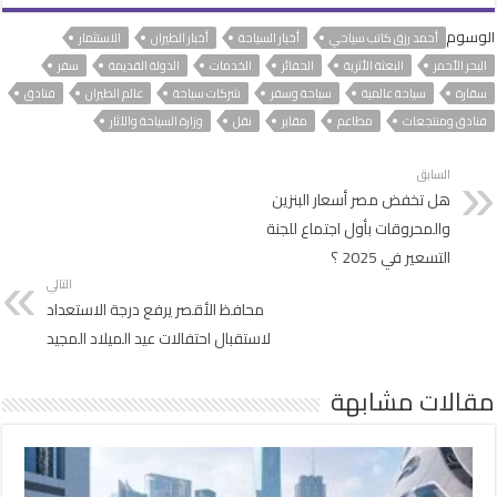
الوسوم
أحمد رزق كاتب سياحي
أخبار السياحة
أخبار الطيران
الاستثمار
البحر الأحمر
البعثة الأثرية
الحفائر
الخدمات
الدولة القديمة
سفر
سقارة
سياحة عالمية
سياحة وسفر
شركات سياحة
عالم الطيران
فنادق
فنادق ومنتجعات
مطاعم
مقابر
نقل
وزارة السياحة والآثار
السابق
هل تخفض مصر أسعار البنزين
والمحروقات بأول اجتماع للجنة
التسعير في 2025 ؟
التالي
محافظ الأقصر يرفع درجة الاستعداد
لاستقبال احتفالات عيد الميلاد المجيد
مقالات مشابهة