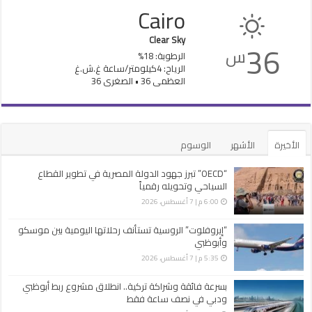
Cairo
Clear Sky
36
س
الرطوبة: 18%
الرياح: 4كيلومتر/ساعة غ.ش.غ
العظمى 36 • الصغرى 36
الأخيرة
الأشهر
الوسوم
“OECD” تبرز جهود الدولة المصرية في تطوير القطاع
السياحي وتحويله رقمياً
6:00 م | 7 أغسطس، 2026
“إيروفلوت” الروسية تستأنف رحلاتها اليومية بين موسكو
وأبوظبي
5:35 م | 7 أغسطس، 2026
بسرعة فائقة وشراكة تركية.. انطلاق مشروع ربط أبوظبي
ودبي في نصف ساعة فقط