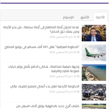
الأخيرة
الأشهر
الوسوم
عندما تتحول أزمة المطعم إلى أزمة سمعة.. من يدير الأزمة
ومن يملك حق الحكم؟
6:35 م | 8 أغسطس، 2026
“الخطوط العراقية” تنقل 261 ألف مسافر في يوليو الماضي
6:00 م | 8 أغسطس، 2026
وجهة صيفية متكاملة.. شاطئ الدقم بأملج يوفر خيارات
متنوعة للتنزه والترفيه
5:35 م | 8 أغسطس، 2026
الحكومة الأردنية تعلن بدء أعمال تصميم تلفريك عمّان
5:05 م | 8 أغسطس، 2026
كشف أثري جديد بالدقهلية يوثق آلاف السنين من