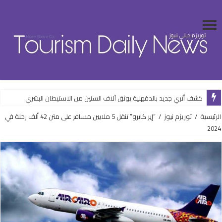
كشف أثري جديد بالدقهلية يوثق آلاف السنين من الاستيطان البشري
الرئيسية
/
توريزم نيوز
/
“إير كايرو” تنقل 5 ملايين مسافر على متن 42 ألف رحلة في
2024