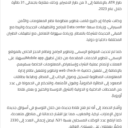
طراز ATR، بالإضافة إلى 3 من طراز الامبراير، وذلك مقارنة باجمالى 31 طائرة
خلال عام 2023.
وكانت شركة إير كايرو قامت بتطوير منظومة نظم المعلومات والأمن
السيبرانى، وزيادة سعة Data center للبرامج والتطبيقات الجديدة والربط مع
المبانى الجديدة للشركة بالمطار، وزيادة سهولة التعامل مع تطبيقات الطيران
المختلفة داخليا و دوليا.
كما تم تحديث الموقع الرسمى وتطوير البرامج ونظام الحجز الخاص بالموقع
الرسمي، لتطوير الخدمات المقدمة من خلال تطبيق Mobile appتسهيلا على
العملاء لإتمام عملية الشراء وإستعراض المعلومات الخاصة بسفرهم،
بالإضافة إلى تفعيل خاصية web check-in وتطوير وتفعيل نظام إدارة
المعلومات المطلوبة لتسجيل وصول الركاب إلى المطار، وطباعة بطاقات
الصعود إلى الطائرة الكترونياً، وقبول الأمتعة، والتحكم في الحمولة فى عدد
من المحطات الداخلية و الدولية (الشرق الاوسط والخليج و بعض نقاط
أوروبا).
وأشار الحصاد إلى أنه تم فتح نقاط جديدة من خلال التوسع في أسواق جديدة
لدول الإمارات، تركيا، والمغرب، مما عزز انتشار خدماتنا في مناطق متعددة،
كما ارتفع عدد الوكلاء المسجلين بنسبة 31%، ليصل إجمالي العدد إلى 2330
وكيلًا يعملون على مستوى العالم.