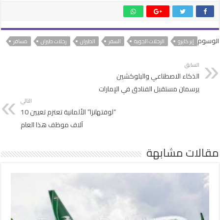
الوسوم
إير كايرو
الرحلات الجوية
السفر
الطيران
رحلات طيران
مسافر
السابق
الذكاء الاصطناعي والبلوكشين
يرسمان مستقبل الفنادق في الإمارات
التالي
“لوفتهانزا” الألمانية تعتزم تعيين 10
آلاف موظف هذا العام
مقالات مشابهة