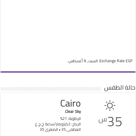
EGP
Exchange Rate
: السبت, 8 أغسطس.
حالة الطقس
Cairo
Clear Sky
35
س
الرطوبة: 21%
الرياح: 2كيلومتر/ساعة ج.ج.غ
العظمى 35 • الصغرى 35