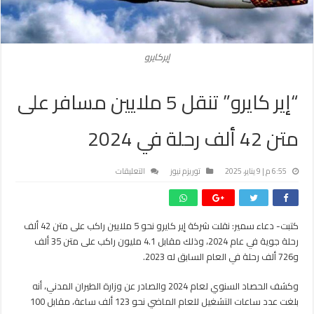
إيركايرو
“إير كايرو” تنقل 5 ملايين مسافر على
متن 42 ألف رحلة في 2024
على
6:55 م | 9 يناير، 2025
توريزم نيوز
التعليقات
“إير
كايرو”
تنقل
كتبت- دعاء سمير: نقلت شركة إير كايرو نحو 5 ملايين راكب على متن 42 ألف
5
رحلة جوية في عام 2024، وذلك مقابل 4.1 مليون راكب على متن 35 ألف
ملايين
مسافر
و726 ألف رحلة في العام السابق له 2023.
على
متن
وكشف الحصاد السنوي لعام 2024 والصادر عن وزارة الطيران المدني، أنه
42
بلغت عدد ساعات التشغيل للعام الماضي نحو 123 ألف ساعة، مقابل 100
ألف