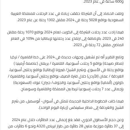
و600 ساعة في عام 2023.
رحلة
في
ولفت الحصاد إلى أن الشركة حققت زيادة في عدد الرحلات للمملكة العربية
2024
السعودية بواقع 5028 رحلة في 2024 مقابل 1302 رحلة عن عام 2023.
مغلقة
فيما زادت عدد رحلات الشركة إلى الكويت لعام 2024 بواقع 1070 رحلة مقابل
240 في 2023، بالإضافة إلى ارتفاع عدد رحلاتها لإيطاليا من 1094 في العام
الماضي مقابل 72 رحلة في 2023.
وتابع التقرير أنه تم تشغيل وجهات جديدة في 2024 على خط القاهرة / تركيا
(مطار صبيحة) بواقع 5 رحلات أسبوعية، القاهرة / يريفان (عاصمة أرمينيا )
بواقع رحلة في الأسبوع، وشرم الشيخ/ فيرونا (إيطاليا) بواقع رحلتين أسبوعيا،
الغردقة / عمان (الأردن) خلال فترة الصيف بواقع رحلتين أسبوعيا، والقاهرة /
كولون (ألمانيا) بواقع رحلتين أسبوعيا، والجوف/ جيزان/ تبوك (السعودية)
بإجمالى عدد 7 رحلات إسبوعيا تربط بين المملكة والقاهرة وسوهاج.
فيما كانت الخطوط الداخلية الجديدة تتمثل في أسوان- أبوسمبل، من شرم
الشيخ والغردقة إلى مطار سفينكس (زيارة اليوم الواحد).
وعن حجم الأسطول الجوي، فقد بلغ إجمالى عدد الطائرات خلال عام 2024
إلى 37 طائرة موزعة مابين 28 طائرة من طراز ايرباص A320 ونحو 6 طائرات من