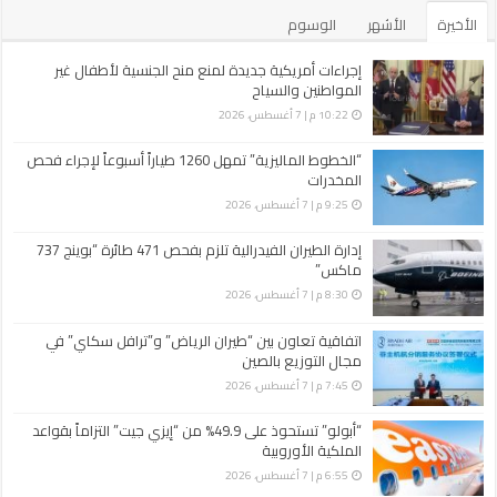
الأخيرة
الأشهر
الوسوم
إجراءات أمريكية جديدة لمنع منح الجنسية لأطفال غير
المواطنين والسياح
10:22 م | 7 أغسطس، 2026
“الخطوط الماليزية” تمهل 1260 طياراً أسبوعاً لإجراء فحص
المخدرات
9:25 م | 7 أغسطس، 2026
إدارة الطيران الفيدرالية تلزم بفحص 471 طائرة “بوينج 737
ماكس”
8:30 م | 7 أغسطس، 2026
اتفاقية تعاون بين “طيران الرياض” و”ترافل سكاي” في
مجال التوزيع بالصين
7:45 م | 7 أغسطس، 2026
“أبولو” تستحوذ على 49.9% من “إيزي جيت” التزاماً بقواعد
الملكية الأوروبية
6:55 م | 7 أغسطس، 2026