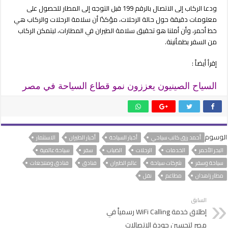
ودعا الركاب إلى الاتصال بالرقم 199 قبل التوجه إلى المطار للحصول على
معلومات دقيقة حول حالة الرحلات، مؤكدًا أن سلامة الرحلات والركاب هي
خط أحمر، وأن أملنا هو تحقيق سلامة الطيران في المطارات، ليتمكن الركاب
من السفر بطمأنينة.
إقرأ أيضاً :
السياح الصينيون يعززون نمو قطاع السياحة في مصر
الوسوم
أحمد رزق كاتب سياحي
أخبار السياحة
أخبار الطيران
الاستثمار
البحر الأحمر
الخدمات
الرحلات
الضباب
سفر
سياحة عالمية
سياحة وسفر
شركات سياحة
عالم الطيران
فنادق
فنادق ومنتجعات
مطار زاهدان
مطاعم
نقل
السابق
إطلاق خدمة WiFi Calling رسمياً في
مصر لتحسين جودة الاتصالات