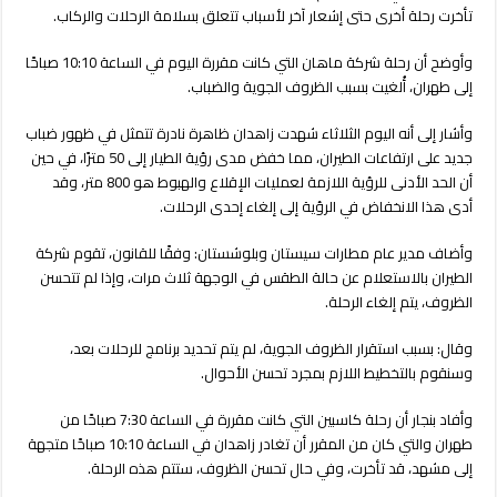
تتعلق
تأخرت رحلة أخرى حتى إشعار آخر لأسباب تتعلق بسلامة الرحلات والركاب.
بالسلامة
وانخفاض
وأوضح أن رحلة شركة ماهان التي كانت مقررة اليوم في الساعة 10:10 صباحًا
الرؤية
إلى طهران، أُلغيت بسبب الظروف الجوية والضباب.
مغلقة
وأشار إلى أنه اليوم الثلاثاء شهدت زاهدان ظاهرة نادرة تتمثل في ظهور ضباب
جديد على ارتفاعات الطيران، مما خفض مدى رؤية الطيار إلى 50 مترًا، في حين
أن الحد الأدنى للرؤية اللازمة لعمليات الإقلاع والهبوط هو 800 متر، وقد
أدى هذا الانخفاض في الرؤية إلى إلغاء إحدى الرحلات.
وأضاف مدير عام مطارات سيستان وبلوشستان: وفقًا للقانون، تقوم شركة
الطيران بالاستعلام عن حالة الطقس في الوجهة ثلاث مرات، وإذا لم تتحسن
الظروف، يتم إلغاء الرحلة.
وقال: بسبب استقرار الظروف الجوية، لم يتم تحديد برنامج للرحلات بعد،
وسنقوم بالتخطيط اللازم بمجرد تحسن الأحوال.
وأفاد بنجار أن رحلة كاسبين التي كانت مقررة في الساعة 7:30 صباحًا من
طهران والتي كان من المقرر أن تغادر زاهدان في الساعة 10:10 صباحًا متجهة
إلى مشهد، قد تأخرت، وفي حال تحسن الظروف، ستتم هذه الرحلة.