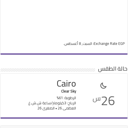
EGP
Exchange Rate
: السبت, 8 أغسطس.
حالة الطقس
Cairo
Clear Sky
26
س
الرطوبة: 61%
الرياح: 3كيلومتر/ساعة ش.ش.غ
العظمى 26 • الصغرى 26