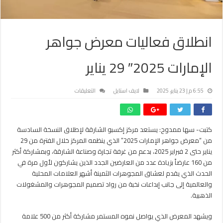
انطلاق فعاليات معرض جواهر
الإمارات 2025″ 29 يناير
على
6:55 م | 23 يناير، 2025
لايف استايل
التعليقات
انطلاق
فعاليات
معرض
كتبت- سها ممدوح: يستعد مركز إكسبو الشارقة لإطلاق النسخة السادسة
جواهر
من “معرض جواهر الإمارات 2025″ الذي ينظمه المركز خلال الفترة من 29
الإمارات
2025″
يناير حتى 2 فبراير 2025، بدعم من غرفة تجارة وصناعة الشارقة، وبمشاركة أكثر
29
من 160 عارضاً بزيادة عدد من العارضين الجدد الذين يشاركون لأول مرة في
يناير
الحدث الذي يقدم لعشاق المجوهرات الثمينة أشهر العلامات المحلية
مغلقة
والعالمية إلى جانب إبداعات نخبة من رواد تصميم المجوهرات والمشغولات
الذهبية.
ويشهد المعرض الذي يواصل نموه المستمر مشاركة أكثر من 500 علامة