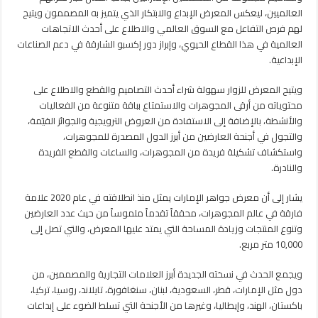
العالميين، ليعكس المعرض الإبداع والابتكار الذي يتميز به المصممون ويتيح
لهم فرص التفاعل مع السوق العالمي والاطلاع على أحدث الاتجاهات
العالمية في هذا القطاع الحيوي، وإبراز دور إكسبو الشارقة في دعم الصناعات
الإبداعية.
ويتيح المعرض للزوار سهولة شراء أحدث التصاميم والقطع والاطلاع على
محتوياته من أرقى المجوهرات والاستمتاع بباقة متنوعة من الفعاليات
والأنشطة، بالإضافة إلى الاستفادة من العروض الترويجية والجوائز القيّمة،
والتجول في أجنحة العارضين من أبرز الدول المصدرة للمجوهرات،
واستكشاف تشكيلة فريدة من المجوهرات، والساعات والقطع الفريدة
والنادرة.
يشار إلى أن معرض جواهر الإمارات يمثل منذ انطلاقته في عام 2020 علامة
فارقة في عالم المجوهرات، محققاً تقدماً ملموساً من حيث عدد العارضين
وتنوع المنتجات وزيادة المساحة التي يمتد عليها المعرض، والتي تصل إلى
10,000 متر مربع.
ويجمع الحدث في نسخته الجديدة أبرز العلامات التجارية والمصممين، من
دول مثل الإمارات، قطر، السعودية، لبنان، سنغافورة، تايلاند، روسيا، تركيا،
باكستان، الهند، وإيطاليا، وغيرها من الأجنحة التي تسلط الضوء على إبداعات