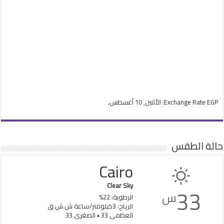
EGP
Exchange Rate
: الأثنين, 10 أغسطس.
حالة الطقس
Cairo
Clear Sky
33
س
الرطوبة: 22%
الرياح: 3كيلومتر/ساعة ش.ش.ق‎
العظمى 33 • الصغرى 33