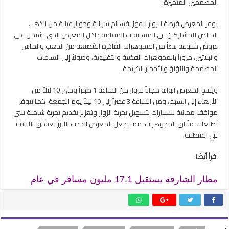
المصممين المتميزة.
يوفر المعرض فرصة للزوار للفوز بقسائم شرائية وجوائز عينية من الذهب
الخالص للمشاركين في المسابقات المقامة داخل المعرض الذي يشتمل على
عروض متنوعة بدءاً من المجوهرات الفاخرة المُصنعة من الذهب والماس
والبلاتين، مروراً بالمجوهرات الفضية والتقليدية، وصولاً إلى الساعات
المصممة واللؤلؤ والأحجار الكريمة.
ويفتح المعرض أبوابه مجاناً للزوار من الساعة 1 ظهراً وحتى 10 ليلاً من
الأربعاء إلى السبت، ومن الساعة 3 عصراً إلى 10 ليلاً يوم الجمعة، كما تتوفر
مواقف مجانية للسيارات لتسهيل تجربة الزوار وتعزيز تقديم تجربة شاملة تلبي
تطلعات عشّاق المجوهرات، مما يجعل المعرض الحدث الأبرز لعشاق الأناقة
في المنطقة.
اقرأ أيضًا:
مطار الشارقة يستقبل 17.1 مليون مسافر في عام