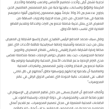
تجارية تشمل أرقى وأحدث تصاميم الألماس والذهب والفضة والأحجار
الكريمة واللؤلؤ والساعات، يطرحها نخبة من كبار المصممين العالميين الذين
يتراوح عددهم بين 20 و30 عارضاً، بينهم مصممون إماراتيون أثبتوا حضورهم
بفاعلية في هذا المجال، من خلال هذه الدورة والدورات السابقة من
المعرض الذي يمثل تجربة شاملة تجمع بين التراث والحداثة وتقديم القطع
الفاخرة التي تناسب كافة الأذواق.
وقال سيف محمد المدفع الرئيس التنفيذي لمركز إكسبو الشارقة إن المعرض
يمثل من حيث تخصصه وأهميته إضافة استراتيجية لقائمة الأحداث التي تعزز
مكانة إمارة الشارقة كمركز إقليمي وعالمي لقطاع المعارض والترويج
لصناعة المجوهرات، حيث يعد معرض جواهر الإمارات منصة متكاملة تعكس
مدى التزام الإمارة بدعم قطاعات الأعمال المحلية والإقليمية وتوفير بيئة
مثالية تجمع بين الابتكار والتراث وتتيح للمصممين والشركات المحلية
والعالمية أن يقدموا إبداعاتهم ويوسعوا نطاق أعمالهم في ظل تنامي
الطلب على المنتجات عالية الجودة التي تعكس الذوق الراقي في عالم
المجوهرات.”
وأضاف المدفع، أن المركز يسعى من خلال تنظيم المعرض إلى الإسهام في
تعزيز صناعة الذهب والمجوهرات في دولة الإمارات وتسليط الضوء على
الكفاءات المحلية المتميزة في مجال تصميم المجوهرات، عبر تقديم أعمال
وتصاميم مجموعة من المصممين الإماراتيين بجانب أعمال كبار نظرائهم