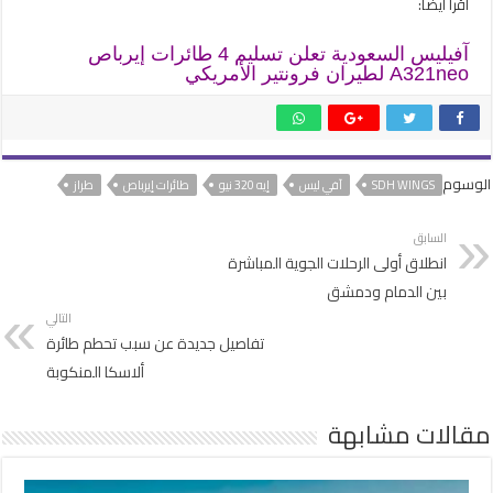
اقرأ أيضًا:
آفيليس السعودية تعلن تسليم 4 طائرات إيرباص
A321neo لطيران فرونتير الأمريكي
الوسوم
SDH WINGS
آفي ليس
إيه 320 نيو
طائرات إيرباص
طراز
السابق
انطلاق أولى الرحلات الجوية المباشرة
بين الدمام ودمشق
التالي
تفاصيل جديدة عن سبب تحطم طائرة
ألاسكا المنكوبة
مقالات مشابهة