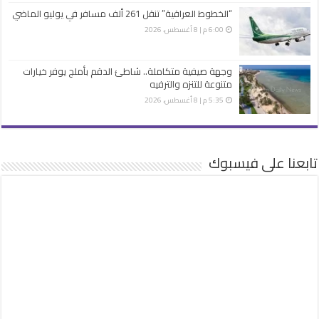
“الخطوط العراقية” تنقل 261 ألف مسافر في يوليو الماضي
6:00 م | 8 أغسطس، 2026
وجهة صيفية متكاملة.. شاطئ الدقم بأملج يوفر خيارات
متنوعة للتنزه والترفيه
5:35 م | 8 أغسطس، 2026
تابعنا على فيسبوك