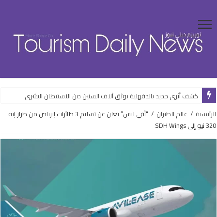
كشف أثري جديد بالدقهلية يوثق آلاف السنين من الاستيطان البشري
الرئيسية
/
عالم الطيران
/
“آفي ليس” تعلن عن تسليم 3 طائرات إيرباص من طراز إيه
320 نيو إلى SDH Wings