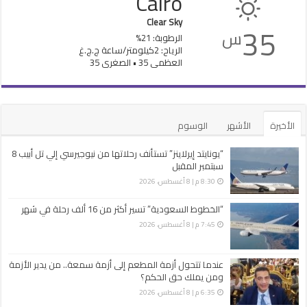
Cairo
Clear Sky
35
س
الرطوبة: 21%
الرياح: 2كيلومتر/ساعة ج.ج.غ
العظمى 35 • الصغرى 35
الأخيرة
الأشهر
الوسوم
“يونايتد إيرلاينز” تستأنف رحلاتها من نيوجيرسي إلي تل أبيب 8
سبتمبر المقبل
8:30 م | 8 أغسطس، 2026
“الخطوط السعودية” تسير أكثر من 16 ألف رحلة في شهر
7:45 م | 8 أغسطس، 2026
عندما تتحول أزمة المطعم إلى أزمة سمعة.. من يدير الأزمة
ومن يملك حق الحكم؟
6:35 م | 8 أغسطس، 2026