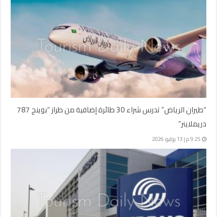
“طيران الرياض” تدرس شراء 30 طائرة إضافية من طراز “بوينج 787
دريملاينر”
9:25 م | 13 يوليو، 2026