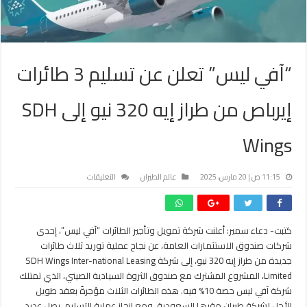
“آفي ليس” تعلن عن تسليم 3 طائرات
إيرباص من طراز إيه 320 نيو إلى SDH
Wings
على
11:15 ص | 20 مارس، 2025
عالم الطيران
التعليقات
“آفي
ليس”
تعلن
كتبت- دعاء سمير: أعلنت شركة تمويل وتأجير الطائرات “آفي ليس”، إحدى
عن
شركات صندوق الاستثمارات العامة، عن نجاح عملية توريد ثلاث طائرات
تسليم
3
جديدة من طراز إيه 320 نيو، إلى شركة SDH Wings Inter-national Leasing
طائرات
Limited، المشروع المشترك مع صندوق الثروة السيادية الصيني، الذي تمتلك
إيرباص
شركة آفي ليس حصة 10% فيه. هذه الطائرات الثلاث مؤجرةٌ بعقد طويل
من
الأجل لشركة طيران مقرها السعودية. ومع إنجاز عملية التسليم، يصل عديد