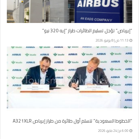
“إيرباص” تؤجل تسليم الطائرات طراز “إيه 320 نيو”
11:13 ص | 8 يونيو، 2026
“الخطوط السعودية” تتسلم أول طائرة من طراز إيرباص A321XLR
6:00 م | 24 مايو، 2026