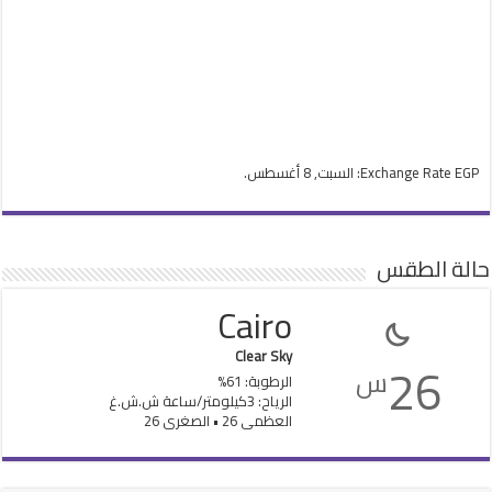
EGP
Exchange Rate
: السبت, 8 أغسطس.
حالة الطقس
Cairo
Clear Sky
26
س
الرطوبة: 61%
الرياح: 3كيلومتر/ساعة ش.ش.غ
العظمى 26 • الصغرى 26