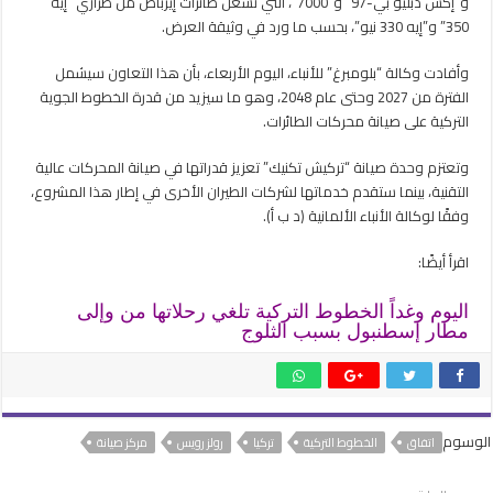
و”إكس دبليو بي-97” و”7000″، التي تشغل طائرات إيرباص من طرازي “إيه
مركز
350” و”إيه 330 نيو”، بحسب ما ورد في وثيقة العرض.
صيانة
في
وأفادت وكالة “بلومبرغ” للأنباء، اليوم الأربعاء، بأن هذا التعاون سيشمل
تركيا
الفترة من 2027 وحتى عام 2048، وهو ما سيزيد من قدرة الخطوط الجوية
مغلقة
التركية على صيانة محركات الطائرات.
وتعتزم وحدة صيانة “تركيش تكنيك” تعزيز قدراتها في صيانة المحركات عالية
التقنية، بينما ستقدم خدماتها لشركات الطيران الأخرى في إطار هذا المشروع،
وفقًا لوكالة الأنباء الألمانية (د ب أ).
اقرأ أيضًا:
اليوم وغداً الخطوط التركية تلغي رحلاتها من وإلى
مطار إسطنبول بسبب الثلوج
الوسوم
اتفاق
الخطوط التركية
تركيا
رولز رويس
مركز صيانة