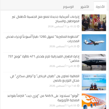
الأخيرة
الأشهر
الوسوم
إجراءات أمريكية جديدة لمنع منح الجنسية لأطفال غير
المواطنين والسياح
10:22 م | 7 أغسطس، 2026
“الخطوط الماليزية” تمهل 1260 طياراً أسبوعاً لإجراء فحص
المخدرات
9:25 م | 7 أغسطس، 2026
إدارة الطيران الفيدرالية تلزم بفحص 471 طائرة “بوينج 737
ماكس”
8:30 م | 7 أغسطس، 2026
اتفاقية تعاون بين “طيران الرياض” و”ترافل سكاي” في
مجال التوزيع بالصين
7:45 م | 7 أغسطس، 2026
“أبولو” تستحوذ على 49.9% من “إيزي جيت” التزاماً بقواعد
الملكية الأوروبية
6:55 م | 7 أغسطس، 2026