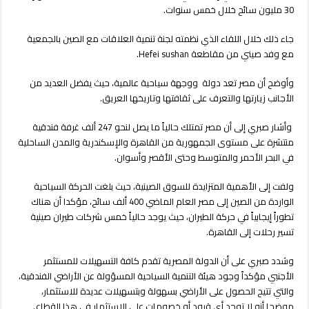
قطاع
30 مليون سائح خلال خمس سنوات.
السياحة
والفنادق
جاء ذلك خلال اللقاء الذي نظمته لجنة تنمية العلاقات مع الصين بالجمعية
مغلقة
مع وفد صيني من مقاطعة Hefei sushan.
وأوضح أن مصر تعد دولة ووجهة سياحية عالمية، حيث يفضل العديد من
الأجانب زيارتها والتعرف على ثقافتها وتاريخها العريق.
وأشار صبري إلى أن مصر تمتلك حالياً ما يصل لنحو 247 ألف غرفة فندقية
منتشرة على مستوى الجمهورية من القاهرة والإسكندرية والمدن الساحلية
في البحر الأحمر والمتوسط وحتى الأقصر وأسوان.
ولفت إلى الأهمية المتزايدة للسوق الصينية، حيث بلغت الحركة السياحية
الواردة من الصين إلى مصر العام الماضي 400 ألف سائح، مؤكدا أن هناك
تطوراً إيجابياً في حركة الطيران، حيث يوجد حالياً خمس شركات طيران صينية
تسير رحلات إلى القاهرة.
وشدد صبري على أن الدولة المصرية تقدم كافة التسهيلات للمستثمر
الأجنبي مؤكداً وجود هيئة التنمية السياحية المسؤولة عن الأراضي الفندقية،
والتي تتيح الحصول على الأراضي بسهولة وبتسهيلات عديدة للاستثمار،
موضحا أنه لا توجد أي قيود أو خصومات على الاستثمار في هذا القطاع.