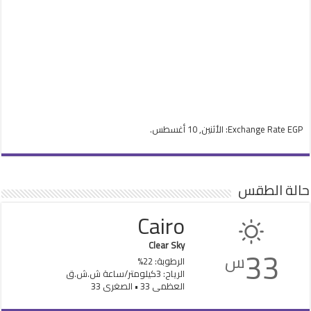
EGP
Exchange Rate
: الأثنين, 10 أغسطس.
حالة الطقس
Cairo
Clear Sky
33
س
الرطوبة: 22%
الرياح: 3كيلومتر/ساعة ش.ش.ق‎
العظمى 33 • الصغرى 33