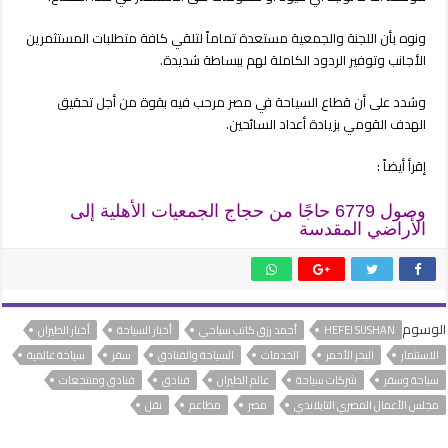
ونوه بأن اللجنة والجمعية مستعدة تماماً لتلقي كافة متطلبات المستثمرين
الأجانب وتوفير الردود الكاملة لهم ببساطة شديدة.
وشدد على أن قطاع السياحة في مصر مرحب فيه بقوة من أجل تحقيق
الهدف القومي بزيادة أعداد السائحين.
إقرأ أيضاً :
وصول 6779 حاجًا من حجاج الجمعيات الأهلية إلى
الأراضي المقدسة
الوسوم
HEFEI SUSHAN
أحمد رزق كاتب سياحي
أخبار السياحة
أخبار الطيران
الاستثمار
البحر الأحمر
الخدمات
السياحة والفنادق
سفر
سياحة عالمية
سياحة وسفر
شركات سياحة
عالم الطيران
فنادق
فنادق ومنتجعات
مجلس الأعمال المصري التايلاندي
مصر
مطاعم
نقل