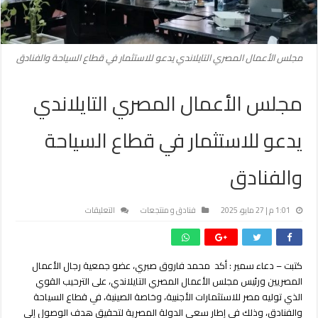
مجلس الأعمال المصري التايلاندي يدعو للاستثمار في قطاع السياحة والفنادق
مجلس الأعمال المصري التايلاندي
يدعو للاستثمار في قطاع السياحة
والفنادق
على
1:01 م | 27 مايو، 2025
فنادق و منتجعات
التعليقات
مجلس
الأعمال
المصري
كتبت – دعاء سمير : أكد محمد فاروق صبري، عضو جمعية رجال الأعمال
التايلاندي
المصريين ورئيس مجلس الأعمال المصري التايلاندي، على الترحيب القوي
يدعو
للاستثمار
الذي توليه مصر للاستثمارات الأجنبية، وخاصة الصينية، في قطاع السياحة
في
والفنادق، وذلك في إطار سعي الدولة المصرية لتحقيق هدف الوصول إلى