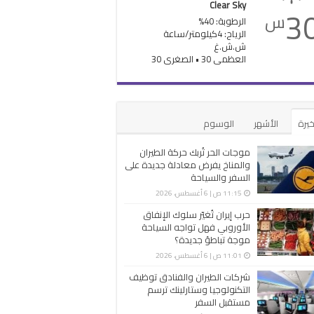
Clear Sky
3
س
الرطوبة: 40%
الرياح: 4كيلومتر/ساعة
ش.ش.غ
العظمى 30 • الصغرى 30
خيرة
الأشهر
الوسوم
موجات الحر تُربك حركة الطيران
والمناخ يفرض معادلة جديدة على
السفر والسياحة
11:15 ص | 6 أغسطس، 2026
حرب إيران تُغيّر سلوك الإنفاق
الأوروبي فهل تواجه السياحة
موجة تباطؤ جديدة؟
11:01 ص | 6 أغسطس، 2026
شركات الطيران والفنادق توظيف
التكنولوجيا وستارلينك ترسم
مستقبل السفر