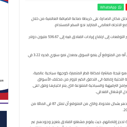
مبيعات
WhatsApp
الفنادق
في
ل مكان الصدارة على خريطة صناعة الضيافة العالمية من خلال
قطر
 الاتجاه العالمي المتزايد نحو السفر المستدام.
عبر
الإنترنت
تصل
والسوق الذي يعتبر من اكثر الأسواق حيوية وتشير التوقعات إلى ارتفاع إيرادات الفنادق فيه إلى 536.67 مليون دولار
إلى
87%
من
كما أفادت إحصائيات ستاتيستا وتشير التحليلات إلى أنه من المتوقع أن ينمو السوق بمعدل نمو سنوي قدره 3.22 في
الإيرادات
بحلول
2029
ظ هو نتيجة مباشرة لمكانة قطر المتميزة كوجهة سياحية عالمية،
مغلقة
 التحتية إضافة الى التدفق الكبير للزوار من مختلف الأسواق
برامج الترفيهية والسياحية المتنوعة التي يتم اختيارها وفق اعلى
دل الإشغال الفندقي.
وتشير البيانات الى ان المبيعات عبر الإنترنت سوف تزدهر بشكل ملحوظ، والتي من المتوقع أن تمثل 87 في المائة من
ة لحجز إقاماتهم، حيث يقوم مشغلو الفنادق بتعزيز وجودهم عبر