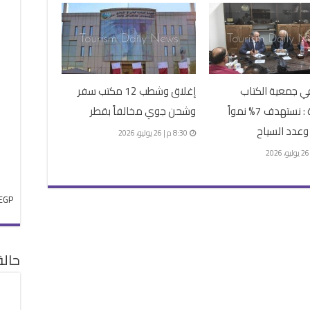
ي جمعية الكتاب
إغلاق وشطب 12 مكتب سفر
السياحية : نستهدف 7% نمواً
وشحن جوي مخالفاً بقطر
 وعدد السياح
8:30 م | 26 يوليو، 2026
EGP
حال