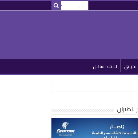
تجربتي
لايف استايل
للطيران