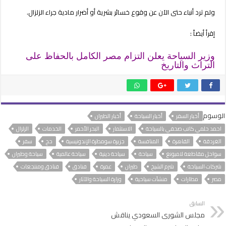
ولم ترد أنباء حتى الآن عن وقوع خسائر بشرية أو أضرار مادية جراء الزلزال.
إقرأ أيضاً :
وزير السياحة يعلن التزام مصر الكامل بالحفاظ على
التراث والتاريخ
الوسوم
أخبار السفر
أخبار السياحة
أخبار الطيران
احمد حلمي كاتب صحفي بالسياحة
الاستثمار
البحر الأحمر
الخدمات
الزلزال
الغردقة
القاهرة
المنافسة
جزيرة سومطرة الإندونيسية
حج
سفر
سواحل مقاطعة لامبونغ
سياحة
سياحة دينية
سياحة عالمية
سياحة وطيران
شركات السياحة
شرم الشيخ
طيران
عمرة
فنادق
فنادق ومنتجعات
مصر
مطارات
منشآت سياحية
وزارة السياحة والآثار
السابق
مجلس الشورى السعودي يناقش