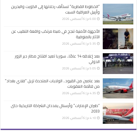
“الخطوط القطرية” تستأنف رحلاتها إلى الكويت والبحرين
وأربيل العراقية السبت
6:00 م | 6 أغسطس، 2026
الأجهزة الأمنية تنجح في ضبط مرتكب واقعة التنقيب عن
الآثار بالمنوفية
5:35 م | 6 أغسطس، 2026
بعد إغلاقه 14 عامًا.. سوريا تعيد افتتاح مطار دير الزور
الدولي
5:05 م | 6 أغسطس، 2026
بعد عامين من القيود.. الولايات المتحدة تزيل “فلاي بغداد”
من قائمة العقوبات
4:35 م | 6 أغسطس، 2026
“طيران الإمارات” وأرسنال يمددان الشراكة التاريخية حتى
2033
4:10 م | 6 أغسطس، 2026