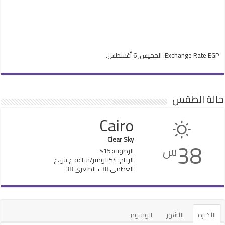
EGP
Exchange Rate
: الخميس, 6 أغسطس.
حالة الطقس
Cairo
Clear Sky
38
س
الرطوبة: 15%
الرياح: 4كيلومتر/ساعة غ.ش.غ
العظمى 38 • الصغرى 38
الأخيرة
الأشهر
الوسوم