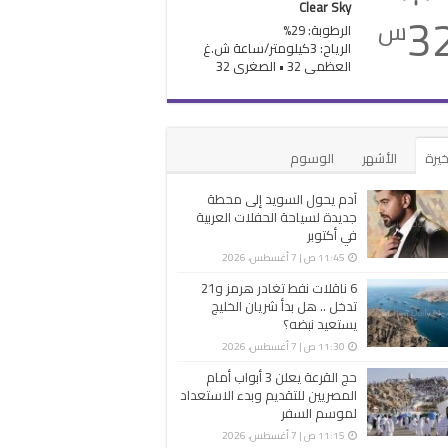
Clear Sky
3
س
الرطوبة: 29%
الرياح: 3كيلومتر/ساعة ش.غ
العظمى 32 • الصغرى 32
خيرة
الأشهر
الوسوم
آدم يحول السويد إلى محطة
جديدة لسياحة الحفلات العربية
في أكتوبر
11:45 ص | 7 أغسطس، 2026
6 ناقلات نفط تغادر هرمز و21
تدخل .. هل بدأ شريان الخليج
يستعيد نبضه؟
11:30 ص | 7 أغسطس، 2026
حج القرعة يعلن 3 أبواب أمام
المصريين للتقديم وبدء الاستعداد
لموسم السفر
11:15 ص | 7 أغسطس، 2026