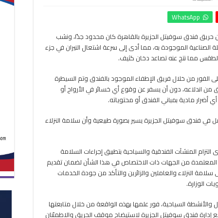
وزارة
WhatsApp
السياحة
تكشف
أن حريق فندق سوفيتل الجزيرة بالقاهرة كان محدود جدًا، ونشب
ملابسات
 الصناعية الموجودة به، مما أدى إلى سرعة اشتعال النيران في جزء
حريق
فندق
الطقس مما نتج عنه تصاعد دخان كثيف.
سوفيتيل
الجزيرة
لى الفور من خلال فريق الإطفاء الموجود بالفندق وتم السيطرة
مغلقة
ماده بالكامل في وقت وجيز خلال 7 دقائق من اندلاعه، دون أن يسفر عن وقوع أي خسائر في الأرواح أو
 أي أضرار مادية بمباني الفندق أو محتوياته.
عمل في فندق سوفيتل الجزيرة يسير بصورة طبيعية وأن سلامة النزلاء
 التزام المنشآت الفندقية والسياحية بتطبيق إجراءات السلامة
ير المعتمدة من الجهات ذات الاختصاص في هذا الشأن لضمان تقديم
سلامة النزلاء والعاملين والزائرين والتأكد من جودة الخدمات
ات الوزارة.
ل والأنشطة السياحية، فور علمها بهذه الواقعة من خلال متابعتها
ع إدارة فندق سوفيتل الجزيرة لاستيضاح موقف الحريق والاطمئنان