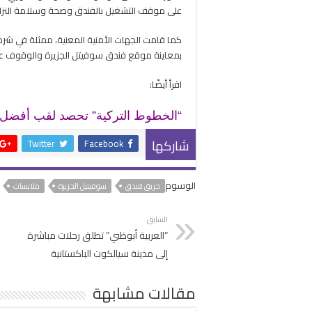
على موقف التشغيل بالفندق وصحة وسلامة النزلاء
كما قامت الجهات الأمنية المعنية، ممثلة في شرطة
بمعاينة موقع فندق سوفيتل الجزيرة والوقوف على 
اقرأ أيضًا:
“الخطوط التركية” تحصد لقب أفضل 
شاركها
Twitter
Facebook
الوسوم
حريق فندق
سوفيتيل الجزيرة
ملابسات
السابق
“العربية أبوظبي” تطلق رحلات مباشرة
إلى مدينة سيالكوت الباكستانية
مقالات مشابهة