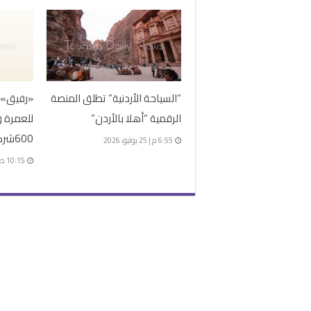
“السياحة الأردنية” تطلق المنصة
«رفيق» 
الرقمية “أهلا بالأردن”
للعمرة و
600شركة للموسم الجديد
6:55 م | 25 يوليو، 2026
10:15 ص | 25 يوليو، 2026