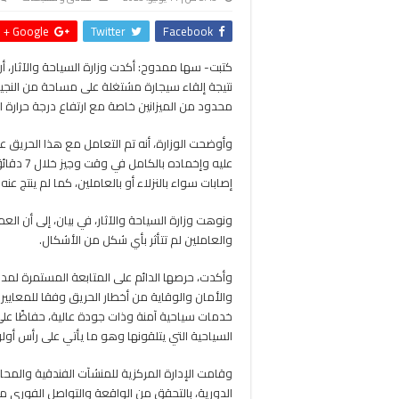
Google +
Twitter
Facebook
كتبت- سها ممدوح: أكدت وزارة السياحة والآثار، 
نتيجة إلقاء سيجارة مشتغلة على مساحة من النجيلة
محدود من الميزانين خاصة مع ارتفاع درجة حرارة 
وأوضحت الوزارة، أنه تم التعامل مع هذا الحريق ع
عليه وإخ
إصابات سواء بالنزلاء أو بالعاملين، كما لم ينتج عنه
ونوهت وزارة السياحة والآثار، في بيان، إلى أن ال
والعاملين لم تتأثر بأي شكل من الأشكال.
وأكدت، حرصها الدائم على المتابعة المستمرة لمدى
والأمان والوقاية من أخطار الحريق وفقا للمعاي
خدمات سياحية آمنة وذات جودة عالية، حفاظًا على 
السياحية التي يتلقونها وهو ما يأتي على رأس أولوي
وقامت الإدارة المركزية للمنشآت الفندقية والمحا
الدورية، بالتحقق من الواقعة والتواصل الفوري م