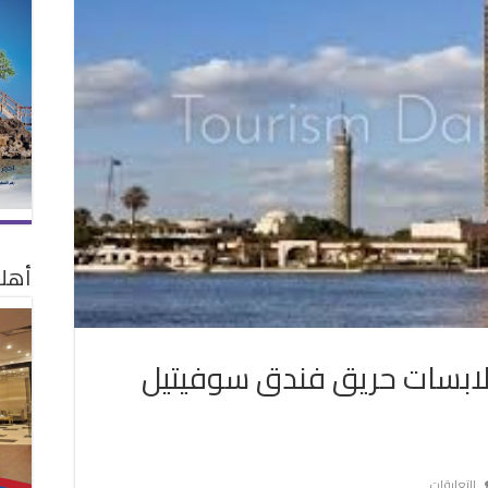
أهلا
لابسات حريق فندق سوفيتيل
على
التعليقات