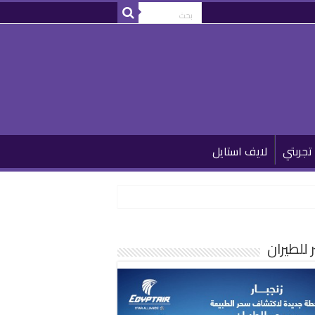
تجربتي
لايف استايل
للطيران