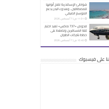
شواطئ الإسكندرية تفتح أبوابها
للمصطافين.. وهدوء البحر يدعم
الموسم الصيفي
11:01 ص | 7 أغسطس، 2026
فحوص «737 ماكس» تعيد اختبار
ثقة المسافرين وتضغط على
خطط شركات الطيران
10:45 ص | 7 أغسطس، 2026
نا على فيسبوك