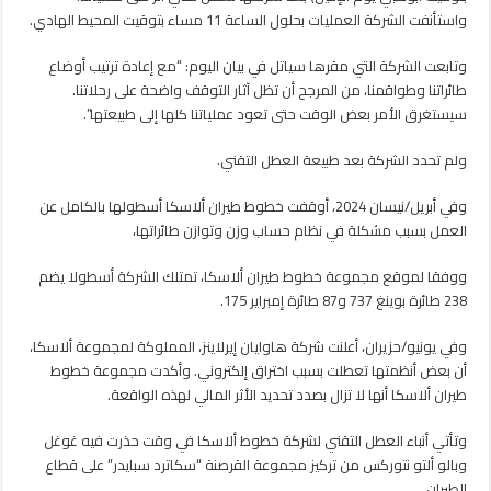
3
واستأنفت الشركة العمليات بحلول الساعة 11 مساء بتوقيت المحيط الهادي.
ساعات
مغلقة
وتابعت الشركة التي مقرها سياتل في بيان اليوم: “مع إعادة ترتيب أوضاع
طائراتنا وطواقمنا، من المرجح أن تظل آثار التوقف واضحة على رحلاتنا.
سيستغرق الأمر بعض الوقت حتى تعود عملياتنا كلها إلى طبيعتها”.
ولم تحدد الشركة بعد طبيعة العطل التقني.
وفي أبريل/نيسان 2024، أوقفت خطوط طيران ألاسكا أسطولها بالكامل عن
العمل بسبب مشكلة في نظام حساب وزن وتوازن طائراتها،
ووفقا لموقع مجموعة خطوط طيران ألاسكا، تمتلك الشركة أسطولا يضم
238 طائرة بوينغ 737 و87 طائرة إمبراير 175.
وفي يونيو/حزيران، أعلنت شركة هاوايان إيرلاينز، المملوكة لمجموعة ألاسكا،
أن بعض أنظمتها تعطلت بسبب اختراق إلكتروني. وأكدت مجموعة خطوط
طيران ألاسكا أنها لا تزال بصدد تحديد الأثر المالي لهذه الواقعة.
وتأتي أنباء العطل التقني لشركة خطوط ألاسكا في وقت حذرت فيه غوغل
وبالو ألتو نتوركس من تركيز مجموعة القرصنة “سكاترد سبايدر” على قطاع
الطيران.