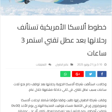
خطوط ألاسكا الأمريكية تستأنف
رحلاتها بعد عطل تقني استمر 3
ساعات
على
3:10 م | 21 يوليو، 2025
عالم الطيران
التعليقات
خطوط
ألاسكا
الأمريكية
وكالات: استأنفت شركة ألاسكا الجوية رحلاتها بعد توقف دام نحو ثلاث
تستأنف
ساعات بسبب عطل تقني، في ثاني حادثة مشابهة خلال عام.
رحلاتها
بعد
عطل
وقالت شركة الطيران إنها طلبت وقفا مؤقتا شاملا لرحلات ألاسكا
تقني
وهورايزون إير في الثامنة مساء بتوقيت المحيط الهادي يوم الأحد (04:00
استمر
بتوقيت أبوظبي يوم الإثنين) بعد تعرضها لعطل تقني أثر على عملياتنا.