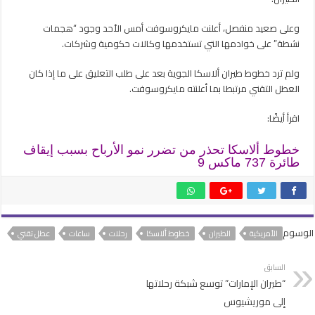
وعلى صعيد منفصل، أعلنت مايكروسوفت أمس الأحد وجود “هجمات
نشطة” على خوادمها التي تستخدمها وكالات حكومية وشركات.
ولم ترد خطوط طيران ألاسكا الجوية بعد على طلب التعليق على ما إذا كان
العطل التقني مرتبطا بما أعلنته مايكروسوفت.
اقرأ أيضًا:
خطوط ألاسكا تحذر من تضرر نمو الأرباح بسبب إيقاف
طائرة 737 ماكس 9
الوسوم
الأمريكية
الطيران
خطوط ألاسكا
رحلات
ساعات
عطل تقني
السابق
“طيران الإمارات” توسع شبكة رحلاتها
إلى موريشيوس