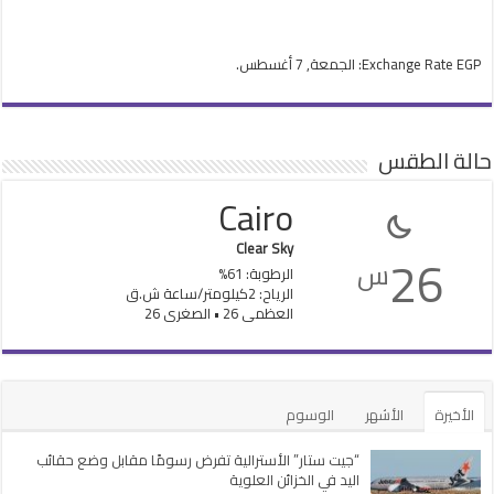
EGP
Exchange Rate
: الجمعة, 7 أغسطس.
حالة الطقس
Cairo
Clear Sky
26
س
الرطوبة: 61%
الرياح: 2كيلومتر/ساعة ش.ق
العظمى 26 • الصغرى 26
الأخيرة
الأشهر
الوسوم
“جيت ستار” الأسترالية تفرض رسومًا مقابل وضع حقائب
اليد في الخزائن العلوية