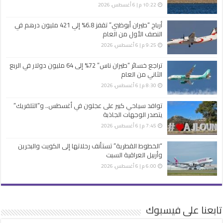
10:22 م | 6 أغسطس، 2026
أرباح “طيران أبوظبي” تقفز 6.8% إلي 421 مليون درهم في
النصف الأول من العام
9:25 م | 6 أغسطس، 2026
تراجع خسائر “طيران ناس” 72% إلى 64 مليون دولار في الربع
الثاني من العام
8:30 م | 6 أغسطس، 2026
توافد سياحي كبير على عجلون في أغسطس.. و”التلفريك”
يتصدر الوجهات الجاذبة
7:45 م | 6 أغسطس، 2026
“الخطوط القطرية” تستأنف رحلاتها إلى الكويت والبحرين
وأربيل العراقية السبت
6:00 م | 6 أغسطس، 2026
تابعنا على فيسبوك