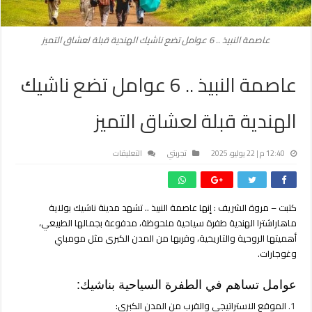
عاصمة النبيذ .. 6 عوامل تضع ناشيك الهندية قبلة لعشاق التميز
عاصمة النبيذ .. 6 عوامل تضع ناشيك
الهندية قبلة لعشاق التميز
على
12:40 م | 22 يوليو، 2025
تجربتي
التعليقات
عاصمة
النبيذ
..
كتبت – مروة الشريف : إنها عاصمة النبيذ ..
تشهد مدينة ناشيك بولاية
6
ماهاراشترا الهندية طفرة سياحية ملحوظة، مدفوعة بجمالها الطبيعي،
عوامل
تضع
أهميتها الروحية والتاريخية، وقربها من المدن الكبرى مثل مومباي
ناشيك
وغوجارات.
الهندية
قبلة
عوامل تساهم في الطفرة السياحية بناشيك:
لعشاق
الموقع الاستراتيجي والقرب من المدن الكبرى:
التميز