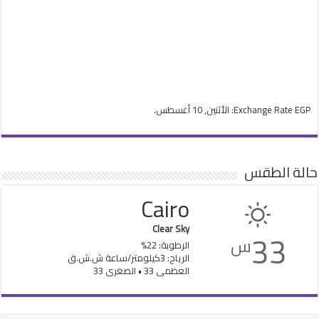
EGP
Exchange Rate
: الأثنين, 10 أغسطس.
حالة الطقس
Cairo
Clear Sky
33
س
الرطوبة: 22%
الرياح: 3كيلومتر/ساعة ش.ش.ق‎
العظمى 33 • الصغرى 33