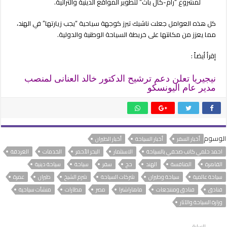
لمشروع “رام-كال باث” لتطوير المواقع الدينية والتراثية.
كل هذه العوامل جعلت ناشيك تبرز كوجهة سياحية “يجب زيارتها” في الهند،
مما يعزز من مكانتها على خريطة السياحة الوطنية والدولية.
إقرأ أيضاً :
نيجيريا تعلن دعم ترشيح الدكتور خالد العنانى لمنصب
مدير عام اليونسكو
الوسوم
أخبار السفر
أخبار السياحة
أخبار الطيران
احمد حلمي كاتب صحفي بالسياحة
الاستثمار
البحر الأحمر
الخدمات
الغردقة
القاهرة
المنافسة
الهند
حج
سفر
سياحة
سياحة دينية
سياحة عالمية
سياحة وطيران
شركات السياحة
شرم الشيخ
طيران
عمرة
فنادق
فنادق ومنتجعات
ماهاراشترا
مصر
مطارات
منشآت سياحية
وزارة السياحة والآثار
السابق