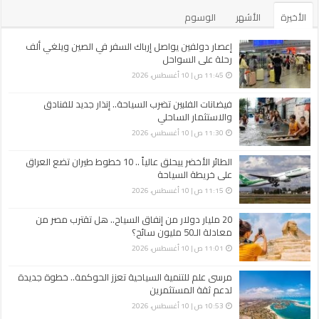
الأخيرة
الأشهر
الوسوم
إعصار دولفين يواصل إرباك السفر في الصين ويلغي ألف
رحلة على السواحل
11:45 ص | 10 أغسطس، 2026
فيضانات الفلبين تضرب السياحة.. إنذار جديد للفنادق
والاستثمار الساحلي
11:30 ص | 10 أغسطس، 2026
الطائر الأخضر ييحلق عالياً .. 10 خطوط طيران تضع العراق
على خريطة السياحة
11:15 ص | 10 أغسطس، 2026
20 مليار دولار من إنفاق السياح.. هل تقترب مصر من
معادلة الـ50 مليون سائح؟
11:01 ص | 10 أغسطس، 2026
مرسى علم للتنمية السياحية تعزز الحوكمة.. خطوة جديدة
لدعم ثقة المستثمرين
10:53 ص | 10 أغسطس، 2026