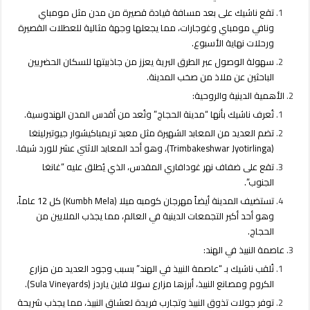
مغلقة
تقع ناشيك على بعد مسافة قيادة قصيرة من مدن مثل مومباي
ونافي مومباي وغوجارات، مما يجعلها وجهة مثالية للعطلات القصيرة
ورحلات نهاية الأسبوع.
سهولة الوصول عبر الطرق البرية يعزز من جاذبيتها للسكان الحضريين
الباحثين عن ملاذ من صخب المدينة.
الأهمية الدينية والروحية:
تُعرف ناشيك بأنها “مدينة الحجاج” وتُعد من أقدس المدن الهندوسية.
تضم العديد من المعابد الشهيرة مثل معبد تريمباكيشوار جيوتيرلينغا
(Trimbakeshwar Jyotirlinga)، وهو أحد المعابد الاثني عشر للورد شيفا.
تقع على ضفاف نهر غودافاري المقدس، الذي يُطلق عليه “غانغا
الجنوب”.
تستضيف المدينة أيضاً مهرجان كومبه ميلا (Kumbh Mela) كل 12 عاماً،
وهو أحد أكبر التجمعات الدينية في العالم، مما يجذب الملايين من
الحجاج.
عاصمة النبيذ في الهند:
تُلقب ناشيك بـ “عاصمة النبيذ في الهند” بسبب وجود العديد من مزارع
الكروم ومصانع النبيذ، أبرزها مزارع سولا فاين ياردز (Sula Vineyards).
توفر جولات تذوق النبيذ وتجارب فريدة لعشاق النبيذ، مما يجذب شريحة