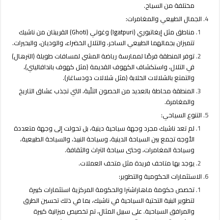
مختلفة من السياح.
الجمال الطبيعي والمغامرات:
مناطق مثل إيغاتبوري (Igatpuri) وغوتي (Ghoti) القريبتان من ناشيك
تتميزان بجمالهما الطبيعي الساحر، والتلال الخضراء، والوديان، والبحيرات.
توفر المنطقة فرصًا لممارسة رياضة المشي لمسافات طويلة (الترهال)
في التلال، واستكشاف الكهوف القديمة (مثل كهوف باندافاليني)،
والتمتع بالشلالات الخلابة (مثل شلالات دودساغار).
المنطقة محاطة بالعديد من الحصون التلّية، التي تجذب عشاق التاريخ
والمغامرة.
التنوع السياحي:
لم تعد ناشيك مجرد وجهة سياحية دينية، بل تحولت إلى وجهة متعددة
الأوجه تجمع بين السياحة الدينية، وسياحة النبيذ، والسياحة الطبيعية،
وسياحة المغامرات، وحتى سياحة التراث والثقافة.
يوجد بها متاحف فريدة مثل متحف العملات.
الاستثمارات الحكومية والتطوير:
تخصص حكومة ماهاراشترا والحكومة المركزية استثمارات كبيرة
لتطوير البنية التحتية السياحية في ناشيك، بما في ذلك تحسين الطرق
والمرافق السياحية. على سبيل المثال، تم تخصيص ميزانية كبيرة