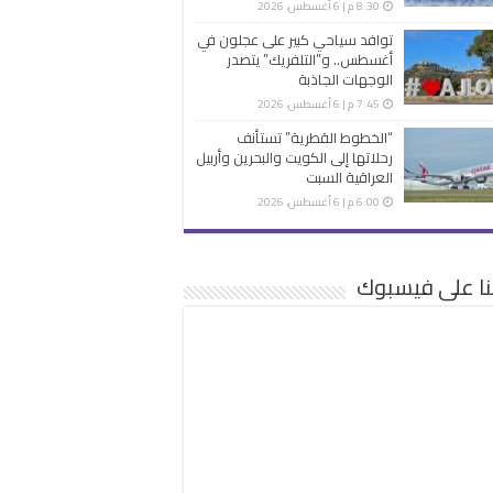
8:30 م | 6 أغسطس، 2026
توافد سياحي كبير على عجلون في
أغسطس.. و”التلفريك” يتصدر
الوجهات الجاذبة
7:45 م | 6 أغسطس، 2026
“الخطوط القطرية” تستأنف
رحلاتها إلى الكويت والبحرين وأربيل
العراقية السبت
6:00 م | 6 أغسطس، 2026
نا على فيسبوك