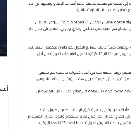
نية إلى منصة مؤسسية عالمية تدعم أهداف الإيكاو وتسهم في بناء
 أفضل الممارسات المتبعة عالمياً.
ة العامة للطيران المدني، أن اعتماد مبادرة “السوق العالمي
 الإيكاو هو ثمرة عمل جماعي وطني ودولي استمر على مدار أكثر
رات مركزًا عالميًا لتسريع التحول نحو طيران منخفض الانبعاثات،
ليوم نموذجًا ناجحًا لكيفية تفعيل الشراكات الدولية من أجل
 تتمتع برؤية استشرافية في اتخاذ خطوات حاسمة نحو تحقيق
عالم يُحتذى به في كيفية تحويل هذه الرؤية إلى واقع ملموس.
أسعا
منصة ودعم أجندة الاستدامة في قطاع الطيران على المستويين
” كأداة محورية في دعم تحقيق الهدف الطموح طويل الأمد
ت صفرية في قطاع الطيران، من خلال تعزيز استخدام وقود الطيران المستدام