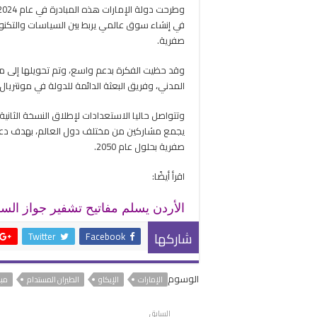
في إنشاء سوق عالمي يربط بين السياسات والتكنول
صفرية.
وقد حظيت الفكرة بدعم واسع، وتم تحويلها إلى م
المدني، وفريق البعثة الدائمة للدولة في مونتريا
وتتواصل حاليا الاستعدادات لإطلاق النسخة الثاني
يجمع مشاركين من مختلف دول العالم، بهدف دعم 
صفرية بحلول عام 2050.
اقرأ أيضًا:
الأردن يسلم مفاتيح تشفير جواز السفر
شاركها
Twitter
Facebook
الوسوم
الإمارات
الإيكاو
الطيران المستدام
مبا
السابق