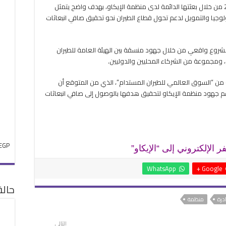
وطرحت دولة الإمارات هذه المبادرة في عام 2024 من خلال بعثتها الدائمة لدى منظمة الإيكاو، بهدف واضح يتمثل
وجيا والتمويل لدعم تحول قطاع الطيران نحو تحقيق صافي انبعاثات
شروع واقعي من خلال جهود منسقة بين الهيئة العامة للطيران
ل، ومجموعة من الشركاء المحليين والدوليين.
ة من “السوق العالمي للطيران المستدام”، الذي من المتوقع أن
جهود منظمة الإيكاو لتحقيق هدفها بالوصول إلى صافي انبعاثات
EGP
 الإلكتروني إلى “الإيكاو”
WhatsApp
Google +
حال
درة
منظمة
التالي