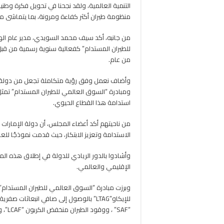
التنمية العالمية، ولقد نجحنا في تحويل فكرة وط
منظومة طيران أكثر كفاءة ومرونة، بما يتماشى مع
من جانبه، أكد سيف محمد السويدي، مدير عام الهيئ
للطيران المستدام” كفعالية سنوية رسمية من قبل
من عام.
وأضاف نعمل وفق رؤية متكاملة تجعل من دولة الإما
ومبادرة “السوق العالمي للطيران المستدام” تمثل ا
استدامة هذا القطاع الحيوي.
من ناحيتهم أكد أعضاء المجلس، أن دولة الإمارات
الاستدامة وتعزيز الابتكار، حيث قدمت نموذجًا لل
وأشادوا بالدور الريادي للدولة في إطلاق هذه ال
الإقليمي والعالمي.
وبرزت مبادرة “السوق العالمي للطيران المستدام
للإيكاو”LTAG” بالوصول إلى صافي انبعاثا
“SAF” ، ووقود الطيران منخفض الكربون “LCAF”، وتفعيل منصة التمويل الدولية “Finvest Hub” التابعة للإيكاو.