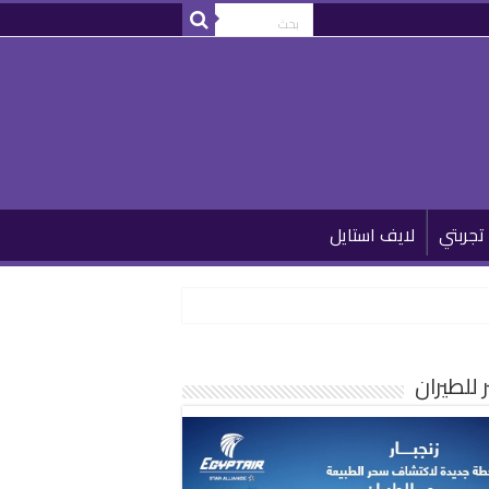
تجربتي
لايف استايل
للطيران