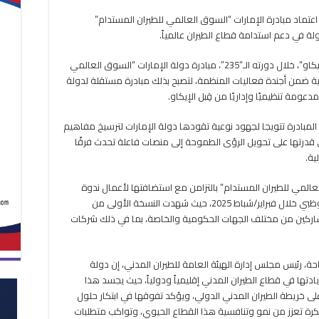
تحتفي
عتماد مبادرة الإمارات “السوق العالمي للطيران المستدام”
بريادة
ة في دعم استدامة قطاع الطيران عالمياً.
الإمارات
وتعتمد
مبادرتها
واعتمد مجلس منظمة الطيران المدني الدولي “الإيكاو”، خلال دورته الـ”235″، مبادرة دولة الإمارات “السوق العالمي
للطيران
فعالية سنوية رسمية ضمن أجندة فعاليات المنظمة، لتصبح بذلك مبادرة مستقلة لدولة
المستدام
ومة تنظيميًا وإداريًا من قِبل الإيكاو.
مغلقة
 المبادرة تتويجا لجهود نوعية تقودها دولة الإمارات لترسيخ مفاهيم
ى قدرتها على تحويل الرؤى الطموحة إلى منصات فاعلة تحدث فرقًا
ية.
عالمي للطيران المستدام” بالتزامن مع استضافتها لأعمال ندوة
الإيكاو العالمية الرابعة لدعم التنفيذ “GISS” في أبوظبي خلال فبراير/شباط 2025، حيث شهدت النسخة الأولى من
المشاركين من مختلف الجهات الحكومية والخاصة، بما في ذلك شركات
حة، رئيس مجلس إدارة الهيئة العامة للطيران المدني، إن دولة
ادتها في قطاع الطيران المدني إقليمياً ودولياً، حيث يجسد هذا
 على خريطة الطيران المدني الدولي، ويؤكد تفوقها في ابتكار حلول
رة تعزز من نمو وتنافسية هذا القطاع الحيوي، وتواكب متطلبات