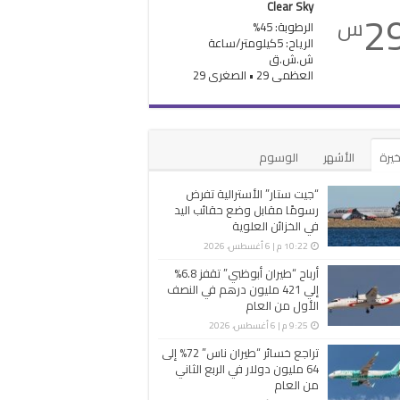
Clear Sky
2
س
الرطوبة: 45%
الرياح: 5كيلومتر/ساعة
ش.ش.ق‎
العظمى 29 • الصغرى 29
خيرة
الأشهر
الوسوم
“جيت ستار” الأسترالية تفرض
رسومًا مقابل وضع حقائب اليد
في الخزائن العلوية
10:22 م | 6 أغسطس، 2026
أرباح “طيران أبوظبي” تقفز 6.8%
إلي 421 مليون درهم في النصف
الأول من العام
9:25 م | 6 أغسطس، 2026
تراجع خسائر “طيران ناس” 72% إلى
64 مليون دولار في الربع الثاني
من العام