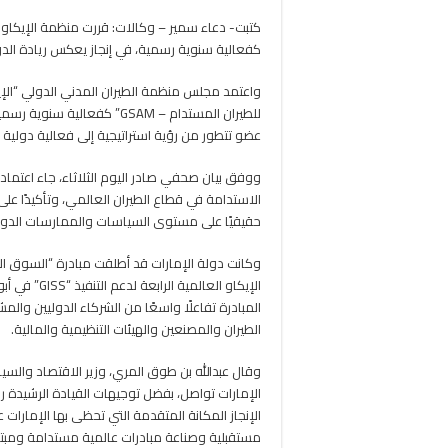
كتبت- دعاء سمير – وكالات: قررت منظمة الإيكاو ا
كفعالية سنوية رسمية، في إنجاز يعكس ريادة الدول
للطيران المستدام – GSAM” ك
عضو تتطور من رؤية استراتيجية إلى فعالية دولية مدع
ووفق بيان صحفي صادر اليوم الثلاثاء، جاء اعتماد
الاستدامة في قطاع الطيران العالمي، وتأكيدًا عل
حقيقيًا على مستوى السياسات والممارسات الدول
وكانت دولة الإمارات قد أطلقت مبادرة “السوق ال
المبادرة تفاعلًا واسعًا من الشركاء الدوليين و
الطيران والمصنعين والهيئات التنظيمية والمالية.
وقال عبدالله بن طوق المري، وزير الاقتصاد والسيا
الإمارات تواصل، بفضل توجيهات القيادة الرشيدة ري
الإنجاز المكانة المتقدمة التي تحظى بها الإمارات
مستقبلية وصناعة مبادرات عالمية مستدامة ومبتك