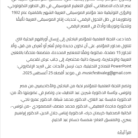
عصر الذكاء الاصطناعي، آفاق التعليم الموسيقي في ظل التطور التكنولوجي،
والرؤى التوثيقية منذ مؤتمر الموسيقى العربية الشهير بالقاهرة عام 1932
وتطورها في ظل التحول الرقمي، تحديات إنتاج الموسيقى العربية تأليفًا
وتلحينًا وتوزيعًا وأداءً في العصر الرقمي.
كما دعت اللجنة العلمية للمؤتمر الباحثين إلى إرسال أوراقهم البحثية التي
تتناول محاور المؤتمر، على أن تكون جديدة ولم تُنشر أو تُعرض من قبل، وألا
تتجاوز 15 صفحة، مكتوبة وفقًا للمعايير المحددة، متضمنة ملخصًا باللغتين
العربية والإنجليزية، وسيرة ذاتية مختصرة، إلى جانب عرض تقديمي
PowerPoint للنماذج التحليلية، حيث ترسل الأبحاث على البريد الإلكتروني:
musicfestivaleg@gmail.com، في موعد أقصاه 25 أغسطس 2025.
وتضم اللجنة العلمية للمؤتمر نخبة من الباحثين والأكاديميين من مصر
وتونس، برئاسة الدكتورة شيرين عبد اللطيف بدر، وتضم في عضويتها كلًا من:
الدكتورة مايسة عبد الغني، الدكتور محمد شبانة، الدكتور عمرو ناجي،
الدكتورة ماجدة العفيفي، الدكتور محمد منصف المصمودي -من تونس-،
الكاتبة الصحفية كريمان حرك، الدكتورة إيناس جلال الدين، الدكتور إبراهيم
يسري، والمنسق العام؛ همسة حسام عبد الحليم.
اقرأ أيضًا: