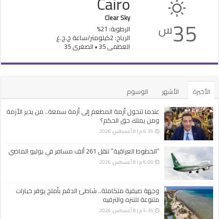
Cairo
Clear Sky
35
س
الرطوبة: 21%
الرياح: 2كيلومتر/ساعة ج.ج.غ
العظمى 35 • الصغرى 35
الأخيرة
الأشهر
الوسوم
عندما تتحول أزمة المطعم إلى أزمة سمعة.. من يدير الأزمة
ومن يملك حق الحكم؟
6:35 م | 8 أغسطس، 2026
“الخطوط العراقية” تنقل 261 ألف مسافر في يوليو الماضي
6:00 م | 8 أغسطس، 2026
وجهة صيفية متكاملة.. شاطئ الدقم بأملج يوفر خيارات
متنوعة للتنزه والترفيه
5:35 م | 8 أغسطس، 2026