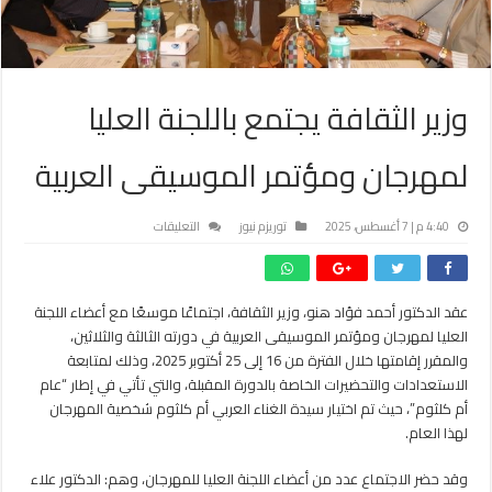
وزير الثقافة يجتمع باللجنة العليا
لمهرجان ومؤتمر الموسيقى العربية
على
4:40 م | 7 أغسطس، 2025
توريزم نيوز
التعليقات
وزير
الثقافة
يجتمع
عقد الدكتور أحمد فؤاد هنو، وزير الثقافة، اجتماعًا موسعًا مع أعضاء اللجنة
باللجنة
العليا لمهرجان ومؤتمر الموسيقى العربية في دورته الثالثة والثلاثين،
العليا
لمهرجان
والمقرر إقامتها خلال الفترة من 16 إلى 25 أكتوبر 2025، وذلك لمتابعة
ومؤتمر
الاستعدادات والتحضيرات الخاصة بالدورة المقبلة، والتي تأتي في إطار “عام
الموسيقى
أم كلثوم”، حيث تم اختيار سيدة الغناء العربي أم كلثوم شخصية المهرجان
العربية
لهذا العام.
مغلقة
وقد حضر الاجتماع عدد من أعضاء اللجنة العليا للمهرجان، وهم: الدكتور علاء