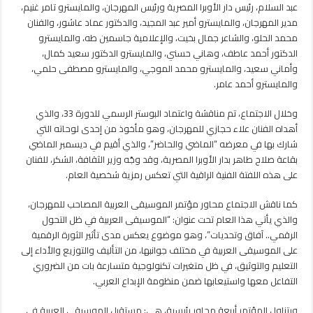
عبد السلام، رئيس دار الأوبرا المصرية ورئيس المهرجان، والمايسترو تامر غنيم،
مدير المهرجان، والمايسترو أمير عبد المجيد، والدكتور عماد عاشور، والفنان
محمد الحلو، والشاعر جمال بخيت، والإعلامية جاسمين طه، والمايسترو
الدكتور أحمد عاطف، وهاني حسني، والمايسترو الدكتور سعيد كمال،
وأماني سعيد، والمايسترو محمد الموجي، والمايسترو مصطفى حلمي،
والمايسترو أحمد عامر.
وخلال الاجتماع، تم مناقشة واعتماد البوستر الرسمي للدورة 33، والذي
أهداه الفنان علاء حجازي للمهرجان، وهو مأخوذ من إحدى لوحاته التي
شارك بها في معرضه “الماضي والحاضر”، والذي أقيم في ديسمبر الماضي
بقاعة صلاح طاهر بدار الأوبرا المصرية، وقد وجّه وزير الثقافة، الشكر، للفنان
على هذه اللفتة الفنية الراقية التي تعكس رمزية شخصية العام.
كما ناقش الاجتماع محاور مؤتمر الموسيقى العربية المصاحب للمهرجان،
والذي يأتي هذا العام تحت عنوان: “الموسيقى العربية في ظل التحول
الرقمي.. آفاق وتحديات”، وهو موضوع يعكس مدى تأثير الثورة الرقمية
على الموسيقى العربية في مختلف جوانبها، من التأليف والتوزيع والأداء إلى
التعليم والتوثيق، في ظل متغيرات تكنولوجية متسارعة بات من الضروري
التفاعل معها واستيعابها ضمن منظومة الإبداع العربي.
ويتناول المؤتمر أربعة محاور رئيسية، هي: مستقبل الموسيقى العربية في