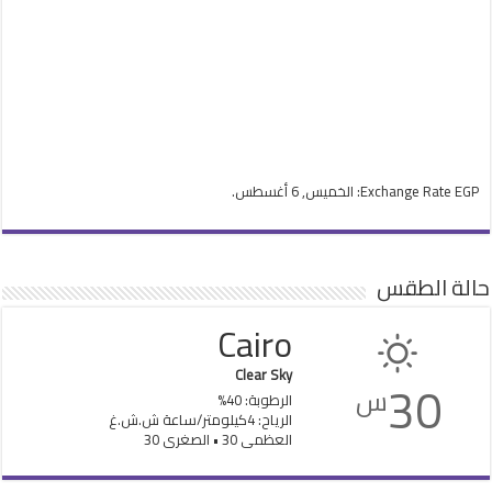
EGP
Exchange Rate
: الخميس, 6 أغسطس.
حالة الطقس
Cairo
Clear Sky
30
س
الرطوبة: 40%
الرياح: 4كيلومتر/ساعة ش.ش.غ
العظمى 30 • الصغرى 30