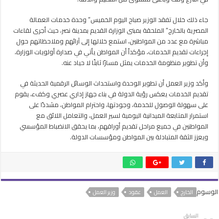
عقود
العمل
جاء ذلك خلال تفقد الوزير صباح اليوم الخميس” وحدة خدمات العمالة
بالخارج
المصرية بالخارج” الملحقة بمبنى الوزارة القديم بمدينة نصر، حيث أجرى لقاءات
مغلقة
مباشرة مع عدد من المواطنين، استمع خلالها إلى آرائهم وملاحظاتهم حول
إجراءات تقديم الخدمات، مؤكداً أن المواطن يأتي في صدارة أولويات الوزارة،
وأن تطوير منظومة الخدمات يمثل مسارًا ثابتًا لا حياد عنه.
وأكد وزير العمل أن تطوير الوحدة واستحداث الوسائل الرقمية الحديثة في
تقديم الخدمات يعكس رؤية الدولة في بناء جهاز إداري عصري وكفء، يقوم
على سهولة الوصول للخدمة، وجودتها، واحترام المواطن، مشددًا على
استمرار المتابعة الميدانية اليومية لسير العمل، والتعامل اللائق مع
المواطنين في جميع مراحل تقديم أوراقهم، بما يحقق الانضباط المؤسسي
ويعزز الثقة المتبادلة بين المواطن ومؤسسات الدولة.
الوسوم
الخارج
العمل
عقود
وزير العمل
السابق