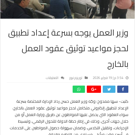
وزير العمل يوجه بسرعة إعداد تطبيق
لحجز مواعيد توثيق عقود العمل
بالخارج
على
3:54 م | 19 فبراير، 2026
توريزم نيوز
التعليقات
وزير
العمل
يوجه
كتبت- سها ممدوح: وجّه وزير العمل حسن رداد الإدارة المختصة بسرعة
بسرعة
الإعداد لتطبيق إلكتروني متكامل لحجز مواعيد توثيق عقود العمل بالخارج،
إعداد
تطبيق
سواء العقود التي يحصل عليها المواطنون عن طريق وزارة العمل أو من
لحجز
خلال جهات أخرى، وذلك في إطار خطة الدولة للتحول الرقمي، وتبسيط
مواعيد
الإجراءات، وتقليل التكدس، وضمان سهولة حصول المواطنين على الخدمات
توثيق
في أسرع وقت وبأعلى مستوى من التنظيم والدقة.