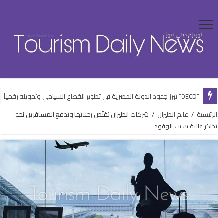
“OECD” تبرز جهود الدولة المصرية في تطوير القطاع السياحي وتحويله رقمياً
“الشباب” تفتتح فعاليات الأنشطة الرياضية بالعلمين الجديدة ضمن خطتها الصيف
الرئيسية
/
عالم الطيران
/
شركات الطيران تقلّص رحلاتها وتدفع المسافرين نحو
تذاكر غالية بسبب الوقود