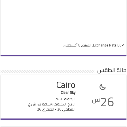
EGP
Exchange Rate
: السبت, 8 أغسطس.
حالة الطقس
Cairo
Clear Sky
26
س
الرطوبة: 61%
الرياح: 3كيلومتر/ساعة ش.ش.غ
العظمى 26 • الصغرى 26