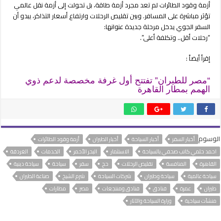
أزمة وقود الطائرات لم تعد مجرد أزمة طاقة، بل تحولت إلى أزمة نقل عالمي
تؤثر مباشرة على المسافر. وبين تقليص الرحلات وارتفاع أسعار التذاكر، يبدو أن
السفر الجوي يدخل مرحلة جديدة عنوانها:
“رحلات أقل.. وتكلفة أعلى”.
إقرأ أيضاً :
“مصر للطيران” تفتتح أول غرفة مخصصة لدعم ذوي
الهمم بمطار القاهرة
الوسوم
أخبار السفر
أخبار السياحة
أخبار الطيران
أزمة وقود الطائرات
احمد حلمي كاتب صحفي بالسياحة
الاستثمار
البحر الأحمر
الخدمات
الغردقة
القاهرة
المنافسة
تقليص الرحلات
حج
سفر
سياحة
سياحة دينية
سياحة عالمية
سياحة وطيران
شركات السياحة
شرم الشيخ
صناعة الطيران
طيران
عمرة
فنادق
فنادق ومنتجعات
مصر
مطارات
منشآت سياحية
وزارة السياحة والآثار