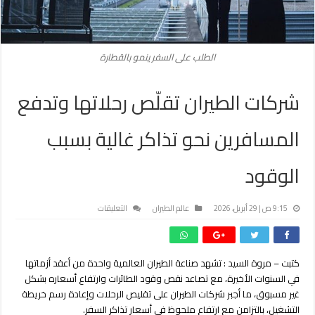
الطلب على السفر ينمو بالقطارة
شركات الطيران تقلّص رحلاتها وتدفع
المسافرين نحو تذاكر غالية بسبب
الوقود
على
9:15 ص | 29 أبريل، 2026
عالم الطيران
التعليقات
شركات
الطيران
تقلّص
كتبت – مروة السيد :
تشهد صناعة الطيران العالمية واحدة من أعقد أزماتها
رحلاتها
في السنوات الأخيرة، مع تصاعد
نقص وقود الطائرات وارتفاع أسعاره بشكل
وتدفع
المسافرين
غير مسبوق
، ما أجبر شركات الطيران على تقليص الرحلات وإعادة رسم خريطة
نحو
التشغيل، بالتزامن مع ارتفاع ملحوظ في أسعار تذاكر السفر.