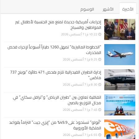
الأخيرة
الأشهر
الوسوم
إجراءات أمريكية جديدة لمنع منح الجنسية لأطفال غير
المواطنين والسياح
10:22 م | 7 أغسطس، 2026
“الخطوط الماليزية” تمهل 1260 طياراً أسبوعاً لإجراء فحص
المخدرات
9:25 م | 7 أغسطس، 2026
إدارة الطيران الفيدرالية تلزم بفحص 471 طائرة “بوينج 737
ماكس”
8:30 م | 7 أغسطس، 2026
اتفاقية تعاون بين “طيران الرياض” و”ترافل سكاي” في
مجال التوزيع بالصين
7:45 م | 7 أغسطس، 2026
“أبولو” تستحوذ على 49.9% من “إيزي جيت” التزاماً بقواعد
الملكية الأوروبية
6:55 م | 7 أغسطس، 2026