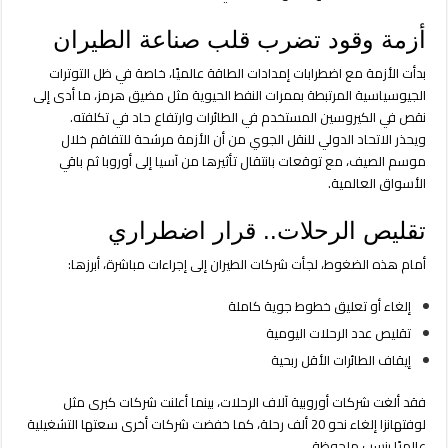
تذاكر
غالية
أزمة وقود تضرب قلب صناعة الطيران
بسبب
الوقود
بدأت الأزمة مع اضطرابات إمدادات الطاقة عالميًا، خاصة في ظل التوترات
مغلقة
الجيوسياسية المرتبطة بممرات النفط الحيوية مثل مضيق هرمز، ما أدى إلى
نقص في الكيروسين المستخدم في الطائرات وارتفاع حاد في تكلفته.
ويحذر
الاتحاد الدولي للنقل الجوي
من أن الأزمة مرشحة للتفاقم خلال
موسم الصيف، مع توقعات بانتقال تأثيرها من آسيا إلى أوروبا ثم باقي
الأسواق العالمية.
تقليص الرحلات.. قرار اضطراري
أمام هذه الضغوط، لجأت شركات الطيران إلى إجراءات مباشرة، أبرزها:
إلغاء أو تعليق خطوط جوية كاملة
تقليص عدد الرحلات اليومية
إيقاف الطائرات الأقل ربحية
فقد ألغت شركات أوروبية آلاف الرحلات، بينما أعلنت شركات كبرى مثل
لوفتهانزا إلغاء نحو 20 ألف رحلة، كما خفضت شركات أخرى سعتها التشغيلية
عالميًا بنسب ملحوظة.