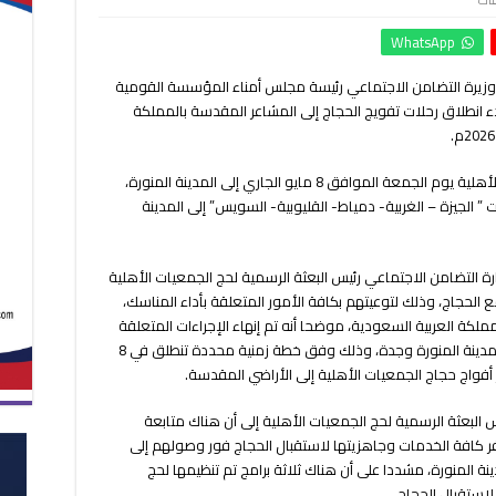
الجمعة
WhatsApp
8
مايو
 وزيرة التضامن الاجتماعي رئيسة مجلس أمناء المؤسسة القومية
..
دء انطلاق رحلات تفويج الحجاج إلى المشاعر المقدسة بالمملكة
انطلاق
أول
أفواج
حجاج
ومن المقرر أن تنطلق أول أفواج حجاج الجمعيات الأهلية يوم الجمعة الموافق 8 مايو الجاري إلى المدينة المنورة،
الجمعيات
ا يمثلون محافظات ” الجيزة – الغربية- دمياط- القليوبية- السويس” إلى المدينة
الأهلية
للمدينة
المنورة
زارة التضامن الاجتماعي رئيس البعثة الرسمية لحج الجمعيات الأهلية
مغلقة
ع الحجاج، وذلك لتوعيتهم بكافة الأمور المتعلقة بأداء المناسك،
ملكة العربية السعودية، موضحا أنه تم إنهاء الإجراءات المتعلقة
بتفويج الحجاج عبر المطارات المصرية إلى كل من المدينة المنورة وجدة، وذلك وفق خطة زمنية محددة تنطلق في 8
يس البعثة الرسمية لحج الجمعيات الأهلية إلى أن هناك متابعة
 كافة الخدمات وجاهزيتها لاستقبال الحجاج فور وصولهم إلى
 المنورة، مشددا على أن هناك ثلاثة برامج تم تنظيمها لحج
استقبال الحجاج.