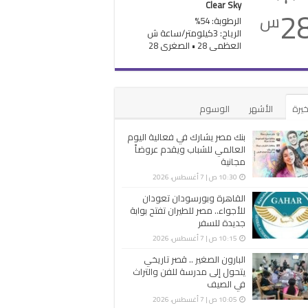
Clear Sky
2
س
الرطوبة: 54%
الرياح: 3كيلومتر/ساعة ش
العظمى 28 • الصغرى 28
خيرة
الأشهر
الوسوم
بنك مصر يشارك في فعالية اليوم
العالمي للشباب ويقدم عروضاً
مجانية
10:30 ص | 7 أغسطس، 2026
القاهرة وبورسودان تعودان
للأجواء.. مصر للطيران تفتح بوابة
جديدة للسفر
10:15 ص | 7 أغسطس، 2026
البارون الصغير .. قصر تاريخي
يتحول إلى مدرسة للفن والتراث
في الصيف
10:05 ص | 7 أغسطس، 2026