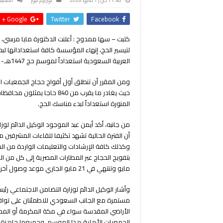
Google +
Twitter
Facebook
كتبت – سها ممدوح : أعلنت الدكتورة مايا مرسي،
لتيسير الحج، إنهاء المؤسسة كافة استعداداتها لب
العربية السعودية استعداداً لموسم حج 1447هـ- 2026م.
حيث يغادر ما يقرب من 840 حاج
المنورة استعداداً لبدء مناسك الحج.
من جانبه، أكد أيمن عبد الموجود الوكيل الدائم لو
أن الفترة الحالية تشهد تكثيفا للقاءات المشرفين م
وكذلك كافة الإرشادات والتعليمات الواردة من الم
مايو وتنتهي في 21 مايو الجاري موعد وصول آخر أفواج حجاج الجمعيات الأهلية إلى الأراضي المقدسة.
وأشار الوكيل الدائم لوزارة التضامن الاجتماعي رئ
مستمرة مع الجانب السعودي للاطمئنان على توافر
الأراضي المقدسة سواء في مكة المكرمة أو المدينة
الجمعيات الأهلية هذا الموسم، وجميعها جاهزة ل