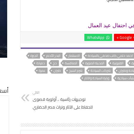
 احتفال عيد العمال
WhatsApp
Google +
احمد حلمي كاتب صحفي بالسياحة
الاستثمار
البحر الأحمر
الجيزة
ة
القليوبية
المدينة المنورة
المنافسة
حج
دمياط
احة وطيران
شركات السياحة
شرم الشيخ
طيران
عمرة
شآت سياحية
وزارة السياحة والآثار
أسعا
التالي
توجيهات رئاسية .. أولوية قصوى
للحفاظ على الآثار وتراث مصر الحضاري