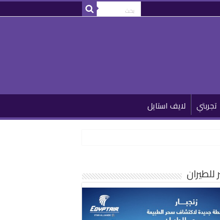
تجربتي
لايف استايل
للطيران