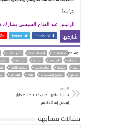
إقرأ أيضاً :
الرئيس عبد الفتاح السيسي يشارك في
شاركها
Twitter
Facebook
الوسوم
أخبار السفر
أخبار السياحة
أخبار الطيران
الخدمات
السويس
الغربية
الغردقة
القاهر
سفر
سياحة
سياحة دينية
سياحة عالمية
سي
فنادق
فنادق ومنتجعات
مصر
مطارات
من
السابق
تشاينا ساذرن تطلب 137 طائرة طراز
إيرباص إيه 320 نيو
مقالات مشابهة