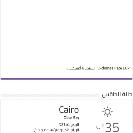
EGP
Exchange Rate
: السبت, 8 أغسطس.
حالة الطقس
Cairo
Clear Sky
35
س
الرطوبة: 21%
الرياح: 2كيلومتر/ساعة ج.ج.غ