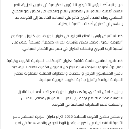
من جانبه، أكد الرئيس التنفيذي للشؤون الحكومية في طيران الجزيرة، ناصر
العبيد، أهمية التعاون بين القطاعين العام والخاص في تمكين نمو القطاع
السياحي وبناء اقتصاد أقوى قائم على السياحة القادمة إلى الكويت، بما
يساهم في تحقيق أهداف التنمية الوطنية.
كما استعرض رئيس القطاع التجاري في طيران الجزيرة، بول كارول، موضوع
“الفرصة الكبرى وكيف يمكن لشركات الطيران دعمها”، مسلطاً الضوء على
أهمية الربط الجوي وشبكات الطيران في دعم نمو القطاع السياحي.
كما شهد المنتدى جلسة نقاشية بعنوان “الإمكانات السياحية للكويت وكيفية
تفعيلها”، أدارتها السيدة/ سارة البكر من تلفزيون الكويت القناة الثانية، حيث
ناقش المشاركون الفرص والتحديات والخطوات العملية المطلوبة لتحفيز
السياحة الوافدة وتعزيز جاذبية الكويت كوجهة سياحية.
وعلى هامش المنتدى، وقّعت طيران الجزيرة مع اتحاد أصحاب الفنادق
الكويتية مذكرة تفاهم تهدف إلى تعزيز التعاون بين قطاعي الطيران
والضيافة لدعم المبادرات السياحية في الكويت.
ويعكس منتدى الكويت للسياحة 2026 التزام طيران الجزيرة المستمر بدعم
التنمية الاقتصادية في الكويت وتعزيز الربط الجوي والمساهمة في نمو
المنظومة السياحية في الدولة.