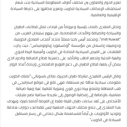
تعزيز الحوار والتعاون بين مختلف أطراف المنظومة السياحية تحت شعار
استكشاف الإمكانات السياحية للكويت وتعزيز مكانتها على خارطة السياحة
الإقليمية والعالمية.
وتخلل المنتدى كلمات رئيسية وعروضاً من قيادات تمثل قطاعات الطيران
والسياحة والضيافة والأبحاث الاقتصادية، من بينهم سليمان الغريب من
“Visit Kuwait”، ومحمد أنيس ناجيا ممثلاً لاتحاد أصحاب الفنادق الكويتية،
ودومينيك إكسمان من مؤسسة “أوكسفورد إيكونوميكس”، حيث ركزت
النقاشات على الفرص السياحية المتاحة في الكويت وأهمية الربط الجوي
والبنية التحتية وتحفيز الطلب والتأكيد على جاهزية قطاع الضيافة والدور الذي
يمكن أن يلعبه قطاع الطيران في دعم التنويع الاقتصادي وزيادة أعداد الزوار.
وقال الرئيس التنفيذي لشركة طيران الجزيرة، باراثان باسوباثي:”تمتلك الكويت
مقومات سياحية هائلة غير مستغلة، فهي تقع في موقع استراتيجي في
قلب المنطقة وتتمتع بربط جوي قوي وهوية ثقافية غنية وبنية ضيافة
متنامية، بالإضافة إلى إمكانية الوصول إلى شريحة سكانية تضم مليارات
الأشخاص على بُعد ساعات طيران قليلة فقط. إن الفرصة أمامنا كبيرة. ويهدف
هذا المنتدى إلى جمع مختلف الجهات المعنية ليس فقط لبدء حوارات هادفة
وتوحيد الأولويات، بل أيضاً للمساهمة بشكل جماعي في رسم مستقبل
السياحة في الكويت.”