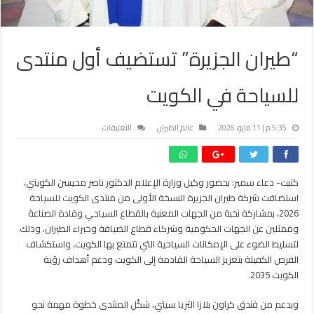
“طيران الجزيرة” تستضيف أول منتدى
للسياحة في الكويت
على
5:35 م | 11 مايو، 2026
عالم الطيران
التعليقات
“طيران
الجزيرة”
تستضيف
كتبت- دعاء سمير: بحضور وكيل وزارة الإعلام الدكتور ناصر محيسن الكويتي،
أول
استضافت شركة طيران الجزيرة النسخة الأولى من منتدى الكويت للسياحة
منتدى
للسياحة
2026، بمشاركة نخبة من الجهات المعنية بالقطاع السياحي وقادة الصناعة
في
وممثلين عن الجهات الحكومية وشركاء قطاع الضيافة وخبراء الطيران، وذلك
الكويت
لتسليط الضوء على الإمكانات السياحية التي تتمتع بها الكويت، واستكشاف
مغلقة
الفرص الكفيلة بتعزيز السياحة القادمة إلى الكويت ودعم أهداف رؤية
الكويت 2035.
وبدعم من فندق كراون بلازا الثريا سيتي، شكّل المنتدى خطوة مهمة نحو