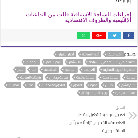
إقرأ أيضاً :
إجراءات السياحة الاستباقية قللت من التداعيات
الإقليمية والظروف الاقتصادية
الوسوم
أخبار السفر
أخبار السياحة
أخبار الطيران
احمد حلمي كاتب صحفي بالسياحة
الاستثمار
البحر الأحمر
الخدمات
الخطوط الجوية القطرية
الغردقة
القاهرة
المنافسة
حج
سفر
سياحة
سياحة دينية
سياحة عالمية
سياحة وطيران
شركات السياحة
شرم الشيخ
طيران
عمرة
فنادق
فنادق ومنتجعات
مصر
مطارات
منشآت سياحية
وزارة السياحة والآثار
السابق
تعديل مواعيد تشغيل «قطار
العاصمة» الخميس تزامنًا مع رأس
السنة الهجرية
التالي