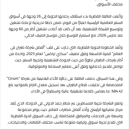
وتوسع
مختلف الأسواق.
شبكتها
إلى
وأعلنت الناقلة القطرية بدء استئناف رحلاتها الجوية إلى 26 وجهة في أسواق
160
السفر العالمية الرئيسية اعتبارًا من اليوم، ضمن خطة تدريجية لإعادة تشغيل
وجهة
وتوسيع الشبكة التشغيلية، بعد أن كانت قد أعادت تشغيل أكثر من 60 وجهة
مغلقة
منذ مارس 2026، مع استمرار التوسع خلال موسم الصيف الحالي.
وتُعد الخطوط الجوية القطرية، التي حازت على لقب “أفضل شركة طيران في
العالم” للمرة التاسعة وفق تصنيف “سكاي تراكس” لعام 2025، واحدة من
أكثر شركات الطيران تطورًا من حيث الجودة التشغيلية وتجربة السفر، حيث
تواصل تقديم خدماتها وفق أعلى معايير السلامة والموثوقية.
وفي هذا السياق، حصلت الناقلة على جائزة الأداء البلاتينية من شركة “Cirium”
المتخصصة في تحليلات قطاع الطيران، بعد تسجيل معدل التزام بالمواعيد بلغ
84.42%، ما يعكس كفاءة تشغيلية عالية واستقرارًا في الأداء.
وتعزز الشركة تجربة المسافرين عبر مطار حمد الدولي في الدوحة، الذي يُعد
مركز عملياتها الرئيسي وأحد أفضل مطارات العالم، حيث يوفر مجموعة
واسعة من الخدمات والمرافق المتكاملة، إلى جانب السوق الحرة القطرية
التي تقدم تجربة تسوق وترفيه متنوعة تناسب مختلف الثقافات والاحتياجات.