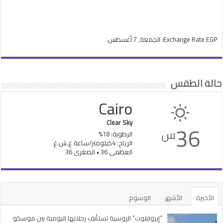
EGP
Exchange Rate
: الجمعة, 7 أغسطس.
حالة الطقس
Cairo
Clear Sky
36
س
الرطوبة: 18%
الرياح: 4كيلومتر/ساعة غ.ش.غ
العظمى 36 • الصغرى 36
الأخيرة
الأشهر
الوسوم
“إيروفلوت” الروسية تستأنف رحلاتها اليومية بين موسكو