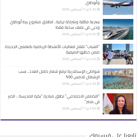
وأبوظبي
5:35 م | 7 أغسطس، 2026
بسرعة فائقة وشراكة تركية.. انطلاق مشروع ربط أبوظبي
ودبي في نصف ساعة فقط
5:05 م | 7 أغسطس، 2026
“الشباب” تفتتح فعاليات الأنشطة الرياضية بالعلمين الجديدة
ضمن خطتها الصيفية
4:45 م | 7 أغسطس، 2026
شواطئ الإسكندرية ترفع شعار كامل العدد.. نسب
الإشغال تلامس 90%
4:20 م | 7 أغسطس، 2026
“التضامن الاجتماعي” تطلق مبادرة “بكرة المدرسة .. الخير
في مصر”
3:55 م | 7 أغسطس، 2026
تابعنا على فيسبوك