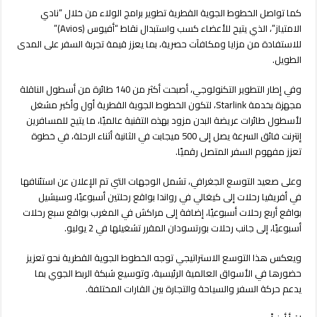
كما تواصل الخطوط الجوية القطرية تطوير برامج الولاء من خلال “نادي
الامتياز”، الذي يتيح للأعضاء كسب واستبدال نقاط “أفيوس (Avios)”
للاستفادة من مزايا ومكافآت حصرية، بما يعزز قيمة تجربة السفر على المدى
الطويل.
وفي إطار التطوير التكنولوجي، أصبحت أكثر من 140 طائرة من أسطول الناقلة
مجهزة بخدمة Starlink، لتكون الخطوط الجوية القطرية أول وأكبر مشغل
لأسطول طائرات عريضة البدن مزود بهذه التقنية عالميًا، ما يتيح للمسافرين
إنترنت فائق السرعة يصل إلى 500 ميجابت في الثانية أثناء الرحلة، في خطوة
تعزز مفهوم السفر المتصل رقميًا.
وعلى صعيد التوسع الجغرافي، تشمل الوجهات التي تم الإعلان عن استئنافها
في أفريقيا رحلات إلى كيغالي في رواندا بواقع رحلتين أسبوعيًا، وسيشيل
بواقع أربع رحلات أسبوعيًا، إضافة إلى مراكش في المغرب بواقع سبع رحلات
أسبوعيًا، إلى جانب رحلات بورتسودان المقرر تشغيلها في 2 يوليو.
ويعكس هذا التوسع الاستراتيجي توجه الخطوط الجوية القطرية نحو تعزيز
حضورها في الأسواق العالمية الرئيسية، وتوسيع شبكة الربط الجوي بما
يدعم حركة السفر والسياحة والتجارة بين القارات المختلفة.