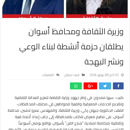
وزيرة الثقافة ومحافظ أسوان
يطلقان حزمة أنشطة لبناء الوعي
ونشر البهجة
على
6:55 م | 28 يونيو، 2026
لايف استايل
التعليقات
وزيرة
الثقافة
ومحافظ
كتبت- سها ممدوح: في إطار جهود وزارة الثقافة لتعزيز العدالة الثقافية
أسوان
وتقديم الخدمات المعرفية والفنية للمواطنين في مختلف المحافظات،
يطلقان
حزمة
اتفقت الدكتورة جيهان زكي، وزيرة الثقافة، والمهندس عمرو لاشين، محافظ
أنشطة
أسوان، على تنظيم معرض للكتاب بالمحافظة، إلى جانب إعداد أجندة فنية
لبناء
وثقافية متكاملة لمبادرة “شارع الفن” بأسوان، بواقع يومين أسبوعياً
الوعي
(الخميس والجمعة) طوال شهور الإجازة الصيفية؛ لتقديم حزمة من الأنشطة