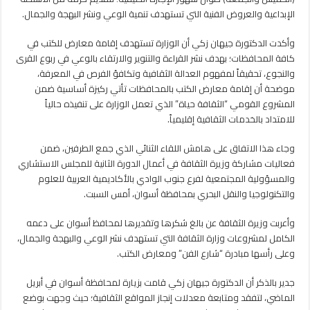
ونشر
الإبداعية والعروض الفنية التي تستهدف تنمية الوعي ونشر البهجة والجمال.
البهجة
مغلقة
وأكدت الدكتورة جيهان زكي أن الوزارة تستهدف إقامة معارض للكتب في
كافة المحافظات؛ بهدف نشر القراءة والتنوير والارتقاء بالوعي في ربوع القرى
والنجوع، تحقيقاً لمفهوم العدالة الثقافية وتكافؤ الفرص في المعرفة،
موضحة أن إقامة معارض الكتب بالمحافظات تأتي ركيزة أساسية ضمن
المشروع القومي “الثقافة حياة” الذي تعمل الوزارة على تنفيذه حالياً
للامتداد بالخدمات الثقافية إقليمياً.
وجاء هذا الاتفاق على هامش اللقاء الثنائي الذي جمع الطرفين، ضمن
فعاليات مشاركة وزيرة الثقافة في أعمال الدورة الثانية للمجلس الاستشاري
والمسؤولية المجتمعية لفرع جنوب الوادي بالأكاديمية العربية للعلوم
والتكنولوجيا والنقل البحري بمحافظة أسوان، أمس السبت.
وأعربت وزيرة الثقافة عن بالغ شكرها وتقديرها لمحافظ أسوان على دعمه
الكامل لمشروعات وزارة الثقافة التي تستهدف نشر الوعي والبهجة والجمال،
وعلى رأسها مبادرة “شارع الفن” ومعارض الكتب.
جدير بالذكر أن الدكتورة جيهان زكي قامت بزيارة لمحافظة أسوان في أبريل
الماضي، لتفقد ومتابعة معدلات إنجاز المواقع الثقافية؛ حيث وجهت بوضع