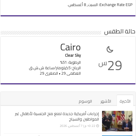
EGP
Exchange Rate
: السبت, 8 أغسطس.
حالة الطقس
Cairo
Clear Sky
29
س
الرطوبة: 51%
الرياح: 5كيلومتر/ساعة ش.ش.ق‎
العظمى 29 • الصغرى 29
الأخيرة
الأشهر
الوسوم
إجراءات أمريكية جديدة لمنع منح الجنسية لأطفال غير
المواطنين والسياح
10:22 م | 7 أغسطس، 2026