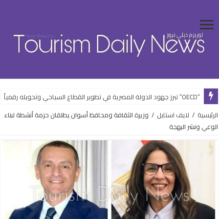
“OECD” تبرز جهود الدولة المصرية في تطوير القطاع السياحي وتحويله رقمياً
الرئيسية
/
لايف استايل
/
وزيرة الثقافة ومحافظ أسوان يطلقان حزمة أنشطة لبناء
الوعي ونشر البهجة