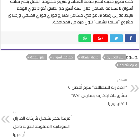
خطة تطوير حديثة لقصر ثقافة العقاد، وتسريع منظومة العمل بقصر ثقافة
أسوان لاستلامه بالكامل خلال ستة أشهر مع تطبيق أكواد ذوي الهمم،
بالإضافة إلى إعداد برنامج فني متكامل بمسرح فوزي فوزي الصيفي وإطلاق
مشروع “سينما الشعب” لأول مرة في المحافظة.
الوسوم
بناء الوعي و
حزمة أنشطة
محافظ أسوان
نشر البهجة
وزيرة الثقافة
السابق
“المصرية للاتصالات” تكرم أفضل 6
مشروعات ابتكارية بمدارس “WE”
للتكنولوجيا
التالي
أمريكا تحظر تشغيل شركات الطيران
السودانية المملوكة للدولة داخل
أراضيها