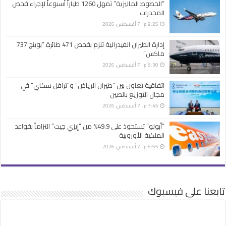
“الخطوط الماليزية” تمهل 1260 طياراً أسبوعاً لإجراء فحص
المخدرات
9:25 م | 7 أغسطس، 2026
إدارة الطيران الفيدرالية تلزم بفحص 471 طائرة “بوينج 737
ماكس”
8:30 م | 7 أغسطس، 2026
اتفاقية تعاون بين “طيران الرياض” و”ترافل سكاي” في
مجال التوزيع بالصين
7:45 م | 7 أغسطس، 2026
“أبولو” تستحوذ على 49.9% من “إيزي جيت” التزاماً بقواعد
الملكية الأوروبية
6:55 م | 7 أغسطس، 2026
تابعنا على فيسبوك