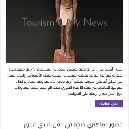
السياح
..
القبض
على
أمريكي
يحاول
تهريب
تمثال
فرعوني
مغلقة
كتب _أحمد زكي : في واقعة تعكس التحديات المستمرة التي تواجهها مصر
لحماية كنوزها الأثرية، تمكنت السلطات الأمنية بمطار الأقصر من إلقاء القبض
على سائح أمريكي بحوزته قطعة أثرية نادرة أثناء محاولته مغادرة البلاد
متوجها للقاهرة عبر ميناء الاقصر الجوي، هذه الواقعة تجدد التساؤلات
حول سبل تعزيز الرقابة على المواقع …
أكمل القراءة »
حضور جماهيري ضخم في حفل نانسي عجرم