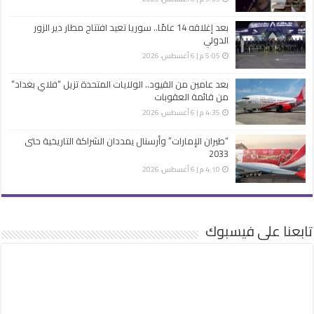
بعد إغلاقه 14 عامًا.. سوريا تعيد افتتاح مطار دير الزور
الدولي
5:05 م | 6 أغسطس، 2026
بعد عامين من القيود.. الولايات المتحدة تزيل “فلاي بغداد”
من قائمة العقوبات
4:35 م | 6 أغسطس، 2026
“طيران الإمارات” وأرسنال يمددان الشراكة التاريخية حتى
2033
4:10 م | 6 أغسطس، 2026
تابعنا على فيسبوك