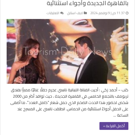
بالقاهرة الجديدة وأجواء استثنائية
على
11:37 ص | 9 نوفمبر، 2024
لايف استايل
التعليقات
حضور
جماهيري
ضخم
في
حفل
نانسي
عجرم
بالقاهرة
الجديدة
وأجواء
استثنائية
مغلقة
كتب – أحمد زكي : أحيت الفنانة اللبنانية نانسي عجرم حفلًا غنائيًا مميزًا بفندق
تريومف بالتجمع الخامس في القاهرة الجديدة ، حيث توافد أكثر من 2000
شخص لحضور هذا الحدث الضخم الذي حمل شعار “كامل العدد”، ما أضفى
على الحفل أجواءً استثنائية من الحماس. انطلقت نانسي على المسرح عند
الساعة …
أكمل القراءة »