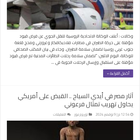
الطيران
على
3
مطارات
مغلقة
وكالات : أعلنت الوكالة الاتحادية الروسية للنقل الجوي عن فرض قيود
مؤقتة على حركة الطيران في مطارات فلاديكافكاز وغروزني ومحج قلعة
جنوب غربي روسيا لضمان سلامة الطيران. وجاء في بيان المكتب الصحافي
للوكالة، اليوم الاثنين: “لضمان سلامة رحلات الطائرات المدنية تم فرض قيود
مؤقتة على استقبال وإرسال الرحلات الجوية في …
أكمل القراءة »
آثار مصر في أيدي السياح .. القبض على أمريكي
يحاول تهريب تمثال فرعوني
على
12:54 م | 9 نوفمبر، 2024
توريزم نيوز
التعليقات
آثار
مصر
في
أيدي