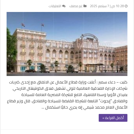
على
10:28 ص | 7 سبتمبر، 2025
غير مصنف
التعليقات
شركة
عالمية
لإدارة
فندق
الكونتيننتال
التاريخي
بميدان
الأوبرا
وسط
القاهرة
مغلقة
كتبت – دعاء سمير : أعلنت وزارة قطاع الأعمال عن الاتفاق مع إحدى كبريات
شركات الإدارة الفندقية العالمية لتولي تشغيل فندق الكونتيننتال التاريخي
بميدان الأوبرا وسط القاهرة، التابع للشركة المصرية العامة للسياحة
والفنادق “إيجوث” التابعة للشركة القابضة للسياحة والفنادق. قال وزير قطاع
الأعمال العام محمد شيمي إنه يجري حاليًا استكمال …
أكمل القراءة »