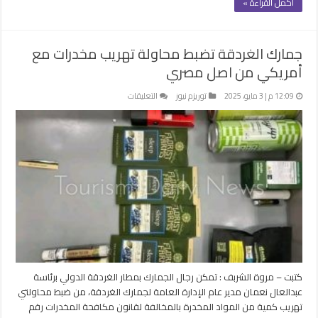
أكمل القراءة »
جمارك الغردقة تضبط محاولة تهريب مخدرات مع
أمريكي من اصل مصري
على
12:09 م | 3 مايو، 2025
توريزم نيوز
التعليقات
جمارك
الغردقة
تضبط
محاولة
تهريب
مخدرات
مع
أمريكي
من
اصل
مصري
مغلقة
كتبت – مروة الشربف : تمكن رجال الجمارك بمطار الغردقة الدولي برئاسة
عبدالعال نعمان مدير عام الإدارة العامة لجمارك الغردقة، من ضبط محاولتي
تهريب كمية من المواد المخدرة بالمخالفة لقانون مكافحة المخدرات رقم