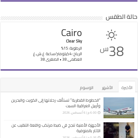
حالة الطقس
Cairo
Clear Sky
38
س
الرطوبة: 15%
الرياح: 4كيلومتر/ساعة غ.ش.غ
العظمى 38 • الصغرى 38
الأخيرة
الأشهر
الوسوم
“الخطوط القطرية” تستأنف رحلاتها إلى الكويت والبحرين
وأربيل العراقية السبت
6:00 م | 6 أغسطس، 2026
الأجهزة الأمنية تنجح في ضبط مرتكب واقعة التنقيب عن
الآثار بالمنوفية
5:35 م | 6 أغسطس، 2026