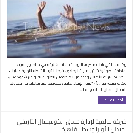
الغرق
تمتد
للفرات..
مصرع
شاب
بمنطقة
الصوفية
بالرمادي
والبحث
عن
جثمان
وكالات : لقي شاب مصرعه اليوم الأحد، نتيجة غرقه في مياه نهر الفرات
مغلقة
بمنطقة الصوفية شرقي مدينة الرمادي، فيما باشرت الشرطة النهرية عمليات
البحث بمشاركة الأهالي وعدد من المتطوعين للعثور عليه. وأخبر شهود عيان،
وكالة شفق نيوز، بأن “فرق الإنقاذ تواصل جهودها منذ ساعات في محاولة
لانتشال جثمان الشاب وسط …
أكمل القراءة »
شركة عالمية لإدارة فندق الكونتيننتال التاريخي
بميدان الأوبرا وسط القاهرة