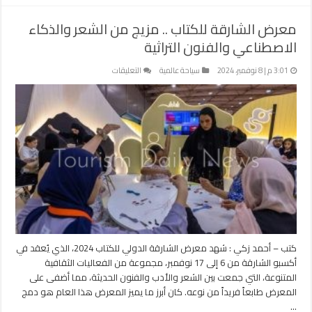
معرض الشارقة للكتاب .. مزيج من الشعر والذكاء
الاصطناعي والفنون التراثية
على
3:01 م | 8 نوفمبر، 2024
سياحة عالمية
التعليقات
معرض
الشارقة
للكتاب
..
مزيج
من
الشعر
والذكاء
الاصطناعي
والفنون
التراثية
مغلقة
كتب – أحمد زكي : شهد معرض الشارقة الدولي للكتاب 2024، الذي يُعقد في
أكسبو الشارقة من 6 إلى 17 نوفمبر، مجموعة من الفعاليات الثقافية
المتنوعة، التي جمعت بين الشعر والأدب والفنون الحديثة، مما أضفى على
المعرض طابعاً فريداً من نوعه. كان أبرز ما يميز المعرض هذا العام هو دمج
…