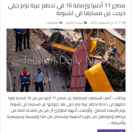
مصرع 11 أجنبيا وإصابة 16 في تحطم عربة ترام جبلي
خرجت عن مسارها في لشبونة
على
12:11 م | 6 سبتمبر، 2025
سياحة عالمية
التعليقات
مصرع
11
أجنبيا
وإصابة
16
في
تحطم
عربة
ترام
جبلي
خرجت
عن
وكالات : أعلنت السلطات البرتغالية عن مصرع 11 أجنبيا من بين 16 شخصا لقوا
مسارها
حتفهم في حادثة تحطم عربة ترام جبلي بعد خروجها عن مسارها في لشبونة
في
يوم الأربعاء الماضي. وأوضحت أجهزة الطوارئ أن من بين الضحايا ثلاثة من
لشبونة
بريطانيا ومواطنان من كوريا الجنوبية وشخصان من كندا وفرنسية وسويسرية
مغلقة
وأمريكية …