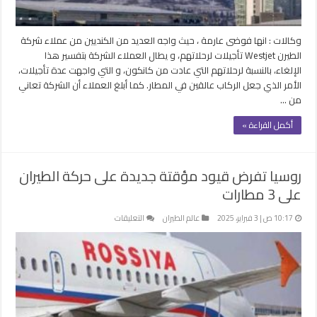
فى
كندا
مغلقة
وكالات : انها فوضى عارمة ، حيث واجه العديد من الكنديين من عملاء شركة
الطيرن Westjet تأجيلات لرحلاتهم، و يطال العملاء الشركة بتفسير هذا
الإلغاء، بالنسبة لرحلاتهم التي عادت من كانكون، و التي واجهت عدة تأجيلات،
الأمر الذي جعل الركاب عالقين في المطار. كما أبلغ العملاء أن الشركة تعاني
من …
أكمل القراءة »
روسيا تفرض قيود مؤقتة جديدة على حركة الطيران
على 3 مطارات
على
10:17 ص | 3 فبراير، 2025
عالم الطيران
التعليقات
روسيا
تفرض
قيود
مؤقتة
جديدة
على
حركة