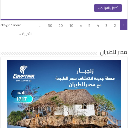
أكمل القراءة »
1
...
30
20
10
»
5
4
3
2
صفحة 1 من 486
الأخيرة »
مصر للطيران