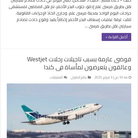
الأحمر
نقل بطريق مرسى علم إدفو، جنوب البحر الأحمر، تم نقل المصابين لمستشفى
مغلقة
جراحات اليوم الواحد بمدينة مرسى علم، وجارى اتخاذ الإجراءات القانونية.
تلقت غرفة عمليات إسعاف البحر الأحمر إخطاراً يفيد وقوع حادث تصادم
سيارتين نقل بطريق مرسى …
أكمل القراءة »
فوضى عارمة بسبب تاجيلات رحلات Westjet
وعالقون يتعرضون لمأساة فى كندا
على
10:44 ص | 3 فبراير، 2025
عالم الطيران
التعليقات
فوضى
عارمة
بسبب
تاجيلات
رحلات
Westjet
وعالقون
يتعرضون
لمأساة