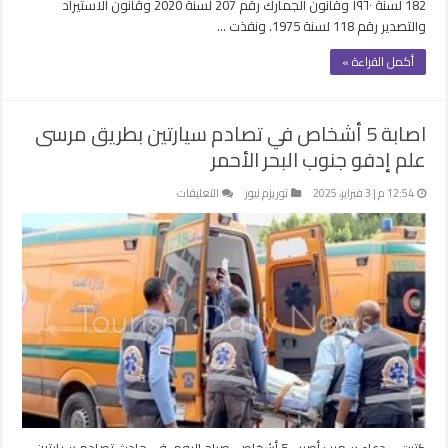
182 لسنة ١٩٦٠ وقانون الجمارك رقم 207 لسنة 2020 وقانون الاستيراد
والتصدير رقم 118 لسنة 1975. ونفذت …
أكمل القراءة »
اصابة 5 أشخاص في تصادم سيارتين بطريق مرسى
علم إدفو جنوب البحر الأحمر
على
12:54 م | 3 فبراير، 2025
توريزم نيوز
التعليقات
اصابة
5
أشخاص
في
تصادم
سيارتين
بطريق
مرسى
علم
إدفو
جنوب
البحر
كتبت – دعاء سمير : أصيب 5 أشخاص، صباح اليوم، في حادث تصادم سيارتين