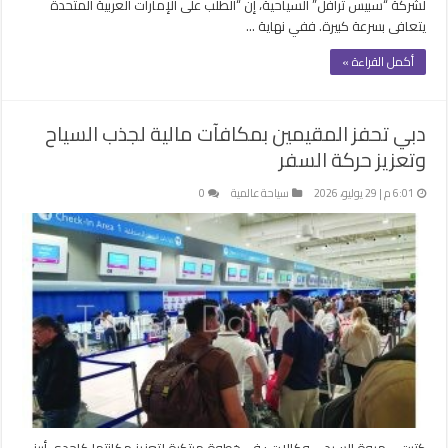
لشركة “سبيس ترافل” السياحية، إن “الطلب على الإمارات العربية المتحدة
يتعافى بسرعة كبيرة. ففي نهاية …
أكمل القراءة »
دبي تحفز المقيمين بمكافآت مالية لجذب السياح
وتعزيز حركة السفر
6:01 م | 29 يوليو، 2026
سياحة عالمية
0
كتبت – مروة السيد – وكالات : في خطوة مبتكرة لتعزيز مكانتها كإحدى أبرز