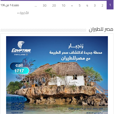
1
...
30
20
10
»
5
4
3
2
صفحة 1 من 136
الأخيرة »
مصر للطيران