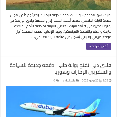
كتبت- سها ممدوح – وكالات: حققت دولة الإمارات إنجازاً جديداً في مجال
حماية التراث الطبيعي، بعدما أعلنت، السبت، إدراج محمية وادي الوريعة في
إمارة الفجيرة على قائمة التراث العالمي التابعة لمنظمة الأمم المتحدة
للتربية والعلم والثقافة (اليونسكو). وبهذا الإدراج، أصبحت المحمية أول
موقع طبيعي إماراتي يُسجل على قائمة التراث العالمي، …
أكمل القراءة »
فلاي دبي تفتح بوابة حلب .. دفعة جديدة للسياحة
والسفر بين الإمارات وسوريا
9:25 م | 22 يوليو، 2026
عالم الطيران
0