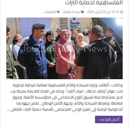
الفلسطينية لحماية التراث
على
10:15 ص | 23 أبريل، 2026
سياحة عالمية
التعليقات
وقف
لحظة
..
اعرف
آثارك
فعالية
لوزارة
السياحة
الفلسطينية
لحماية
التراث
مغلقة
وكالات : أطلقت وزارة السياحة والآثار الفلسطينية فعالية ميدانية توعوية
تحت عنوان“وقف لحظة… اعرف آثارك”، وذلك في البلدة القديمة بمدينة بيت
لحم، بمشاركة لجنة تنسيق النوع الاجتماعي في المؤسسة الأمنية، وجهاز
الشرطة، وشرطة السياحة والآثار، وجهاز الأمن الوطني , ضمن جهودها
الحكومية الرامية إلى تعزيز الوعي المجتمعي بأهمية حماية التراث الثقافي …
أكمل القراءة »