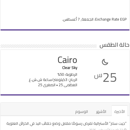
EGP
Exchange Rate
: الجمعة, 7 أغسطس.
حالة الطقس
Cairo
Clear Sky
25
س
الرطوبة: 50%
الرياح: 3كيلومتر/ساعة ش.ش.غ
العظمى 25 • الصغرى 25
الأخيرة
الأشهر
الوسوم
“جيت ستار” الأسترالية تفرض رسومًا مقابل وضع حقائب اليد في الخزائن العلوية
10:22 م | 6 أغسطس، 2026