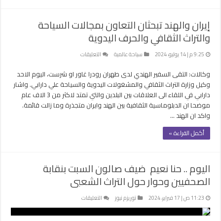
الثقافي
الفريد
إيران والهند تبحثان التعاون بمجالات السياحة
بمصر
والتراث الثقافي والحرف اليدوية
مغلقة
على
9:25 م | 14 يوليو، 2024
سياحة عالمية
التعليقات
إيران
وكالات: التقى السفير الهندي لدى طهران رودرا غاور او شرست، اليوم الاحد
والهند
تبحثان
وكيل وزارة التراث الثقافي والمشغولات اليدوية والسياحة علي دارابي. واشار
التعاون
دارابي في اللقاء الى العلاقات بين البلدين والتي تمتد لاكثر من 3 الاف عام
بمجالات
موضحا ان الدبلوماسية الثقافية بين الهند وايران متجذرة وما زالت قائمة.
السياحة
واكد ان الهند …
والتراث
أكمل القراءة »
الثقافي
والحرف
اليدوية
مغلقة
اليوم .. حنا نعيم ضيف صالون السبت بنقابة
الصحفيين وحوار حول التراث الشعبى
على
11:23 ص | 17 فبراير، 2024
توريزم نيوز
التعليقات
اليوم
..