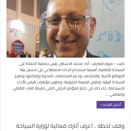
يطالب
باستخدام
الذكاء
الاصطناعي
لتحسين
بيئة
مواقع
الآثار
والمتاحف
مغلقة
كتبت – مروة الشريف : أكد محمد الحسانين رئيس جمعية الحفاظ على
السياحة الثقافية، أهمية استخدام الذكاء الاصطناعي في تحسين بيئة
المواقع الآثرية والمتاحف، ودعم المجتمعات المحلية وإشراكها، وتعزيز
السياحة البيئية، وتقليل البصمة الكربونية، وتطوير مؤشرات قياس الأداء
للاستدامة. جاء ذلك في ختام المؤتمر الدولي الثاني لصيانة التراث الثقافي
والعالمي …
أكمل القراءة »
وقف لحظة .. اعرف آثارك فعالية لوزارة السياحة