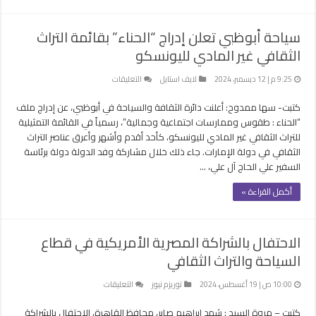
المغمور
بالمياه”
مغلقة
سياحة أبوظبي تعلن إدراج “الحناء” بقائمة التراث
الثقافي غير المادي لليونسكو
على
9:25 م | 12 ديسمبر، 2024
لايف استايل
التعليقات
سياحة
كتبت- سها ممدوح: أعلنت دائرة الثقافة والسياحة في أبوظبي، عن إدراج ملف
أبوظبي
تعلن
“الحناء : طقوس وممارسات اجتماعية وجمالية”، رسمياً في القائمة التمثيلية
إدراج
للتراث الثقافي غير المادي لليونسكو، كأحد أقدم وأشهر وأعرق عناصر التراث
“الحناء”
الثقافي في دولة الإمارات. جاء ذلك خلال مشاركة وفد الدولة دولة برئاسة
بقائمة
السفير علي الحاج آل علي، …
التراث
أكمل القراءة »
الثقافي
غير
المادي
لليونسكو
الاحتفال بالشراكة المصرية الأمريكية في قطاع
مغلقة
السياحة والتراث الثقافي
على
10:00 ص | 19 أغسطس، 2024
توريزم نيوز
التعليقات
الاحتفال
كتبت – مروة السيد : شهد إبراهيم صابر، محافظ القاهرة، الاحتفال بالشراكة
بالشراكة