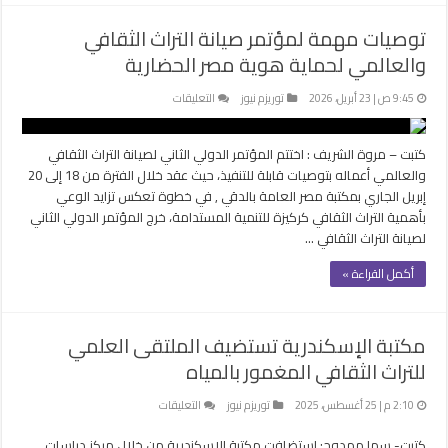
توصيات مهمة لمؤتمر صيانة التراث الثقافي
والعالمي لحماية هوية مصر الحضارية
على
9:45 ص | 23 أبريل، 2026
توريزم نيوز
التعليقات
توصيات
مهمة
كتبت – مروة الشريف : اختتم المؤتمر الدولي الثاني لصيانة التراث الثقافي
لمؤتمر
والعالمي أعماله بتوصيات قابلة للتنفيذ، حيث عقد خلال الفترة من 18 إلى 20
صيانة
إبريل الجاري بمكتبة مصر العامة بالدقي , في خطوة تعكس تزايد الوعي
التراث
بأهمية التراث الثقافي كركيزة للتنمية المستدامة، خرج المؤتمر الدولي الثاني
الثقافي
لصيانة التراث الثقافي …
والعالمي
لحماية
أكمل القراءة »
هوية
مصر
الحضارية
مغلقة
مكتبة الإسكندرية تستضيف الملتقى العلمي
للتراث الثقافي المغمور بالمياه
على
2:10 م | 25 أغسطس، 2025
توريزم نيوز
التعليقات
مكتبة
كتبت- سها ممدوح: استضافت مكتبة الإسكندرية من خلال مركز دراسات
الإسكندرية