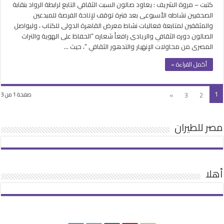
كتبت – مروة الشريف : يعاود صالون السبت الثقافي التابع لرابطة الرواد بنقابة
حنا
الصحفيين نشاطه الأسبوعى بعد فترة توقف لإتاحة الفرصة للمبدعين
نعيم
والمثقفين لمتابعة فعاليات نشاط معرض القاهرة الدولى للكتاب ، وليواصل
ضيف
الصالون دوره الثقافي والريادى رافعاً شعاره “الحفاظ على الهوية والتراث
صالون
المصرى من محاولات الإنهيار والتدهور الثقافي “، حيث …
السبت
بنقابة
أكمل القراءة »
الصحفيين
وحوار
حول
1
»
3
2
صفحة 1 من 3
التراث
الشعبى
مغلقة
مصر للطيران
أهلا