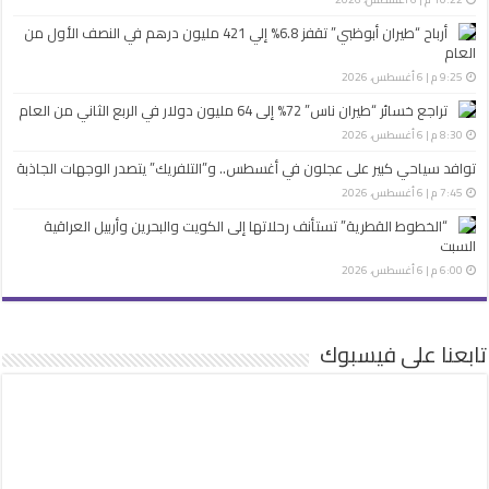
أرباح “طيران أبوظبي” تقفز 6.8% إلي 421 مليون درهم في النصف الأول من
العام
9:25 م | 6 أغسطس، 2026
تراجع خسائر “طيران ناس” 72% إلى 64 مليون دولار في الربع الثاني من العام
8:30 م | 6 أغسطس، 2026
توافد سياحي كبير على عجلون في أغسطس.. و”التلفريك” يتصدر الوجهات الجاذبة
7:45 م | 6 أغسطس، 2026
“الخطوط القطرية” تستأنف رحلاتها إلى الكويت والبحرين وأربيل العراقية
السبت
6:00 م | 6 أغسطس، 2026
تابعنا على فيسبوك