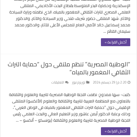
تستضيف
الإسكندرية وحضارة البحر المتوسط بقطاع البحث الأكاديمي، الملتقى
الملتقى
العلمي المصري للتراث الثقافي المغمور بالمياه، الذي نظمته وزارة السياحة
العلمي
والآثار. شهد الملتقى حضور شريف فتحي وزير السياحة والآثار، والدكتور
للتراث
محمد إسماعيل خالد الأمين العام للمجلس الأعلى للآثار، والدكتور محمد
الثقافي
سليمان القائم …
المغمور
أكمل القراءة »
بالمياه
مغلقة
“الوطنية المصرية” تنظم ملتقى حول “حماية التراث
الثقافي المغمور بالمياه”
على
2:20 م | 29 ديسمبر، 2024
توريزم نيوز
التعليقات
“الوطنية
كتبت- سها ممدوح: نظمت اللجنة الوطنية المصرية للتربية والعلوم والثقافة
المصرية”
تنظم
بالتعاون مع المنظمة العربية للتربية والثقافة والعلوم (الألكسو) الملتقى
ملتقى
الإقليمي حول “حماية التراث الثقافي المغمور بالمياه في الوطن العربي”،
حول
وذلك برعاية الدكتور أيمن عاشور وزير التعليم العالي والبحث العلمي رئيس
“حماية
اللجنة الوطنية المصرية للتربية والعلوم والثقافة (يونسكو – ألكسو – …
التراث
أكمل القراءة »
الثقافي