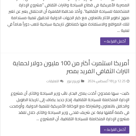
المصرية
المصرية الأمريكية في قطاع السياحة والتراث الثقافي “مشروع الإدارة
الأمريكية
المتكاملة للسياحة الثقافية”. وأكد محافظ القاهرة أن الاحتفال يعبر عن تغير
في
منهج تطوير الآثار بالتعاون مع كبار الجهات الدولية لتحقيق تنمية مستدامة
قطاع
لتلك المواقع والاستفادة منها كمناطق تاريخية سياحية تلعب دوراً هاماً في
السياحة
تنمية …
والتراث
أكمل القراءة »
الثقافي
مغلقة
أمريكا استثمرت أكثر من 100 مليون دولار لحماية
التراث الثقافي الفريد بمصر
على
12:25 م | 18 أغسطس، 2024
توريزم نيوز
التعليقات
أمريكا
كتبت- سها ممدوح: أكدت يمنى البحار، نائب وزير السياحة والآثار، أن مشروع
استثمرت
أكثر
الإدارة المتكاملة للسياحة الثقافية، إنجاز جديد يضاف إلى تاريخنا الطويل
من
والحافل بالتعاون والشراكة مع الوكالة الأمريكية للتنمية الدولية. وأوضحت
100
في كلمة ألقتها نيابة عن شريف فتحي وزير السياحة والآثار، خلال تفقد
مليون
مشروع الإدارة المتكاملة للسياحة الثقافية، أن المشروع …
دولار
أكمل القراءة »
لحماية
التراث