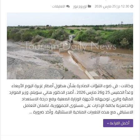
على
12:30 م | 25 مارس، 2026
توريزم نيوز
التعليقات
طوارئ
في
الري
لمواجهة
الأمطار
والسيول
وضمان
التعامل
مع
التغيرات
المناخية
مغلقة
وكالات : في ضوء التنبؤات الصادرة بشأن هطول أمطار غزيرة اليوم الأربعاء
وغداً الخميس 25 و26 مارس 2026 ، أصدر الدكتور هاني سويلم، وزير الموارد
المائية والري، توجيهاته لأجهزة الوزارة المعنية برفع درجة الاستعداد
والجاهزية بكافة الإدارات على مستوى الجمهورية، لضمان التعامل
الاستباقي مع هذه التغيرات المناخية الاستثنائية. وأكد ضرورة …
أكمل القراءة »