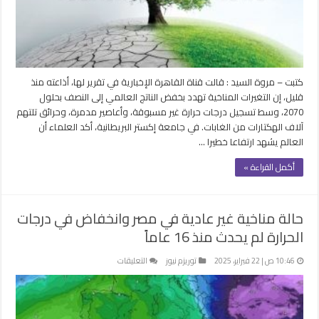
بسبب
الحرارة
والأعاصير
مغلقة
كتبت – مروة السيد : قالت قناة القاهرة الإخبارية في تقرير لها، أذاعته منذ
قليل، إن التغيرات المناخية تهدد بخفض الناتج العالمي إلى النصف بحلول
2070، وسط تسجيل درجات حرارة غير مسبوقة، وأعاصير مدمرة، وحرائق تلتهم
آلاف الهكتارات من الغابات. في جامعة إكستر البريطانية، أكد العلماء أن
العالم يشهد ارتفاعا خطيرا …
أكمل القراءة »
حالة مناخية غير عادية في مصر وانخفاض في درجات
الحرارة لم يحدث منذ 16 عاماً
على
10:46 ص | 22 فبراير، 2025
توريزم نيوز
التعليقات
حالة
مناخية
غير
عادية