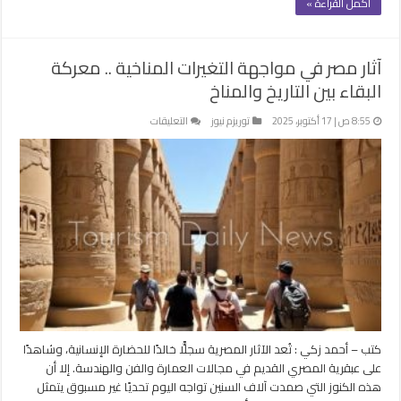
أكمل القراءة »
آثار مصر في مواجهة التغيرات المناخية .. معركة
البقاء بين التاريخ والمناخ
على
8:55 ص | 17 أكتوبر، 2025
توريزم نيوز
التعليقات
آثار
مصر
في
مواجهة
التغيرات
المناخية
..
معركة
البقاء
بين
التاريخ
والمناخ
كتب – أحمد زكي : تُعد الآثار المصرية سجلًّا خالدًا للحضارة الإنسانية، وشاهدًا
مغلقة
على عبقرية المصري القديم في مجالات العمارة والفن والهندسة. إلا أن
هذه الكنوز التي صمدت آلاف السنين تواجه اليوم تحديًا غير مسبوق يتمثل