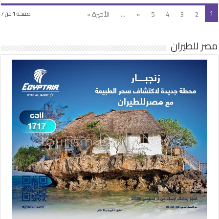
1
2
3
4
5
»
...
الأخيرة »
صفحة 1 من 7
مصر للطيران