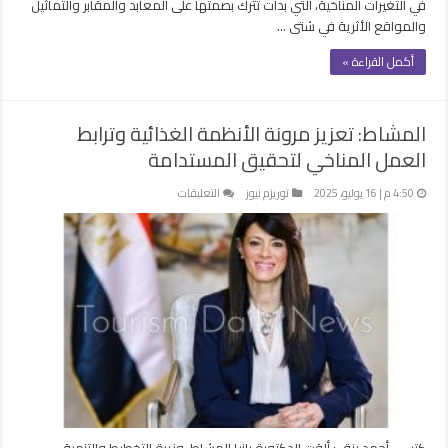
في التغيرات المناخية، التي بدأت تترك بصمتها على المعابد والمقابر والتماثيل
والمواقع الأثرية في شتى …
أكمل القراءة »
المشاط: تعزيز مرونة الأنظمة الغذائية وترابط
العمل المناخي لتحقيق المستدامة
على
4:50 م | 16 يوليو، 2025
توريزم نيوز
التعليقات
المشاط:
تعزيز
مرونة
الأنظمة
الغذائية
وترابط
العمل
المناخي
لتحقيق
المستدامة
مغلقة
كتب – أحمد رزق : ألقت الدكتورة رانيا المشاط، وزيرة التخطيط والتنمية