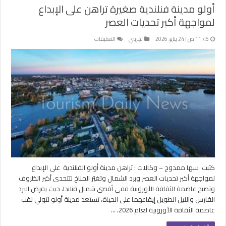
أولو مدينة فنلندية صغيرة تراهن على الإبداع
لمواجهة أكبر تحديات العصر
على
11:45 ص | 24 يناير، 2026
تجربتي
التعليقات
أولو
مدينة
فنلندية
صغيرة
تراهن
على
الإبداع
لمواجهة
أكبر
تحديات
العصر
مغلقة
كتبت سها ممدوح – وكالات : تراهن مدينة أولو الفنلندية على الإبداع
لمواجهة أكبر تحديات العصر وبرد الشمال وتغيّر المناخ لتتحدى أكبر الظروف
وتصبح عاصمة الثقافة الأوروبية ففي أقصى شمال فنلندا، حيث يفرض البرد
القارس والليل الطويل إيقاعهما على الحياة، تستعد مدينة أولو لتولي لقب
عاصمة الثقافة الأوروبية لعام 2026، …