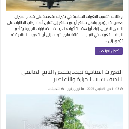
والسياحة
مغلقة
وكالات : تتسبب التغيرات المناخية في تأثيرات متعددة على قطاع الطيران،
بعضها قد يؤدي بشكل مباشر أو غير مباشر إلى تقليل أعداد ركاب الطائرات على
المدى الطويل. إليك أبرز هذه التأثيرات: 1. زيادة الاضطرابات الجوية وتأخير
الرحلات: تغيرات في التيارات النفاثة: تشير الأبحاث إلى أن التغيرات المناخية قد
تؤدي إلى …
أكمل القراءة »
التغيرات المناخية تهدد بخفض الناتج العالمي
للنصف بسبب الحرارة والأعاصير
على
11:13 ص | 5 مارس، 2025
توريزم نيوز
التعليقات
التغيرات
المناخية
تهدد
بخفض
الناتج
العالمي
للنصف