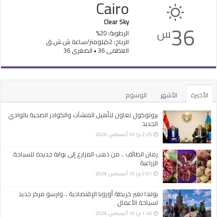
Cairo
Clear Sky
36
س
الرطوبة: 20%
الرياح: 2كيلومتر/ساعة ش.ش.ق‎
العظمى 36 • الصغرى 36
الأخيرة
الأشهر
الوسوم
بروتوكول تعاون لتأهيل المنشآت والكوادر الصحية بالوادي
الجديد
2:25 م | 10 أغسطس، 2026
رمان الطائف .. من ذهب المزارع إلى بوابة جديدة للسياحة
الزراعية
2:01 م | 10 أغسطس، 2026
بولندا تغير خريطة أوروبا الإقتصادية .. وارسو مركز جديد
لسياحة الأعمال
1:45 م | 10 أغسطس، 2026