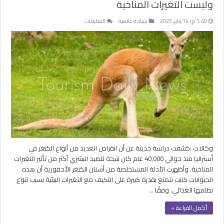
وليست التغيرات المناخية
على
1:40 م | 14 يناير، 2025
سياحة عالمية
التعليقات
دراسة
تكشف
..
الصيد
وراء
انقراض
الكنغر
بأستراليا
وليست
التغيرات
المناخية
مغلقة
وكالات :كشفت دراسة حديثة عن أن انقراض العديد من أنواع الكنغر في
أستراليا منذ حوالي 40,000 عام كان نتيجة للصيد البشري أكثر من تأثير التغيرات
المناخية. وأظهرت الأدلة المستخلصة من أسنان الكنغر الأحفورية أن هذه
الحيوانات كانت تتمتع بقدرة كبيرة على التكيف مع التغيرات البيئية بسبب تنوع
نظامها الغذائي. وفقًا …
أكمل القراءة »