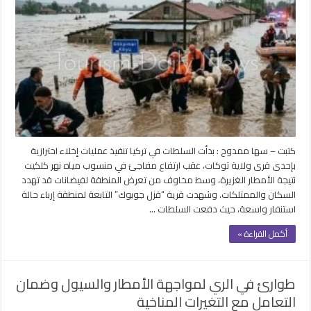
تهدد
قرى
تركيا
وإخلاء
احترازي
بعد
ارتفاع
مفاجئ
لمنسوب
نهر
كلكيت
كتبت – سها ممدوح : بدأت السلطات في تركيا تنفيذ عمليات إخلاء احترازية
مغلقة
بإحدى قرى ولاية توكات، عقب ارتفاع مفاجئ في منسوب مياه نهر كلكيت
نتيجة الأمطار الغزيرة، وسط مخاوف من تعرض المنطقة لفيضانات قد تهدد
السكان والممتلكات. وشهدت قرية “قزل جوبوك” التابعة لمنطقة إرباء حالة
استنفار واسعة، حيث دفعت السلطات …
أكمل القراءة »
طوارئ في الري لمواجهة الأمطار والسيول وضمان
التعامل مع التغيرات المناخية