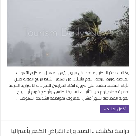
تحذر
من
استمرار
الرياح
القوية
خلال
الأيام
المقبلة
على
مصر
مغلقة
وكالات : حذر الدكتور محمد علي فهيم، رئيس المعمل المركزي للتغيرات
المناخية بوزارة الزراعة، اليوم الثلاثاء، من استمرار نشاط الرياح القوية خلال
الأيام المقبلة، مشددًا على ضرورة اتخاذ المزارعين للإجراءات الاحترازية اللازمة
لحماية محاصيلهم من التأثيرات السلبية للطقس. وأوضح فهيم أن الرياح
القوية المصاحبة لشهر أمشير، المعروف بعواصفه الشديدة، تستوجب …
أكمل القراءة »
دراسة تكشف .. الصيد وراء انقراض الكنغر بأستراليا