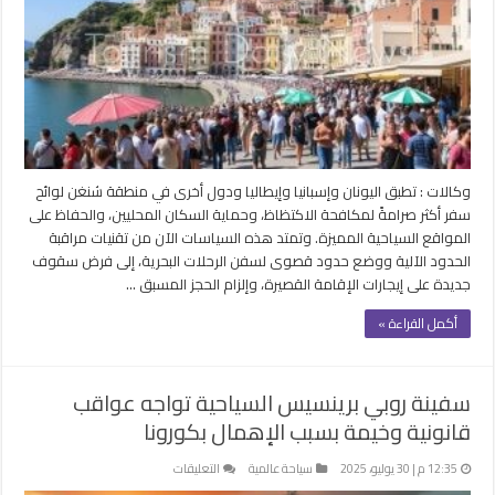
سفر
صارمة
لمكافحة
الإفراط
والحفاظ
على
المواقع
السياحية
وكالات : تطبق اليونان وإسبانيا وإيطاليا ودول أخرى في منطقة شنغن لوائح
مغلقة
سفر أكثر صرامةً لمكافحة الاكتظاظ، وحماية السكان المحليين، والحفاظ على
المواقع السياحية المميزة. وتمتد هذه السياسات الآن من تقنيات مراقبة
الحدود الآلية ووضع حدود قصوى لسفن الرحلات البحرية، إلى فرض سقوف
جديدة على إيجارات الإقامة القصيرة، وإلزام الحجز المسبق …
أكمل القراءة »
سفينة روبي برينسيس السياحية تواجه عواقب
قانونية وخيمة بسبب الإهمال بكورونا
على
12:35 م | 30 يوليو، 2025
سياحة عالمية
التعليقات
سفينة