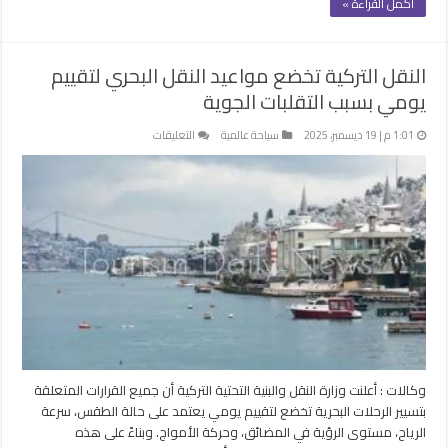
أكمل القراءة »
النقل التركية تخضع مواعيد النقل البحري لتقييم
يومي بسبب التقلبات الجوية
على
1:01 م | 19 ديسمبر، 2025
سياحة عالمية
التعليقات
النقل
التركية
تخضع
مواعيد
النقل
البحري
لتقييم
يومي
بسبب
التقلبات
الجوية
مغلقة
وكالات : أعلنت وزارة النقل والبنية التحتية التركية أن جميع القرارات المتعلقة
بتسيير الرحلات البحرية تخضع لتقييم يومي يعتمد على حالة الطقس، سرعة
الرياح، مستوى الرؤية في المضائق، وحركة الأمواج. وبناءً على هذه