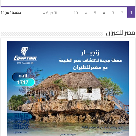
1
2
3
4
5
»
10
...
الأخيرة »
صفحة 1 من 14
مصر للطيران