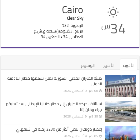
Cairo
Clear Sky
34
س
الرطوبة: 32%
الرياح: 3كيلومتر/ساعة غ.ش.غ
العظمى 34 • الصغرى 34
الأخيرة
الأشهر
الوسوم
هيئة الطيران المدني السورية تعلن تسلمها مطار اللاذقية
الدولي
6:00 م | 9 أغسطس، 2026
استئناف حركة الطيران إلى مطار كاتانيا الإيطالي بعد تعليقها
جراء بركان إتنا
5:35 م | 9 أغسطس، 2026
إعصار دولفين يلغي أكثر من 2230 رحلة في شنغهاي
5:05 م | 9 أغسطس، 2026