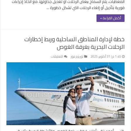
المعطيات، يتم السماح ببعض الرحلات أو تعديل جداولها، مع اتخاذ إجراءات
فورية بتأجيل أو إلغاء الرحلات التي تشكل خطورة …
أكمل القراءة »
خطة لإدارة المناطق الساحلية وربط إخطارات
الرحلات البحرية بغرفة الغوص
على
1:45 م | 31 أكتوبر، 2025
توريزم نيوز
التعليقات
خطة
لإدارة
المناطق
الساحلية
وربط
إخطارات
الرحلات
البحرية
بغرفة
الغوص
مغلقة
كتب – أحمد رزق : أعلنت غرفة سياحة الغوص والأنشطة البحرية برئاسة