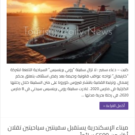
روبي
برينسيس
السياحية
تواجه
عواقب
قانونية
وخيمة
بسبب
الإهمال
بكورونا
مغلقة
كتبت – دعاء سمير : لا تزال سفينة “روبي برينسيس” السياحية التابعة لشركة
“كارنيفال” تواجه عواقب قانونية وخيمة بعد رفض استئناف يتعلق بحكم
إهمال. وترتبط القضية بانتشار فيروس كورونا على متن السفينة خلال رحلتها
الكارثية في مارس 2020. غادرت سفينة روبي برينسيس سيدني في 8 مارس
2020، في رحلة بحرية مدتها …
أكمل القراءة »
ميناء الإسكندرية يستقبل سفينتين سياحيتين تقلان