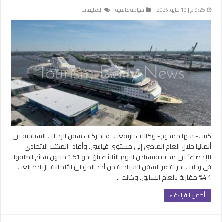
على
9:25 م | 19 مايو، 2026
سياحة عالمية
التعليقات
ألمانيا
تسجل
1.51
مليون
مسافر
عبر
الرحلات
البحرية
خلال
2025
مغلقة
كتبت- سها ممدوح- وكالات: ارتفعت أعداد ركاب سفن الرحلات السياحية في
ألمانيا خلال العام الماضي إلى مستوى قياسي. وأفاد “المكتب الاتحادي
للإحصاء” في مدينة فيسبادن اليوم الثلاثاء بأن نحو 1.51 مليون سائح انطلقوا
في رحلات بحرية عبر السفن السياحية من أحد الموانئ الألمانية، بزيادة بلغت
4.1% مقارنة بالعام السابق. وكانت …
أكمل القراءة »