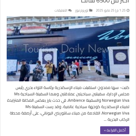
أكثر من 6500 سائحاً
على
1:25 م | 25 مايو، 2025
توريزم نيوز
التعليقات
ميناء
الإسكندرية
يستقبل
سفينتين
سياحيتين
تقلان
أكثر
من
6500
سائحاً
مغلقة
كتبت- سها ممدوح: استقبلت ميناء الإسكندرية برئاسة اللواء بحري رئيس
مجلس الإدارة، سفينتين سياحيتين عملاقتين وهما السفينة السياحية Ms
Norwegian Viva والسفينة Ambience، في حدث بارز يعكس المكانة المتزايدة
لميناء الإسكندرية كوجهة سياحية عالمية. وقد رست السفينة Ms
Norwegian Viva، القادمة من ميناء سانتوريني اليوناني، على أرصفة محطة
الركاب البحرية …
أكمل القراءة »