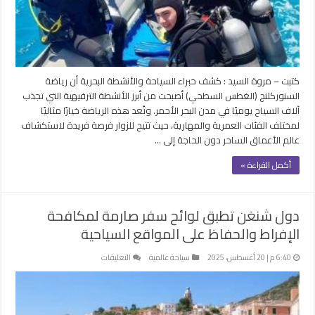
وخيار
مفضل
للسياح
مغلقة
كتبت – مروة السيد : كشف خبراء السياحة والأنشطة البحرية أن رياضة
السنوركلنج (الغطس السطحي) أصبحت من أبرز الأنشطة الترفيهية التي تجذب
آلاف السياح يوميًا في مدن البحر الأحمر. وتُعد هذه الرياضة خيارًا مثاليًا
لمختلف الفئات العمرية والمهارية، حيث تتيح للزوار فرصة فريدة لاستكشاف
عالم الأعماق الساحر دون الحاجة إلى …
أكمل القراءة »
دول شنغن تطبق لوائح سفر صارمة لمكافحة
الإفراط والحفاظ على المواقع السياحية
على
6:40 م | 20 أغسطس، 2025
سياحة عالمية
التعليقات
دول
شنغن
تطبق
لوائح