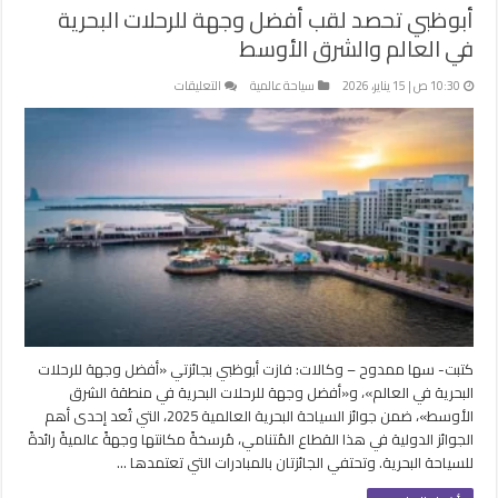
أبوظبي تحصد لقب أفضل وجهة للرحلات البحرية
في العالم والشرق الأوسط
على
10:30 ص | 15 يناير، 2026
سياحة عالمية
التعليقات
أبوظبي
تحصد
لقب
أفضل
وجهة
للرحلات
البحرية
في
العالم
والشرق
الأوسط
مغلقة
كتبت- سها ممدوح – وكالات: فازت أبوظبي بجائزتي «أفضل وجهة للرحلات
البحرية في العالم»، و«أفضل وجهة للرحلات البحرية في منطقة الشرق
الأوسط»، ضمن جوائز السياحة البحرية العالمية 2025، التي تُعد إحدى أهم
الجوائز الدولية في هذا القطاع المُتنامي، مُرسخةً مكانتها وجهةً عالميةً رائدةً
للسياحة البحرية. وتحتفي الجائزتان بالمبادرات التي تعتمدها …