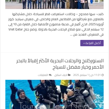
كروز
أوروبا
2025
كتبت- سها ممدوح – وكالات: استعرضت قطر للسياحة، خلال مشاركتها
مغلقة
بالتعاون مع شركائها من القطاعين العام والخاص، في معرض سيتريد كروز
أوروبا 2025، الذي أقيم في مدينة هامبورغ الألمانية خلال الفترة من 10 إلى
12 سبتمبر الحالي، نمو قطاع الرحلات البحرية بالدولة. وضم جناح Visit Qatar
في المعرض، العديد من …
أكمل القراءة »
السنوركلنج والرحلات البحرية الأكثر إقبالاً بالبحر
الأحمر وخيار مفضل للسياح
على
11:01 ص | 1 سبتمبر، 2025
لايف استايل
التعليقات
السنوركلنج
والرحلات
البحرية
الأكثر
إقبالاً
بالبحر
الأحمر