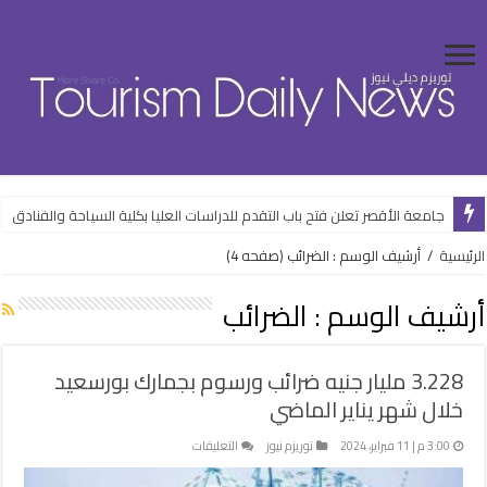
ضبط المتهم بالنصب على راغبي السفر للخارج بالقاهرة
جامعة الأقصر تعلن فتح باب التقدم للدراسات العليا بكلية السياحة والفنادق
الرئيسية
/
أرشيف الوسم : الضرائب
(صفحه 4)
أرشيف الوسم :
الضرائب
3.228 مليار جنيه ضرائب ورسوم بجمارك بورسعيد
خلال شهر يناير الماضي
على
3:00 م | 11 فبراير، 2024
توريزم نيوز
التعليقات
3.228