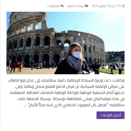
على
3:15 م | 10 فبراير، 2024
سياحة عالمية
التعليقات
وزيرة
السياحة
الإيطالية
تدعو
إلى
عدم
رفع
الضرائب
على
مرافئ
الإقامة
مغلقة
وكالات: دعت وزيرة السياحة الإيطالية دانييلا سانتانكيه، إلى عدم رفع الضرائب
على مرافئ الإقامة السياحية، بل فرض الدفع للتمتع بجمال إيطاليا. وفي
حديثها أمام الجمعية الوطنية للوكالة الوطنية للصناعات الغذائية، المنعقدة
في بلدة مونتيكاتيني تيرمي (مقاطعة توسكانا ـ وسط)، الجمعة، قالت
سانتانكيه: “لنجعل كل الموروث الحضاري الذي لدينا مدرّاً للأرباح”. …
أكمل القراءة »