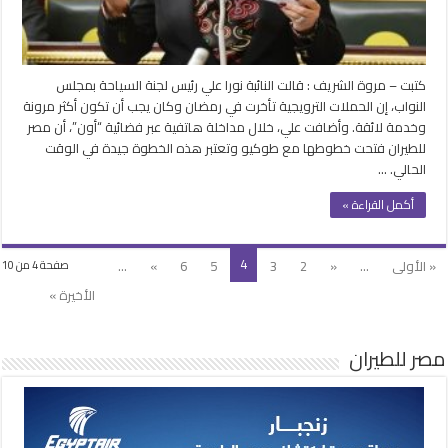
وكان
يجب
أن
تكون
كتبت – مروة الشريف : قالت النائبة نورا علي رئيس لجنة السياحة بمجلس
أكثر
النواب، إن الحملات الترويجية تأخرت في رمضان وكان يجب أن تكون أكثر مرونة
مرونة
وخدمة لائقة. وأضافت علي، خلال مداخلة هاتفية عبر فضائية “أون”، أن مصر
مغلقة
للطيران فتحت خطوطها مع طوكيو وتعتبر هذه الخطوة جيدة في الوقت
الحالي. …
أكمل القراءة »
4
« الأولى
...
«
2
3
5
6
»
...
صفحة 4 من 10
الأخيرة »
مصر للطيران