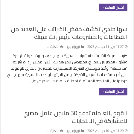
أكمل القراءة »
سها جندي تكشف خفض الضرائب على العديد من
القطاعات والمشروعات لرئيس نت سينك
على
11:27 ص | 11 ديسمبر، 2023
توريزم نيوز
التعليقات
سها
كتبت – مروة الشريف : استقبلت السفيرة سها جندي، وزيرة الدولة للهجرة
جندي
وشئون المصريين بالخارج، المهندس تامر هدايت، رئيس مجلس إدراة شركة
تكشف
“نت سينك”، وأحد مؤسسي الشركة الاستثمارية للمصريين بالخارج، للوقوف
خفض
على آخر مستجدات تأسيس الشركة. ومن ناحيتها، أوضحت السفيرة سها جندي
الضرائب
حرصها على المتابعة المستمرة لمختلف الملفات، والحرص على …
على
العديد
أكمل القراءة »
من
القطاعات
والمشروعات
القوي العاملة تدعو 30 مليون عامل مصري
لرئيس
للمشاركة في الانتخابات
نت
سينك
مغلقة
على
11:29 ص | 10 ديسمبر، 2023
توريزم نيوز
التعليقات