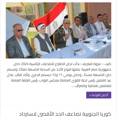
القوي
العاملة
تدعو
30
مليون
عامل
مصري
للمشاركة
في
الانتخابات
مغلقة
كتبت – مروة الشريف : بدأت لجان الاقتراع للانتخابات الرئاسية 2024 داخل
جمهورية مصر العربية عملها اليوم الأحد من الساعة التاسعة صباحًا، وتستمر
حتى التاسعة مساءً ، وخلال يومي 11 و12 ديسمبر الجاري. وأكد النائب عادل
عبد الفضيل رئيس لجنة القوي العاملة بمجلس النواب، رئيس النقابة العامة
للعاملين بالمالية والضرائب …
أكمل القراءة »
كوريا الجنوبية تضاعف الحد الأقصى لاسترداد