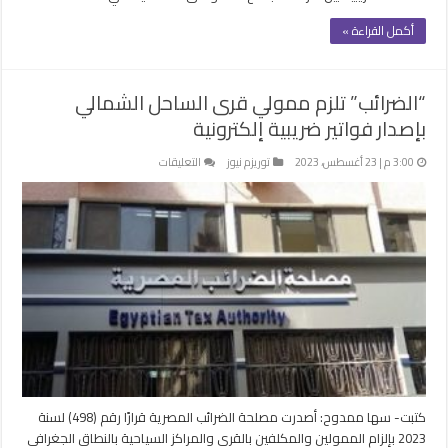
أكمل القراءة »
“الضرائب” تلزم ممولي قرى الساحل الشمالي
بإصدار فواتير ضريبية إلكترونية
على
3:00 م | 23 أغسطس، 2023
توريزم نيوز
التعليقات
“الضرائب”
تلزم
ممولي
قرى
الساحل
الشمالي
بإصدار
فواتير
ضريبية
إلكترونية
مغلقة
كتبت- سها ممدوح: أصدرت مصلحة الضرائب المصرية قرارًا رقم (498) لسنة
2023 بإلزام الممولين والمكلفين بالقرى والمراكز السياحية بالنطاق الجغرافي