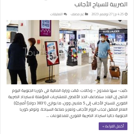
الضريبة للسياح الأجانب
على
4:25 م | 27 نوفمبر، 2023
غير مصنف
التعليقات
كوريا
الجنوبية
تضاعف
الحد
الأقصى
لاسترداد
الضريبة
للسياح
الأجانب
مغلقة
كتبت- سها ممدوح – وكالات: قالت وزارة المالية في كوريا الجنوبية اليوم
الاثنين إن البلاد ستضاعف الحد الأقصى للمشتريات المؤهلة لاسترداد الضريبة
الفوري للسياح الأجانب إلى 5 ملايين وون، ما يوازي (3831 دولارًا أميركيًا)
العام المقبل لجذب الزوار الأجانب وتعزيز صناعة السياحة. وتوفر كوريا
الجنوبية حاليا استرداد الضريبة الفوري للمدفوعات …
أكمل القراءة »