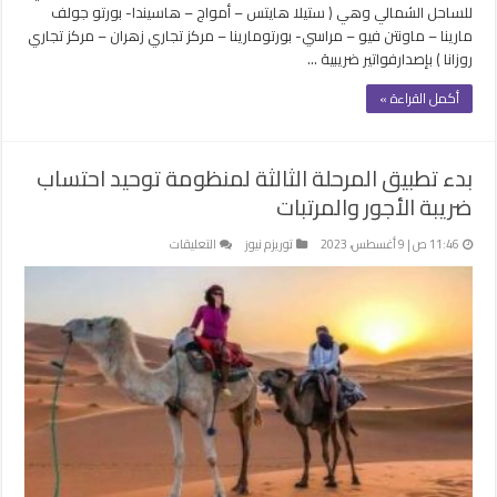
للساحل الشمالي وهي ( ستيلا هايتس – أمواج – هاسيندا- بورتو جولف
مارينا – ماونتن فيو – مراسي- بورتومارينا – مركز تجاري زهران – مركز تجاري
روزانا ) بإصدارفواتير ضريبية …
أكمل القراءة »
بدء تطبيق المرحلة الثالثة لمنظومة توحيد احتساب
ضريبة الأجور والمرتبات
على
11:46 ص | 9 أغسطس، 2023
توريزم نيوز
التعليقات
بدء
تطبيق
المرحلة
الثالثة
لمنظومة
توحيد
احتساب
ضريبة
الأجور
والمرتبات
مغلقة