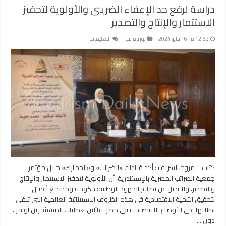
دراسة لرفع حد الإعفاء الضريبى والأولوية لتحفيز
الاستثمار والإنتاج والتصدير
على
12:52 م | 16 يناير، 2024
توريزم نيوز
التعليقات
دراسة
لرفع
حد
الإعفاء
الضريبى
والأولوية
لتحفيز
الاستثمار
والإنتاج
والتصدير
مغلقة
كتبت – مروة الشريف : أكد قيادات «الضرائب» و«الجمارك» خلال مؤتمر
جمعية الضرائب المصرية بالإسكندرية، أن الأولوية لتحفيز الاستثمار والإنتاج
والتصدير، ولا بديل عن تضافر الجهود الوطنية: حكومة ومجتمع أعمال
لتحقيق التنمية الاقتصادية فى هذه الظروف الاستثنائية العالمية التى تلقى
بظلالها على الأوضاع الاقتصادية فى مصر، قائلين: «طلبات المستثمرين أوامر..
دون …