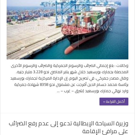
مليار
جنيه
ضرائب
ورسوم
بجمارك
بورسعيد
خلال
شهر
يناير
الماضي
مغلقة
وكالات : بلغ إجمالي الضرائب والرسوم الجمركية والضرائب والرسوم الأخرى
المحصلة بجمارك بورسعيد خلال شهر يناير الماضي نحو 3.228 مليار جنيه.
وقال مصدر جمركي، في تصريح اليوم، إن الإدارة المركزية لجمارك بورسعيد
برئاسة محمد حسام الدين أفرجت عن مشمول نحو 8358 شهادة جمركية
وارد نهائي جمارك بورسعيد (شرق – غرب – …
أكمل القراءة »
وزيرة السياحة الإيطالية تدعو إلى عدم رفع الضرائب
على مرافئ الإقامة