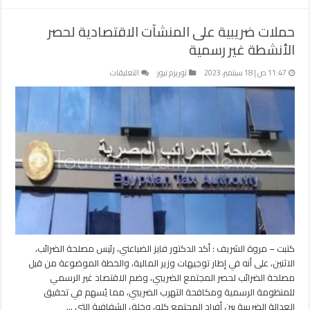
حملات ضريبية على المنشآت الاقتصادية لحصر
الأنشطة غير رسمية
على
11:47 ص | 18 سبتمبر، 2023
توريزم نيوز
التعليقات
حملات
ضريبية
على
المنشآت
الاقتصادية
لحصر
الأنشطة
غير
رسمية
مغلقة
كتبت – مروة الشريف : أكد الدكتور فايز الضباعني، رئيس مصلحة الضرائب،
الاثنين، على أنه في إطار توجيهات وزير المالية، والخطة الموضوعة من قبل
مصلحة الضرائب لحصر المجتمع الضريبي، وضم الاقتصاد غير الرسمي
للمنظومة الرسمية ومكافحة التهرب الضريبي، مما يُسهم في تحقيق
العدالة الضريبية بين أفراد المجتمع كله، وخلق الشفافية التي …