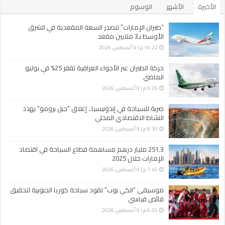
الأخيرة
الأشهر
الوسوم
“طيران الإمارات” تتصدر السعة المقعدية في الشرق
الأوسط بـ3 ملايين مقعد
10:22 م | 9 أغسطس، 2026
حركة الطيران عبر الأجواء العراقية تقفز 25% في يوليو
الماضي
9:25 م | 9 أغسطس، 2026
ضربة للسياحة في إندونيسيا.. إغلاق “جبل برومو” يهدد
النشاط الاقتصادي المحلي
8:30 م | 9 أغسطس، 2026
251.3 مليار درهم مساهمة قطاع السياحة في اقتصاد
الإمارات خلال 2025
7:45 م | 9 أغسطس، 2026
موسيقى “الكي بوب” تقود سياحة كوريا الجنوبية لتحقيق
فائض قياسي
6:55 م | 9 أغسطس، 2026