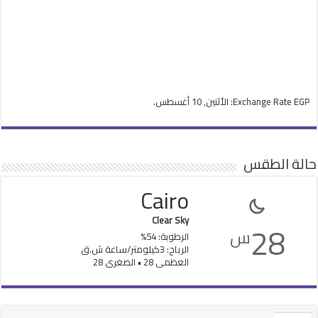
EGP
Exchange Rate
: الأثنين, 10 أغسطس.
حالة الطقس
Cairo
Clear Sky
28
س
الرطوبة: 54%
الرياح: 3كيلومتر/ساعة ش.ق
العظمى 28 • الصغرى 28