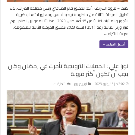
كتبت – مروة الشريف : أكد الدكتور فايز الضباعني رئيس مصلحة الضرائب، بدء
تطبيق المرحلة الثالثة من منظومة توحيد أسس ومعايير احتساب ضريبة
الأجور والمرتبات اعتبارًا من 15 أغسطس 2023 ، مطالبًا الممولين الصادر لهم
قرار وزير المالية رقم ( 251 ) لسنة 2023 بتطبيق المرحلة الثالثة للمنظومة،
سرعة الالتزام …
أكمل القراءة »
نورا علي : الحملات الترويجية تأخرت في رمضان وكان
يجب أن تكون أكثر مرونة
على
2:02 م | 13 يونيو، 2023
توريزم نيوز
التعليقات
نورا
علي
:
الحملات
الترويجية
تأخرت
في
رمضان