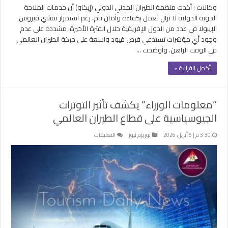
وكالات : أكدت منظمة الطيران المدني الدولي (إيكاو) أن خدمات الملاحة
الدولية
الجوية الدولية لا تزال تعمل بكفاءة وأمان تام، رغم استمرار تفشي فيروس
مغلقة
الإيبولا في عدد من الدول الإفريقية خلال الفترة الأخيرة، مشددة على عدم
وجود أي مؤشرات تستدعي فرض قيود واسعة على حركة الطيران العالمي
في الوقت الراهن. وأوضحت …
أكمل القراءة »
“معلومات الوزراء” يكشف تأثير التوترات
الجيوسياسية على قطاع الطيران العالمي
على
3:30 م | 6 أبريل، 2026
توريزم نيوز
التعليقات
“معلومات
الوزراء”
يكشف
تأثير
التوترات
الجيوسياسية
على
قطاع
الطيران