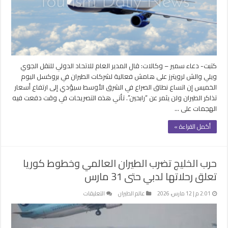
قطاع
الطيران
العالمي
في
مأزق
مغلقة
كتبت- دعاء سمير – وكالات: قال المدير العام للاتحاد الدولي للنقل الجوي
ويلي والش لرويترز على ​هامش فعالية لشركات الطيران في بروكسل اليوم
الخميس ‌إن اتساع نطاق الصراع في الشرق الأوسط سيؤدي إلى ارتفاع أسعار
تذاكر الطيران ولن يثمر عن “رابحين”. تأتي هذه التصريحات في وقت ​دفعت فيه
الهجمات على …
أكمل القراءة »
حرب الخليج تضرب الطيران العالمي وخطوط كوريا
تعلق رحلاتها لدبي حتى 31 مارس
على
2:01 م | 12 مارس، 2026
عالم الطيران
التعليقات
حرب
الخليج
تضرب