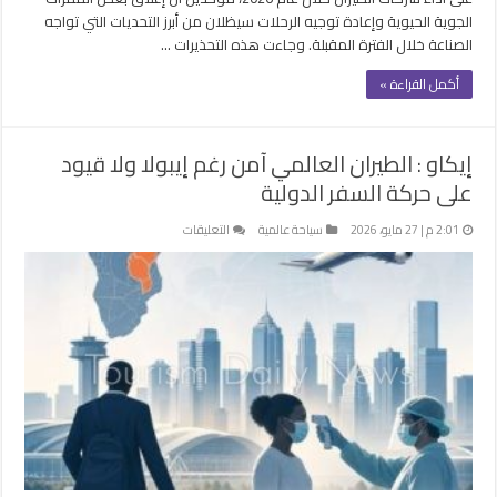
الجوية الحيوية وإعادة توجيه الرحلات سيظلان من أبرز التحديات التي تواجه
الصناعة خلال الفترة المقبلة. وجاءت هذه التحذيرات …
أكمل القراءة »
إيكاو : الطيران العالمي آمن رغم إيبولا ولا قيود
على حركة السفر الدولية
على
2:01 م | 27 مايو، 2026
سياحة عالمية
التعليقات
إيكاو
:
الطيران
العالمي
آمن
رغم
إيبولا
ولا
قيود
على
حركة
السفر