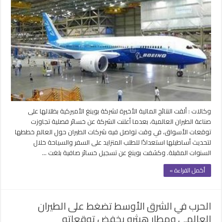
وكالات : ألقت النتائج المالية الأخيرة لشركة بوينغ الأميركية بظلالها على
صناعة الطيران العالمية، بعدما أعلنت الشركة عن خسائر فصلية تجاوزت
توقعات الأسواق، في وقت تواصل فيه شركات الطيران حول العالم خططها
لتحديث أساطيلها استعدادًا للطلب المتزايد على السفر والسياحة خلال
السنوات المقبلة. وكشفت بوينغ عن تسجيل خسائر صافية بلغت …
أكمل القراءة »
الحرب في الشرق الأوسط تضغط على الطيران
العالمي ومطار هيثرو يخفض توقعاته