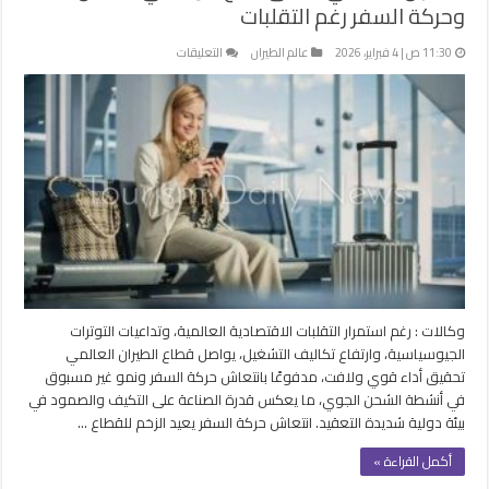
وحركة السفر رغم التقلبات
على
11:30 ص | 4 فبراير، 2026
عالم الطيران
التعليقات
الطيران
العالمي
يحقق
نتائج
قوية
في
الشحن
وحركة
السفر
رغم
التقلبات
مغلقة
وكالات : رغم استمرار التقلبات الاقتصادية العالمية، وتداعيات التوترات
الجيوسياسية، وارتفاع تكاليف التشغيل، يواصل قطاع الطيران العالمي
تحقيق أداء قوي ولافت، مدفوعًا بانتعاش حركة السفر ونمو غير مسبوق
في أنشطة الشحن الجوي، ما يعكس قدرة الصناعة على التكيف والصمود في
بيئة دولية شديدة التعقيد. انتعاش حركة السفر يعيد الزخم للقطاع …
أكمل القراءة »