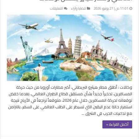
على
11:01 ص | 27 يونيو، 2026
قضايا وآراء
التعليقات
الحرب
في
الشرق
الأوسط
تضغط
على
الطيران
العالمي
ومطار
هيثرو
يخفض
توقعاته
وكالات : أطلق مطار هيثرو البريطاني، أكبر مطارات أوروبا من حيث حركة
مغلقة
المسافرين، تحذيراً جديداً بشأن مستقبل قطاع الطيران العالمي، بعدما خفض
توقعاته لحركة المسافرين خلال عام 2026، متوقعاً تراجعاً في الأرباح نتيجة
استمرار حالة عدم اليقين التي تسيطر على الطلب العالمي على السفر، بالتزامن
مع تداعيات الحرب في الشرق …
أكمل القراءة »