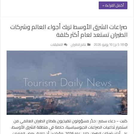
أكمل القراءة »
صراعات الشرق الأوسط تربك أجواء العالم وشركات
الطيران تستعد لعام أكثر كلفة
على
5:18 م | 10 يونيو، 2026
عالم الطيران
التعليقات
صراعات
الشرق
الأوسط
تربك
أجواء
العالم
وشركات
الطيران
تستعد
لعام
أكثر
كلفة
كتبت – دعاء سمير : حذّر مسؤولون تنفيذيون بقطاع الطيران العالمي من
مغلقة
استمرار تداعيات الصراعات الجيوسياسية، خاصة في منطقة الشرق الأوسط،
على أداء شركات الطيران خلال عام 2026، مؤكدين أن إغلاق بعض الممرات