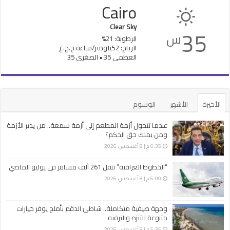
Cairo
Clear Sky
35
س
الرطوبة: 21%
الرياح: 2كيلومتر/ساعة ج.ج.غ
العظمى 35 • الصغرى 35
الأخيرة
الأشهر
الوسوم
عندما تتحول أزمة المطعم إلى أزمة سمعة.. من يدير الأزمة
ومن يملك حق الحكم؟
6:35 م | 8 أغسطس، 2026
“الخطوط العراقية” تنقل 261 ألف مسافر في يوليو الماضي
6:00 م | 8 أغسطس، 2026
وجهة صيفية متكاملة.. شاطئ الدقم بأملج يوفر خيارات
متنوعة للتنزه والترفيه
5:35 م | 8 أغسطس، 2026