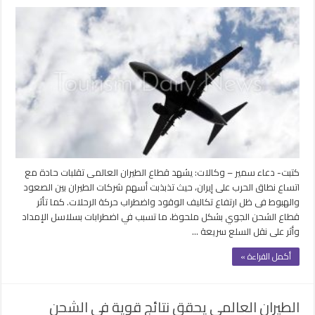
أزمة
الطيران
العالمي..
رحلات
أطول
وتكاليف
شحن
مضاعفة
بسبب
حرب
إيران
مغلقة
كتبت- دعاء سمير – وكالات: يشهد قطاع الطيران العالمى تقلبات حادة مع
اتساع نطاق الحرب على إيران، حيث تذبذبت أسهم شركات الطيران بين الصعود
والهبوط فى ظل ارتفاع تكاليف الوقود واضطراب حركة الرحلات. كما تأثر
قطاع الشحن الجوي بشكل ملحوظ، ما تسبب في اضطرابات بسلاسل الإمداد
وأثر على نقل السلع سريعة …
أكمل القراءة »
الطيران العالمي يحقق نتائج قوية في الشحن