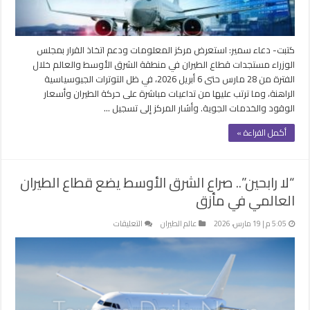
العالمي
مغلقة
كتبت- دعاء سمير: استعرض مركز المعلومات ودعم اتخاذ القرار بمجلس
الوزراء مستجدات قطاع الطيران في منطقة الشرق الأوسط والعالم خلال
الفترة من 28 مارس حتى 6 أبريل 2026، في ظل التوترات الجيوسياسية
الراهنة، وما ترتب عليها من تداعيات مباشرة على حركة الطيران وأسعار
الوقود والخدمات الجوية. وأشار المركز إلى تسجيل …
أكمل القراءة »
“لا رابحين”.. صراع الشرق الأوسط يضع قطاع الطيران
العالمي في مأزق
على
5:05 م | 19 مارس، 2026
عالم الطيران
التعليقات
“لا
رابحين”..
صراع
الشرق
الأوسط
يضع