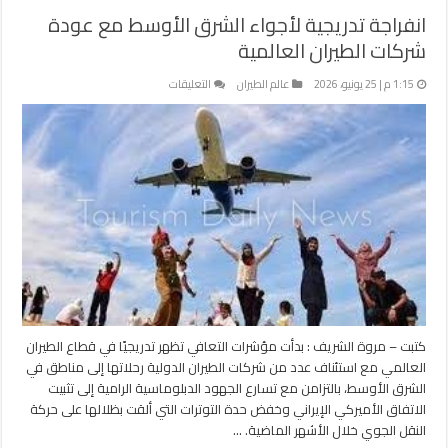
انفراجة تدريجية لأجواء الشرق الأوسط مع عودة
شركات الطيران العالمية
على
1:15 م | 25 يونيو، 2026
عالم الطيران
التعليقات
انفراجة
تدريجية
لأجواء
الشرق
الأوسط
مع
عودة
شركات
الطيران
العالمية
مغلقة
كتبت – مروة الشريف : بدأت مؤشرات التعافي تظهر تدريجيًا في قطاع الطيران
العالمي مع استئناف عدد من شركات الطيران الدولية رحلاتها إلى مناطق في
الشرق الأوسط، بالتزامن مع تسارع الجهود الدبلوماسية الرامية إلى تثبيت
الاتفاق الأميركي الإيراني وخفض حدة التوترات التي ألقت بظلالها على حركة
النقل الجوي خلال الأشهر الماضية. …