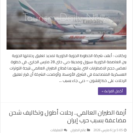
الطيران
العالمي
وخطوط
كوريا
تعلق
رحلاتها
لدبي
حتى
31
وكالات : أعلنت شركة الخطوط الجوية الكورية تمديد تعليق رحلاتها الجوية
مارس
بين العاصمة الكورية سيول ومدينة دبي حتى 28 مارس الجاري، في خطوة
مغلقة
تعكس حجم الاضطرابات التي يشهدها قطاع الطيران العالمي نتيجة التوترات
العسكرية المتصاعدة في الشرق الأوسط. وأوضحت الشركة أن قرار تعليق
الرحلات على خط إنتشون – دبي جاء بسبب …
أكمل القراءة »
أزمة الطيران العالمي.. رحلات أطول وتكاليف شحن
مضاعفة بسبب حرب إيران
على
5:05 م | 6 مارس، 2026
عالم الطيران
التعليقات