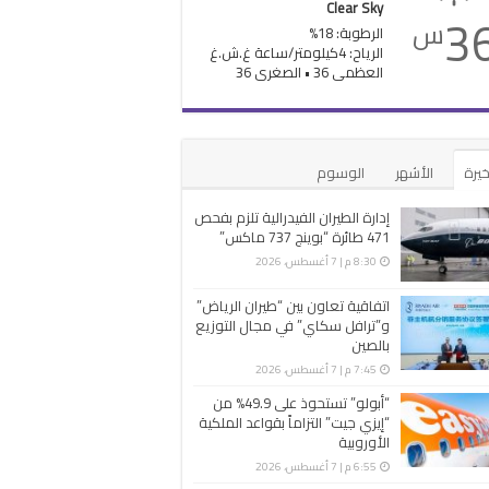
Clear Sky
3
س
الرطوبة: 18%
الرياح: 4كيلومتر/ساعة غ.ش.غ
العظمى 36 • الصغرى 36
خيرة
الأشهر
الوسوم
إدارة الطيران الفيدرالية تلزم بفحص
471 طائرة “بوينج 737 ماكس”
8:30 م | 7 أغسطس، 2026
اتفاقية تعاون بين “طيران الرياض”
و”ترافل سكاي” في مجال التوزيع
بالصين
7:45 م | 7 أغسطس، 2026
“أبولو” تستحوذ على 49.9% من
“إيزي جيت” التزاماً بقواعد الملكية
الأوروبية
6:55 م | 7 أغسطس، 2026