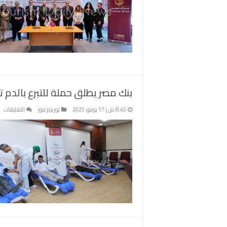
ال
يو
بر
لت
ال
ال
مغ
بنك مصر يطلق حملة للتبرع بالدم ت
عل
8:45 ص | 17 يونيو، 2025
توريزم نيوز
التعليقات
بن
مص
يط
حم
للت
با
تح
شع
مب
ال
..