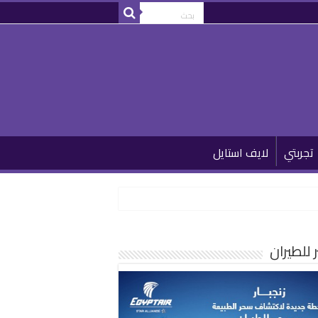
تجربتي
لايف استايل
للطيران