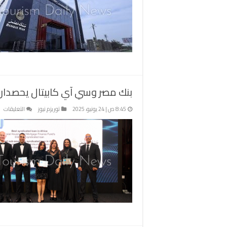
وظ
شاغ
من
دف
022
وحت
024
مغل
بنك مصر وسي آي كابيتال يحصدان 21 جائزة من مؤسسة ايميا فاينانس الدو
عل
8:45 ص | 24 يونيو، 2025
توريزم نيوز
التعليقات
بن
مص
و
آي
كا
يح
21
جا
م
م
اي