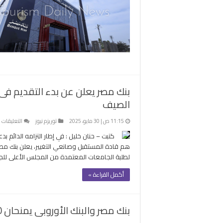
وبن
مصر
لتق
الم
الم
دون
فوا
مغل
بنك مصر يعلن عن بدء التقديم فى 
الصيف
ع
11:15 ص | 30 مايو، 2025
توريزم نيوز
التعليقات
ب
كتبت – حنان خليل : في إطار التزامه الدائم ب
م
ي
لطلبة الجامعات المعتمدة من المجلس الأعلى للجامع
ع
ب
أكمل القراءة »
ا
ف
ب
بنك مصر والبنك الأوروبى يمنحان 80 مليون دولار تمويلاً لصالح أورنج مصر
ر
ل