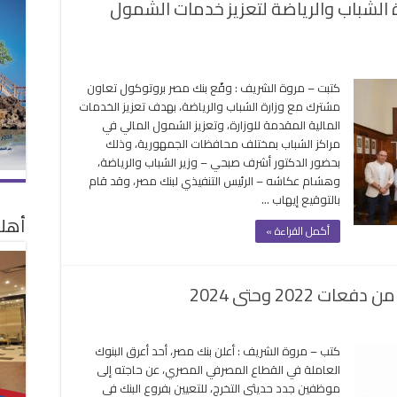
 الشباب والرياضة لتعزيز خدمات الشمول
لى
نك
كتبت – مروة الشريف : وقّع بنك مصر بروتوكول تعاون
صر
مشترك مع وزارة الشباب والرياضة، بهدف تعزيز الخدمات
وقع
المالية المقدمة للوزارة، وتعزيز الشمول المالي في
روتوكول
مراكز الشباب بمختلف محافظات الجمهورية، وذلك
ع
بحضور الدكتور أشرف صبحي – وزير الشباب والرياضة،
زارة
وهشام عكاشه – الرئيس التنفيذي لبنك مصر، وقد قام
لشباب
بالتوقيع إيهاب …
الرياضة
أهلا
تعزيز
أكمل القراءة »
دمات
لشمول
لمالي
202 وحتى 2024
غلقة
كتب – مروة الشريف : أعلن بنك مصر، أحد أعرق البنوك
العاملة في القطاع المصرفي المصري، عن حاجته إلى
ن
موظفين جدد حديثي التخرج، للتعيين بفروع البنك في