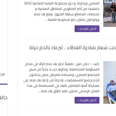
المصري وركيزته، و دور مجموعة التنمية الصناعية (IDG)
صناعية
باعتبارها من أكبر المطورين للمناطق الصناعية و
قعان
مجمعات المصانع سابقة التجهيز ، وقع بنك مصر
وتوكول
بروتوكول تعاون مع مجموعة التنمية …
مويل
مشروعات
أكمل القراءة »
صغيرة
لقة
حت شعار مبادرة العطاء .. تبرعك بالدم حياة
ى
ك
كتبت – حنان خليل : تفعيلاً لدور بنك مصر الرائد في مجال
ر
المسئولية المجتمعية، ولكونه جزء لا يتجزأ من نسيج
لق
المجتمع المصري، ومساندة للمرضى ممن يحتاجون
EGP
لة
للدم بجميع المستشفيات، وحرصاً من إدارة بنك مصر على
برع
مشاركة أسرة العاملين بالبنك في المساهمة في هذا
لدم
العمل الإنساني الجليل، فقد اطلق بنك مصر …
ت
حال
ار
أكمل القراءة »
ادرة
عطاء