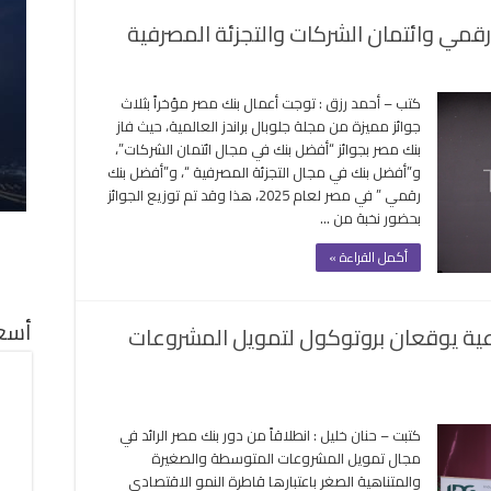
ينانس
 رقمي وائتمان الشركات والتجزئة المصرفية
دولية
لقة
ى
وبال
كتب – أحمد رزق : توجت أعمال بنك مصر مؤخراً بثلاث
اندز
جوائز مميزة من مجلة جلوبال براندز العالمية، حيث فاز
بنك مصر بجوائز “أفضل بنك في مجال ائتمان الشركات”،
ك
و”أفضل بنك في مجال التجزئة المصرفية “، و”أفضل بنك
ر
رقمي ” في مصر لعام 2025، هذا وقد تم توزيع الجوائز
ضل
بحضور نخبة من …
ك
مي
أكمل القراءة »
ئتمان
شركات
لتجزئة
أسعا
عية يوقعان بروتوكول لتمويل المشروعات
مصرفية
لقة
ى
ك
كتبت – حنان خليل : انطلاقاً من دور بنك مصر الرائد في
ر
مجال تمويل المشروعات المتوسطة والصغيرة
جموعة
والمتناهية الصغر باعتبارها قاطرة النمو الاقتصادي
تنمية