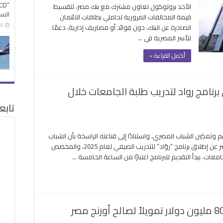
الأحد بروتوكول تعاون مشترك مع بنك مصر، لتقسيط
ك
السي
قيمة المخالفات المرورية لحاملي بطاقات الائتمان
6:00 م |
الصادرة عن البنك، دون فوائد أو مصاريف إدارية، دعمًا
سيط
للأسر المصرية في …
خالفات
رورية
أكمل القراءة »
ئد
قة
برنامج رواد لتدريب طلبة الجامعات خلال
تابع
لى
نك
دعم وتمكين الشباب المصري، واستنادًا إلى قناعته الراسخة بأن الشباب
صر
هم قادة المستقبل وصانعي التغيير، يعلن بنك مصر عن إطلاق برنامج “روّاد” للتدريب الصيفي لعام 2025، والمخصص
علن
ات. يبدأ التقديم للبرنامج اعتبارًا من الساعة الخامسة …
ن
دء
لتقديم
ى
رنامج
واد
تدريب