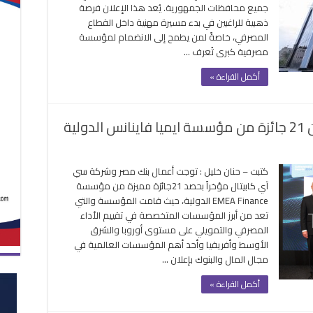
جميع محافظات الجمهورية. يُعد هذا الإعلان فرصة
ائف
ذهبية للراغبين في بدء مسيرة مهنية داخل القطاع
رة
المصرفي، خاصةً لمن يطمح إلى الانضمام لمؤسسة
مصرفية كبرى تُعرف …
عات
2
أكمل القراءة »
ى
2
قة
لية
ى
ك
كتبت – حنان خليل : توجت أعمال بنك مصر وشركة سي
ر
آي كابيتال مؤخراً بحصد 21جائزة مميزة من مؤسسة
سي
EMEA Finance الدولية، حيث قامت المؤسسة والتي
تعد من أبرز المؤسسات المتخصصة في تقييم الأداء
بيتال
المصرفي والتمويلي على مستوى أوروبا والشرق
صدان
الأوسط وأفريقيا وأحد أهم المؤسسات العالمية في
مجال المال والبنوك بإعلان …
ئزة
ن
أكمل القراءة »
ؤسسة
ميا