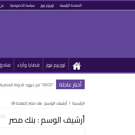
الصفحة الرئيسية
توريزم نيوز
سياسة الخصوصية
عن 
توريزم نيوز
قضايا وآراء
فنادق
أخبار عاجلة
“OECD” تبرز جهود الدولة المصرية في تطوير القطاع السياحي وتحويله رقمياً
الرئيسية
/
أرشيف الوسم : بنك مصر
(صفحه 8)
أرشيف الوسم :
بنك مصر