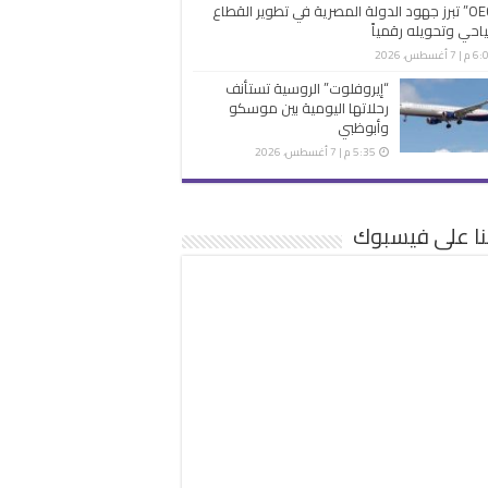
“OECD” تبرز جهود الدولة المصرية في تطوير القطاع
احي وتحويله رقمياً
 7 أغسطس، 2026
“إيروفلوت” الروسية تستأنف
رحلاتها اليومية بين موسكو
وأبوظبي
5:35 م | 7 أغسطس، 2026
نا على فيسبوك