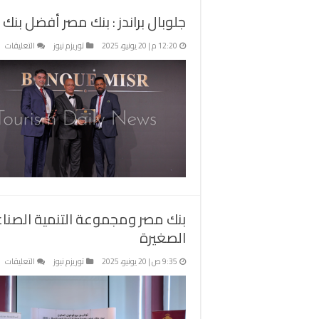
فا
جلوبال براندز : بنك مصر أفضل بنك
ال
مغ
عل
12:20 م | 20 يونيو، 2025
توريزم نيوز
التعليقات
جل
بر
:
بن
مص
أف
بن
رق
وا
ال
وا
بنك مصر ومجموعة التنمية الصنا
ال
مغ
الصغيرة
عل
9:35 ص | 20 يونيو، 2025
توريزم نيوز
التعليقات
بن
مص
وم
ال