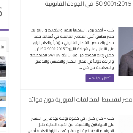
بنك مصر يحصل على شهادة الايزو ISO 9001:2015 في الجودة القانونية
رعك
6
لدم
اة
لقة
كتب – أحمد رزق : استمراراً للتميز والكفاءة والتزام بنك
مصر بتطبيق أعلى المعايير العالمية في أعماله، فقد
صل
حصل بنك مصر -القطاع القانوني مؤخراً وللعام الرابع
الأ
على التوالي على شهادة الأيزو”ISO 9001:2015″ في
دة
مجال إدارة الجودة من قبل شركة SWTUV المتخصصة
زو
والرائدة دولياً في مجال الاختبار والتفتيش والتدقيق
والمعتمدة من قبل …
9001:2
أكمل القراءة »
ودة
نونية
مخاطر
ك مصر لتقسيط المخالفات المرورية دون فوائد
قة
توكول
كتب – حنان خليل : في خطوة نوعية تهدف إلى التيسير
على المواطنين والتخفيف من الأعباء المالية خلال
ابة
المواسم الاجتماعية الهامة، وقّعت النيابة العامة أمس
امة