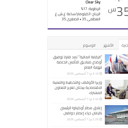
Clear Sky
3
س
الرطوبة: 17%
الرياح: 3كيلومتر/ساعة غ.ش.غ
العظمى 35 • الصغرى 35
خيرة
الأشهر
الوسوم
“الرقابة المالية” تمد فترة توفيق
أوضاع صناديق التأمين الخاصة
لنهاية العام
3:10 م | 7 أغسطس، 2026
وزيرا الأوقاف والتخطيط والتنمية
الاقتصادية يبحثان تعزيز التعاون
المشترك
2:45 م | 7 أغسطس، 2026
إغلاق مطار أوكيناوا الرئيسي
باليابان جراء إعصار دولفين
2:25 م | 7 أغسطس، 2026