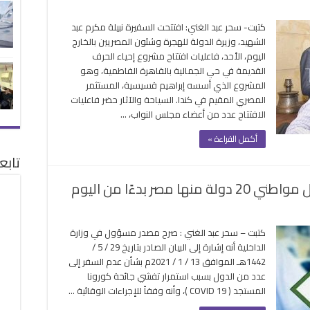
سه
كتبت- سحر عبد الغني: افتتحت السفيرة نبيلة مكرم عبد
ري
الشهيد، وزيرة الدولة للهجرة وشئون المصريين بالخارج
يم
اليوم، الأحد، فاعليات افتتاح مشروع إحياء الحرف
دا..
القديمة في حي الجمالية بالقاهرة الفاطمية، وهو
رم”
المشروع الذي أسسه إبراهيم قسيسية، المستثمر
ح
المصري المقيم في كندا. السياحة والآثار حضر فاعليات
وعًا
الافتتاح عدد من أعضاء مجلس النواب، …
ياء
رف
أكمل القراءة »
اثية
تابع
جمالية
لقة
صر بدءًا من اليوم
ى
سعودية
كتبت – سحر عبد الغني : صرح مصدر مسؤول في وزارة
در
الداخلية أنه إشارة إلى البيان الصادر بتاريخ 29 / 5 /
ارأً
1442هـ الموافق 13 / 1 / 2021م بشأن عدم السفر إلى
عليق
عدد من الدول بسبب استمرار تفشي جائحة كورونا
خول
المستجد ( COVID 19 )، وأنه وفقاً للإجراءات الوقائية …
واطني
2