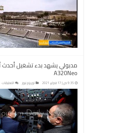
ت
ا
ا
و
ا
ب
ا
ا
ب
م
مدبولي يشهد بدء تشغيل أحدث أجهز
A320Neo
عل
9:35 ص | 17 فبراير، 2021
توريزم نيوز
التعليقات
مد
ي
بد
ت
أ
أج
ال
ال