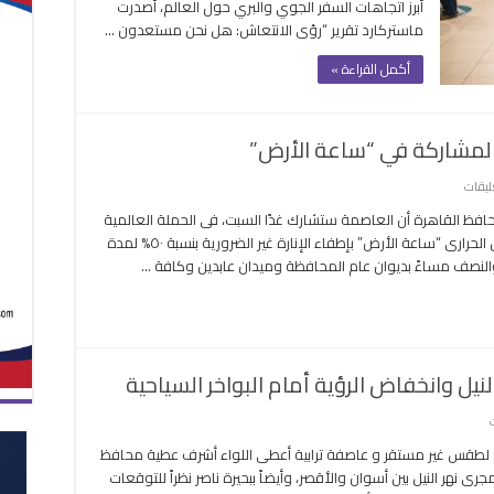
أبرز اتجاهات السفر الجوي والبري حول العالم، أصدرت
بعض
ماستركارد تقرير “رؤى الانتعاش: هل نحن مستعدون …
أسواق
الشرق
أكمل القراءة »
الأوسط
وأفريقيا
مغلقة
المشاركة في “ساعة الأرض”
على
ليقات
محافظ
محافظ القاهرة أن العاصمة ستشارك غدًا السبت، فى الحملة العالمية
القاهرة
لترشيد استهلاك الطاقة لمواجهة ظاهرة الاحتباس الحرارى “ساعة الأرض” بإطفاء الإنارة غير الضرورية بنسبة ٥٠% لمدة
يطالب
لنصف مساءً بديوان عام المحافظة وميدان عابدين وكافة …
الفنادق
بالمشاركة
في
“ساعة
الأرض”
يل وانخفاض الرؤية أمام البواخر السياحية
مغلقة
على
عاصفة
لطقس غير مستقر و عاصفة ترابية أعطى اللواء أشرف عطية محافظ
ترابية
 نهر النيل بين أسوان والأقصر، وأيضاً ببحيرة ناصر نظراً للتوقعات
توقف