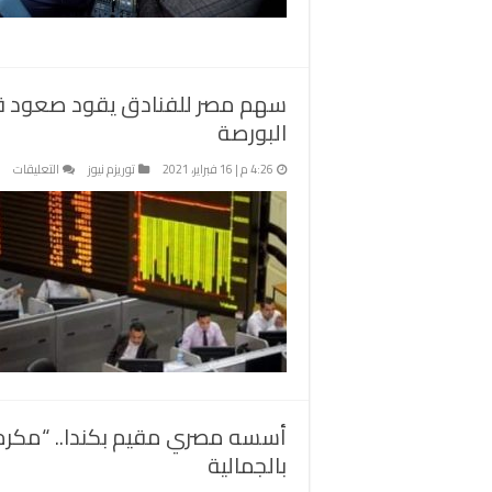
م
طر
ال
o
سهم مصر للفنادق يقود صعود قطا
م
البورصة
على
4:26 م | 16 فبراير، 2021
توريزم نيوز
التعليقات
سه
مص
للف
يقو
صع
قط
الس
وال
في
ختا
تدا
أسسه مصري مقيم بكندا.. “مكرم” ت
الب
مغ
بالجمالية