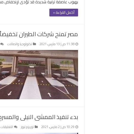
بهبوب عاصفة ترابية شديدة قد تؤدى لإنخفاض مست
أكمل القراءة »
مصر تمنح شركات الطيران تخفيضاً 75 % على رسوم الهبوط والإيواء بمطار برني
11:38 ص | 13 مارس، 2021
تكنولوجيا واتصالات
بدء تنفيذ الممشى النيلى والمسرح
ع
10:29 ص | 2 مارس، 2021
توريزم نيوز
التعليقات
ب