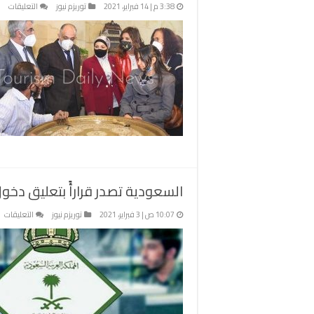
على
3:38 م | 14 فبراير، 2021
توريزم نيوز
التعليقات
أس
مص
مق
بكن
“مك
تفت
مشر
لإح
الح
التر
بال
مغ
السعودية تصدر قرارأً بتعليق دخول مواطني 20 دولة منها م
عل
10:07 ص | 3 فبراير، 2021
توريزم نيوز
التعليقات
ال
تص
قر
بت
د
م
0