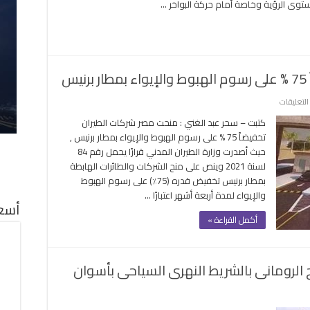
وى الرؤية وخاصة أمام حركة البواخر …
الملاحة
في
النيل
وانخفاض
الرؤية
س
أمام
البواخر
على
التعليقات
السياحية
مصر
مغلقة
كتبت – سحر عبد الغني : منحت مصر شركات الطيران
تمنح
تخفيضاً 75 % على رسوم الهبوط والإيواء بمطار برنيس ,
شركات
حيث أصدرت وزارة الطيران المدني قرارًا يحمل رقم 84
الطيران
لسنة 2021 وينص على منح الشركات والطائرات الهابطة
تخفيضاً
بمطار برنيس تخفيض قدره (75٪) على رسوم الهبوط
75
والإيواء لمدة أربعة أشهر اعتبارًا …
%
أسعا
على
أكمل القراءة »
رسوم
الهبوط
والإيواء
 الرومانى بالشريط النهرى السياحى بأسوان
بمطار
برنيس
لى
مغلقة
دء