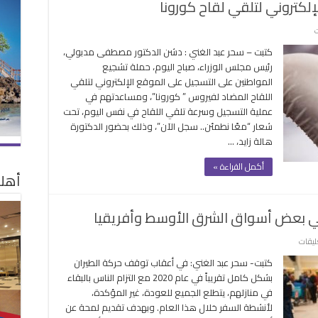
لكتروني لتلقي لقاح كورونا
على
ت
كاب
كتبت – سحر عبد الغني : دشن الدكتور مصطفى مدبولي،
ومج
رئيس مجلس الوزراء، صباح اليوم، حملة تشجيع
وتيشرت
المواطنين على التسجيل على الموقع الإلكتروني لتلقي
عند
اللقاح المضاد لفيروس ” كورونا”، ومساعدتهم في
التسجيل
عملية التسجيل وسرعة تلقي اللقاح في نفس اليوم، تحت
الإلكتروني
شعار “معًا نطمئن.. سجل الآن”، وذلك بحضور الدكتورة
لتلقي
هالة زايد، …
لقاح
كورونا
أكمل القراءة »
مغلقة
أهلا
 في بعض أسواق الشرق الأوسط وأفريقيا
على
ليقات
ماستركارد:
كتبت- سحر عبد الغني: في أعقاب توقف حركة الطيران
انتعاش
بشكل كامل تقريباً في عام 2020 مع التزام الناس بالبقاء
السفر
في منازلهم، يتطلع الجميع للعودة، غير المؤكدة،
البري
لأنشطة السفر خلال هذا العام. وبهدف تقديم لمحة عن
في