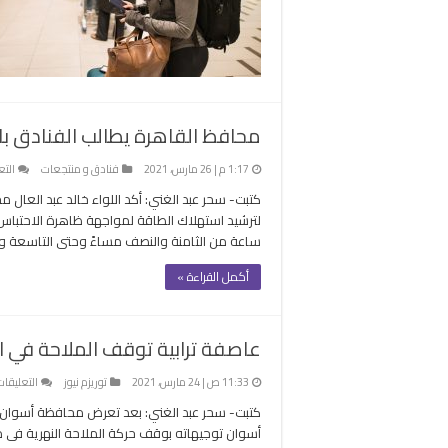
محافظ القاهرة يطالب الفنادق ب
1:17 م | 26 مارس، 2021
فنادق و منتجعات
التع
كتبت- سحر عبد الغني: أكد اللواء خالد عبد العال 
ساعة من الثامنة والنصف مساءً وحتى التاسعة وا
أكمل القراءة »
عاصفة ترابية توقف الملاحة في الن
11:33 ص | 24 مارس، 2021
توريزم نيوز
التعليقات
كتبت- سحر عبد الغني: بعد تعرض محافظة أسوان 
أسوان توجيهاته بوقف حركة الملاحة النهرية فى مجرى