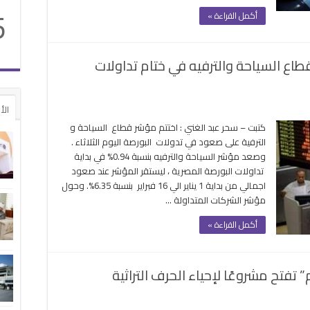
5
ن
أكمل القراءة »
از
ايرباص
A320Ne
ع السياحة والترفيه في ختام تداولات
غلقة
الأ
م
كتبت – سحر عبد الغني : اختتم مؤشر قطاع السياحة و
ر
الترفية على صعود في تدولات البورصة اليوم الثلاثاء .
نادق
وصعد مؤشر السياحة والترفيه بنسبة 0.94% في بداية
د
تداولات البورصة المصرية ، ليستقر المؤشر عند صعود
ود
اجمالي من بداية 1 يناير الي 16 فبراير بنسبة 6.35%. وحول
اع
مؤشر الشركات المتداولة …
ياحة
ترفيه
أكمل القراءة »
م
ولات
فتح مشروعًا لإحياء الحرف التراثية
ورصة
لقة