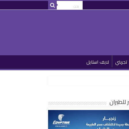
تجربتي
لايف استايل
للطيران