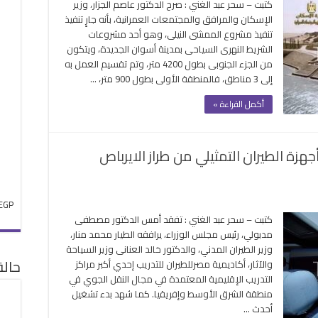
كتبت – سحر عبد الغني : صرح الدكتور عاصم الجزار، وزير
نفيذ
الإسكان والمرافق والمجتمعات العمرانية، بأنه جارٍ تنفيذ
لممشى
تنفيذ مشروع الممشى النيلى، وهو أحد مشروعات
لنيلى
الشريط النهرى السياحى بمدينة أسوان الجديدة، ويتكون
المسرح
من الجزء الجنوبى بطول 4200 متر، وتم تقسيم العمل به
لرومانى
إلى 3 مناطق، فالمنطقة الأولى بطول 900 متر، …
الشريط
لنهرى
أكمل القراءة »
لسياحى
أسوان
غلقة
ة الطيران التمثيلي من طراز الايرباص
ى
EGP
بولي
كتبت – سحر عبد الغني : تفقد أمس الدكتور مصطفى
شهد
مدبولي، رئيس مجلس الوزراء، يرافقه الطيار محمد منار،
ء
وزير الطيران المدني، والدكتور خالد العنانى وزير السياحة
شغيل
حال
والآثار، أكاديمية مصرللطيران للتدريب إحدي أكبر مراكز
حدث
التدريب الإقليمية المعتمدة في مجال النقل الجوي في
هزة
منطقة الشرق الأوسط وإفريقيا. كما شهد بدء تشغيل
طيران
أحدث …
تمثيلي