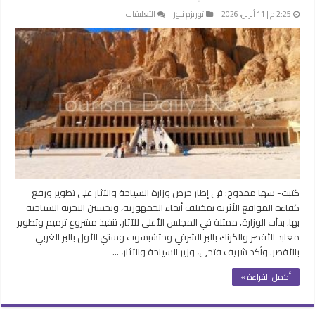
على
2:25 م | 11 أبريل، 2026
توريزم نيوز
التعليقات
بدء
مشروعات
ترميم
وتطوير
معابد
الأقصر
والكرنك
وحتشبسوت
وستي
الأول
مغلقة
كتبت- سها ممدوح: في إطار حرص وزارة السياحة والآثار على تطوير ورفع
كفاءة المواقع الأثرية بمختلف أنحاء الجمهورية، وتحسين التجربة السياحية
بها، بدأت الوزارة، ممثلة في المجلس الأعلى للآثار، تنفيذ مشروع ترميم وتطوير
معابد الأقصر والكرنك بالبر الشرقي وحتشبسوت وستي الأول بالبر الغربي
بالأقصر. وأكد شريف فتحي، وزير السياحة والآثار، …
أكمل القراءة »