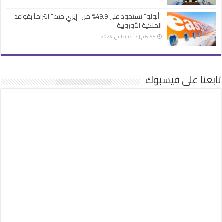
“أبولو” تستحوذ على 49.9% من “إيزي جيت” التزاماً بقواعد
الملكية الأوروبية
6:55 م | 7 أغسطس، 2026
تابعنا على فيسبوك