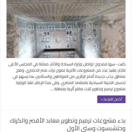
وتطوير
3
مقابر
أثرية
بجبانة
الخوخة
بالبر
الغربي
في
الأقصر
مغلقة
كتبت- سها ممدوح: تواصل وزارة السياحة والآثار، ممثلة في المجلس الأعلى
للآثار، تنفيذ عدد من المشروعات الأثرية لصون تراث مصر الحضاري، وفتح
مناطق جذب جديدة أمام الزائرين من المواطنين والسائحين، بما يسهم في
تحسين التجربة السياحية بالمقصد المصري. وفي هذا الإطار، تنفذ الوزارة
مشروع ترميم وتطوير ثلاث مقابر أثرية بمنطقة …
أكمل القراءة »
بدء مشروعات ترميم وتطوير معابد الأقصر والكرنك
وحتشبسوت وستي الأول