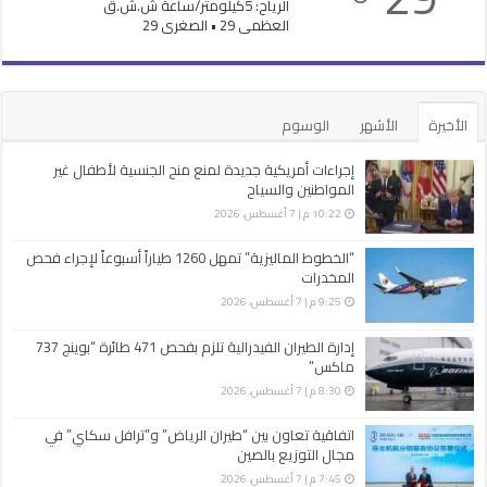
الرياح: 5كيلومتر/ساعة ش.ش.ق‎
العظمى 29 • الصغرى 29
الأخيرة
الأشهر
الوسوم
إجراءات أمريكية جديدة لمنع منح الجنسية لأطفال غير
المواطنين والسياح
10:22 م | 7 أغسطس، 2026
“الخطوط الماليزية” تمهل 1260 طياراً أسبوعاً لإجراء فحص
المخدرات
9:25 م | 7 أغسطس، 2026
إدارة الطيران الفيدرالية تلزم بفحص 471 طائرة “بوينج 737
ماكس”
8:30 م | 7 أغسطس، 2026
اتفاقية تعاون بين “طيران الرياض” و”ترافل سكاي” في
مجال التوزيع بالصين
7:45 م | 7 أغسطس، 2026