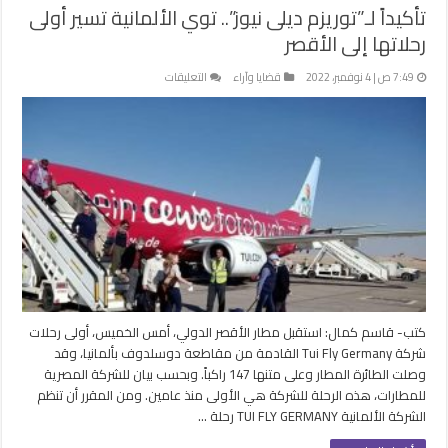
تأكيداً لـ”توريزم ديلى نيوز”.. توي الألمانية تسير أولى
رحلاتها إلى الأقصر
على
7:49 ص | 4 نوفمبر، 2022
قضايا وآراء
التعليقات
تأكيداً
لـ”توريزم
ديلى
نيوز”..
توي
الألمانية
تسير
أولى
رحلاتها
إلى
الأقصر
مغلقة
كتب- قاسم كمال: استقبل مطار الأقصر الدولي، أمس الخميس، أولى رحلات
شركة Tui Fly Germany القادمة من مقاطعة دوسلدوف بألمانيا، وقد
وصلت الطائرة المطار وعلى متنها 147 راكباً. وبحسب بيان للشركة المصرية
للمطارات، هذه الرحلة للشركة هي الأولى منذ عامين. ومن المقرر أن تنظم
الشركة الألمانية TUI FLY GERMANY رحلة …