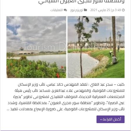
ومنطقة سور مجرى العيون السياحي
على
3:49 م | 25 مارس، 2021
توريزم نيوز
التعليقات
الاسكان
تتابع
تنفيذ
مشروعى
بحيرة
عين
الصيرة
ومنطقة
سور
مجرى
العيون
السياحي
كتبت – سحر عبد الغني : تفقد المهندس خالد عباس، نائب وزير الإسكان
مغلقة
للمشروعات القومية، والمهندس علاء عبدالعزيز، مساعد نائب رئيس هيئة
المجتمعات العمرانية الجديدة، الموقف التنفيذى لمشروعى تطوير “بحيرة
عين الصيرة”، وتطوير “منطقة سور مجرى العيون”، بمحافظة القاهرة. وشدد
نائب وزير الإسكان للمشروعات القومية، على ضرورة الإسراع بمعدلات تنفيذ …
أكمل القراءة »