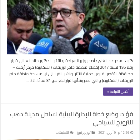
بإخضاع
منطقة
حاجر
(الشخايرة)
لقانون
حماية
الآثار
مغلقة
كتبت- سحر عبد الغني : أصدر وزير السياحة و الآثار الدكتور خالد العناني قـرار
رقم 195 لسنة 2017 إخضاع منطقة حاجر الرزيقات (الشخايرة) مركز أرمنت –
محافظة الأقصر لقانون حماية الآثار. واشار القرار الي ان مساحة منطقة حاجر
الرزيقات (الشخايرة) والتي صدر بشأنها قرار تبلغ نحو 84 فدانًا ، 22 …
أكمل القراءة »
فؤاد: وضع خطة للإدارة البيئية لساحل مدينة دهب
للترويج للسياحي
على
12:56 م | 9 أبريل، 2021
توريزم نيوز
التعليقات
فؤاد: