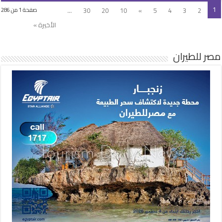
1
...
30
20
10
»
5
4
3
2
صفحة 1 من 286
الأخيرة »
مصر للطيران