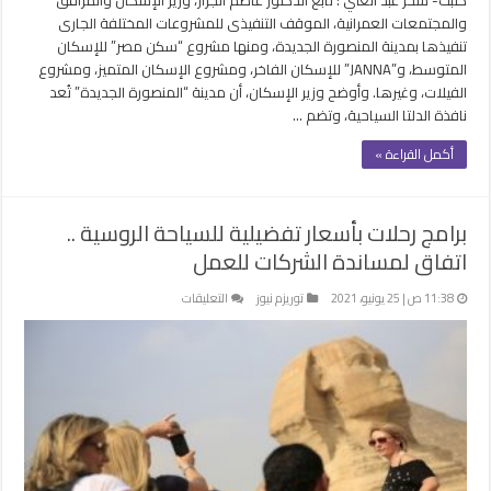
والمجتمعات العمرانية، الموقف التنفيذى للمشروعات المختلفة الجارى
تنفيذها بمدينة المنصورة الجديدة، ومنها مشروع “سكن مصر” للإسكان
المتوسط، و”JANNA” للإسكان الفاخر، ومشروع الإسكان المتميز، ومشروع
الفيلات، وغيرها. وأوضح وزير الإسكان، أن مدينة “المنصورة الجديدة” تُعد
نافذة الدلتا السياحية، وتضم …
أكمل القراءة »
برامج رحلات بأسعار تفضيلية للسياحة الروسية ..
اتفاق لمساندة الشركات للعمل
على
11:38 ص | 25 يونيو، 2021
توريزم نيوز
التعليقات
برامج
رحلات
بأسعار
تفضيلية للسياحة
الروسية
..
اتفاق
لمساندة