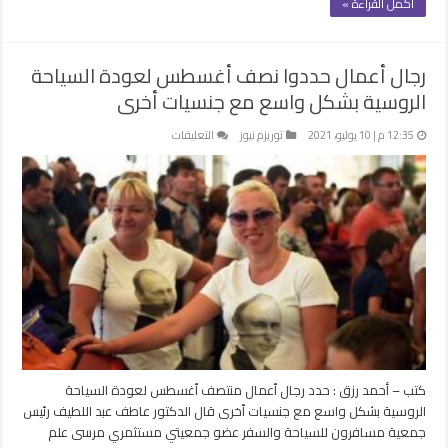
أكمل القراءة »
رجال أعمال حددوا نصف أغسطس لعودة السياحة
الروسية بشكل واسع مع جنسيات أخرى
على
12:35 م | 10 يوليو، 2021
توريزم نيوز
التعليقات
رجال
أعمال
حددوا
نصف
أغسطس
لعودة
السياحة
الروسية
بشكل
واسع
مع
جنسيات
كتب – أحمد رزق : حدد رجال ٱعمال منتصف ٱغسطس لعودة السياحة
أخرى
الروسية بشكل واسع مع جنسيات ٱخرى قال الدكتور عاطف عبد اللطيف رئيس
مغلقة
جمعية مسافرون للسياحة والسفر عضو جمعيتي مستثمري مرسى علم