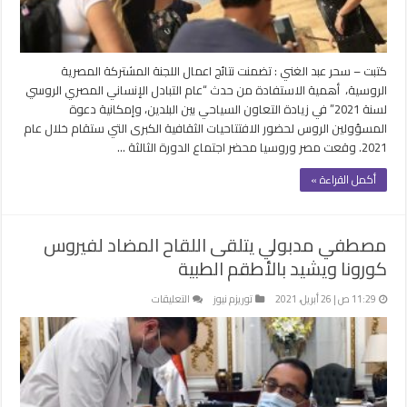
الشركات
للعمل
مغلقة
كتبت – سحر عبد الغني : تضمنت نتائج اعمال اللجنة المشتركة المصرية
الروسية، أهمية الاستفادة من حدث “عام التبادل الإنساني المصري الروسي
لسنة 2021” في زيادة التعاون السياحي بين البلدين، وإمكانية دعوة
المسؤولين الروس لحضور الافتتاحيات الثقافية الكبرى التي ستقام خلال عام
2021. وقعت مصر وروسيا محضر اجتماع الدورة الثالثة …
أكمل القراءة »
مصطفي مدبولي يتلقى اللقاح المضاد لفيروس
كورونا ويشيد بالأطقم الطبية
على
11:29 ص | 26 أبريل، 2021
توريزم نيوز
التعليقات
مصطفي
مدبولي
يتلقى
اللقاح
المضاد