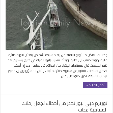
صعب
في
البحر
وانقاذ
7
أشخاص
بعد
دخول
المياه
للطائرة
مغلقة
وكالات : تمكن مسئولو الانقاذ من إنقاذ سبعة أشخاص بعد أن انتهت طائرة
مائية بهبوط صعب إلى جانبها وبدأت تتسرب إليها المياه في خليج بيسكين بعد
ظهر الجمعة. قال مسؤولو الإنقاذ من الحرائق في ميامي ديد إن أطقم
العمل استجابت لتقارير عن سقوط طائرة مائية . وقال المسؤولون إن جميع
الركاب السبعة الذين كانوا على متن …
أكمل القراءة »
توريزم ديلى نيوز تحذر من أخطاء تجعل رحلتك
السياحية عذاب