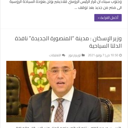
وجنوب سيناء ان قرار الرئيس الروسي فلاديمير بوتن بعودة السياحة الروسية
الى مصر من جديد بعد توقف …
أكمل القراءة »
وزير الإسكان : مدينة “المنصورة الجديدة” نافذة
الدلتا السياحية
على
10:50 ص | 7 يوليو، 2021
توريزم نيوز
التعليقات
وزير
الإسكان
:
مدينة
“المنصورة
الجديدة”
نافذة
الدلتا
السياحية
مغلقة
كتبت- سحر عبد الغني : تابع الدكتور عاصم الجزار، وزير الإسكان والمرافق