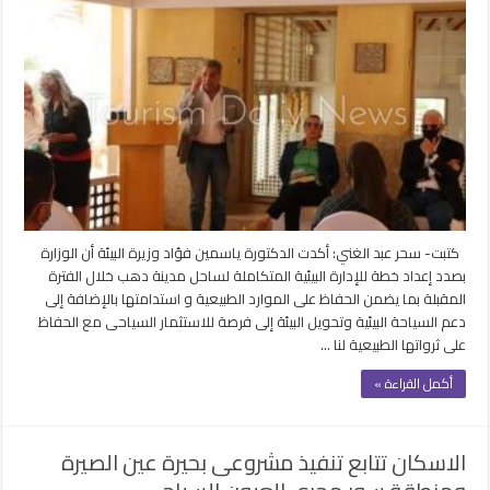
وضع
خطة
للإدارة
البيئية
لساحل
مدينة
دهب
للترويج
للسياحي
مغلقة
كتبت- سحر عبد الغني: أكدت الدكتورة ياسمين فؤاد وزيرة البيئة أن الوزارة
بصدد إعداد خطة للإدارة البيئية المتكاملة لساحل مدينة دهب خلال الفترة
المقبلة بما يضمن الحفاظ على الموارد الطبيعية و استدامتها بالإضافة إلى
دعم السياحة البيئية وتحويل البيئة إلى فرصة للاستثمار السياحى مع الحفاظ
على ثرواتها الطبيعية لنا …
أكمل القراءة »
الاسكان تتابع تنفيذ مشروعى بحيرة عين الصيرة