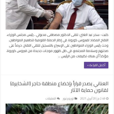
لفيروس
كورونا
ويشيد
بالأطقم
الطبية
مغلقة
كتبت- سحر عبد الغني: تلقى الدكتور مصطفى مدبولي ، رئيس مجلس الوزراء،
اللقاح المضاد لفيروس كورونا، في إطار الحملة القومية لتطعيم المواطنين.
وحث رئيس الوزراء المواطنين على الإسراع بالتسجيل لتلقي اللقاح، حرصاً على
صحتهم وسلامة المجتمع، في ظل ظهور موجات جديدة من فيروس كورونا،
مؤكداً أن هناك تكليفات من الرئيس …
أكمل القراءة »
العناني يصدر قراراً بإخضاع منطقة حاجر (الشخايرة)
لقانون حماية الآثار
على
2:49 م | 20 أبريل، 2021
توريزم نيوز
التعليقات
العناني
يصدر
قراراً