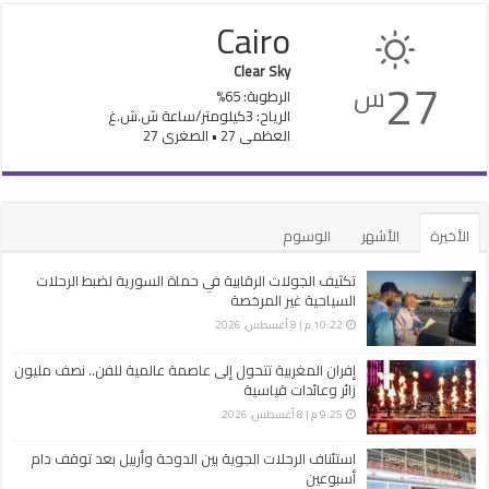
Cairo
Clear Sky
27
س
الرطوبة: 65%
الرياح: 3كيلومتر/ساعة ش.ش.غ
العظمى 27 • الصغرى 27
الأخيرة
الأشهر
الوسوم
تكثيف الجولات الرقابية في حماة السورية لضبط الرحلات
السياحية غير ‏المرخصة
10:22 م | 8 أغسطس، 2026
إفران المغربية تتحول إلى عاصمة عالمية للفن.. نصف مليون
زائر وعائدات قياسية
9:25 م | 8 أغسطس، 2026
استئناف الرحلات الجوية بين الدوحة وأربيل بعد توقف دام
أسبوعين