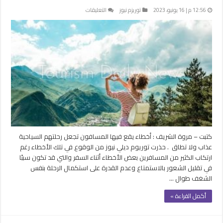
على
12:56 م | 16 يونيو، 2023
توريزم نيوز
التعليقات
توريزم
ديلى
نيوز
تحذر
من
أخطاء
تجعل
رحلتك
السياحية
عذاب
مغلقة
كتبت – مروة الشريف : أخطاء يقع فيها المسافون تجعل رحلتهم السياحية
عذاب ولا تطاق . حذرت توريوم ديلي نيوز من الوقوع في تلك الأخطاء رغم
ارتكاب الكثير من المسافرين بعض الأخطاء أثناء السفر والتي قد تكون سببًا
في تقليل الشعور بالاستمتاع وعدم القدرة على استكمال الرحلة بنفس
الشغف طوال …
أكمل القراءة »