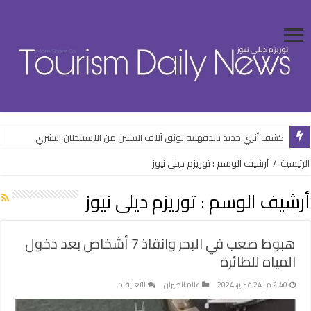
كشف أثري جديد بالدقهلية يوثق آلاف السنين من الاستيطان البشري
وزارة الإسكان تواصل طرح فرص استثمارية متنوعة من خلال المنصات الرقمية
الرئيسية
/
أرشيف الوسم : توريزم ديلى نيوز
أرشيف الوسم :
توريزم ديلى نيوز
هبوط صعب في البحر وانقاذ 7 أشخاص بعد دخول
المياه للطائرة
على
2:40 م | 24 فبراير، 2024
عالم الطيران
التعليقات
هبوط