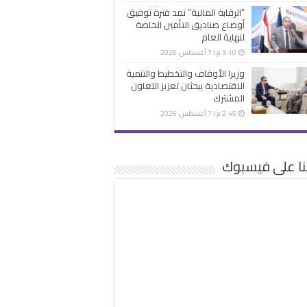
“الرقابة المالية” تمد فترة توفيق
أوضاع صناديق التأمين الخاصة
لنهاية العام
3:10 م | 7 أغسطس، 2026
وزيرا الأوقاف والتخطيط والتنمية
الاقتصادية يبحثان تعزيز التعاون
المشترك
2:45 م | 7 أغسطس، 2026
نا على فيسبوك