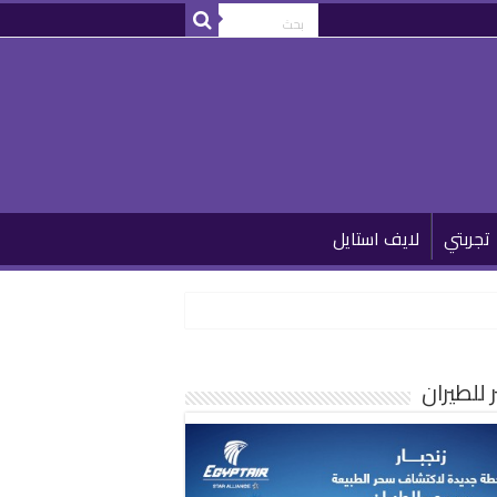
تجربتي
لايف استايل
للطيران