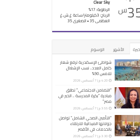
Clear Sky
3
س
الرطوبة: 17%
الرياح: 3كيلومتر/ساعة غ.ش.غ
العظمى 35 • الصغرى 35
خيرة
الأشهر
الوسوم
شواطئ الإسكندرية ترفع شعار
كامل العدد.. نسب الإشغال
تلامس 90%
4:20 م | 7 أغسطس، 2026
“التضامن الاجتماعي” تطلق
مبادرة “بكرة المدرسة .. الخير في
مصر”
3:55 م | 7 أغسطس، 2026
“التأمين الصحي الشامل” تواصل
جولاتها الميدانية للارتقاء
بالخدمات في الأقصر
3:30 م | 7 أغسطس، 2026