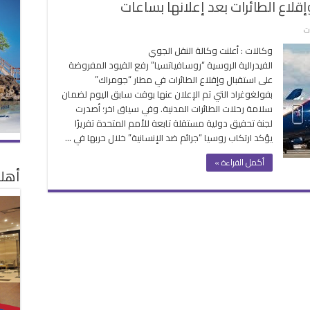
قلاع الطائرات بعد إعلانها بساعات
على
ت
روسيا
وكالات : أعلنت وكالة النقل الجوي
ترفع
الفيدرالية الروسية “روسافياتسيا” رفع القيود المفروضة
القيود
على استقبال وإقلاع الطائرات في مطار “جومراك”
على
بفولغوغراد التي تم الإعلان عنها بوقت سابق اليوم لضمان
استقبال
سلامة رحلات الطائرات المدنية. وفي سياق اخر؛ أصدرت
وإقلاع
لجنة تحقيق دولية مستقلة تابعة للأمم المتحدة تقريرًا
الطائرات
يؤكد ارتكاب روسيا “جرائم ضد الإنسانية” خلال حربها في …
بعد
إعلانها
أكمل القراءة »
بساعات
أهلا
مغلقة