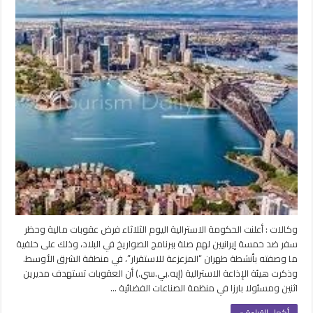
الاسترالية
تفرض
عقوبات
مالية
وحظر
سفر
ضد
خمسة
إيرانيين
مغلقة
وكالات : أعلنت الحكومة الاسترالية اليوم الثلاثاء فرض عقوبات مالية وحظر
سفر ضد خمسة إيرانيين لهم صلة ببرنامج الصواريخ في البلاد، وذلك على خلفية
ما وصفته بأنشطة طهران “المزعزعة للاستقرار”، في منطقة الشرق الأوسط.
وذكرت هيئة الإذاعة الاسترالية (إيه.بي.سي.) أن العقوبات تستهدف مديرين
اثنين ومسئولا بارزا في منظمة الصناعات الفضائية …
أكمل القراءة »