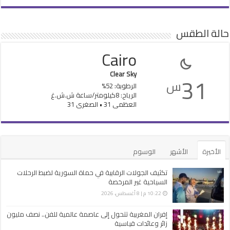
حالة الطقس
Cairo
Clear Sky
31
س
الرطوبة: 52%
الرياح: 8كيلومتر/ساعة ش.ش.غ
العظمى 31 • الصغرى 31
الأخيرة
الأشهر
الوسوم
تكثيف الجولات الرقابية في حماة السورية لضبط الرحلات
السياحية غير ‏المرخصة
10:22 م | 8 أغسطس، 2026
إفران المغربية تتحول إلى عاصمة عالمية للفن.. نصف مليون
زائر وعائدات قياسية