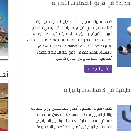
 جديدة في فريق العمليات التجارية
على
“طيران
كتبت- سها ممدوح: أعلنت طيران الإمارات عن حركة
الإمارات”
تنقلات جديدة في فريق عملياتها التجارية في مناطق
تعلن
أوروبا وأفريقيا وشرق آسيا، بما يتماشى مع التوسعات
عن
المستمرة للناقلة وعملياتها المتسارعة عالمياً، إلى جانب
تنقلات
تعزيز تواجد الكفاءات الوطنية في بعض الأسواق
جديدة
الرئيسية، للمساعدة في دفع نمو الناقلة وتحقيق
في
أهدافها التجارية. وقال عدنان كاظم، …
فريق
العمليات
أكمل القراءة »
التجارية
أهلا
مغلقة
طاعات بالوزارة
كتبت- هويدا محمود: أصدر احمد عيسى وزير السياحة
ياحة
والاثار القرار رقم 206 لسنة 2023 بتعيين سمر محمد
ر
دسوقي مديرا للإدارة العامة للمرشدين السياحيين
ة
بالمستوى الوظيفي “مدير عام” ضمن المجموعة
يرات