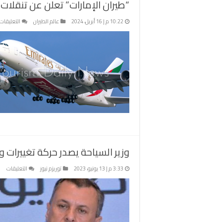
“طيران الإمارات” تعلن عن تنقلات
10:22 م | 16 أبريل، 2024
عالم الطيران
التعليقات
وزير السياحة يصدر حركة تغييرات وظيفية فى 3 ق
على
3:33 م | 13 يونيو، 2023
توريزم نيوز
التعليقات
وزير
الس
يصد
حرك
تغي