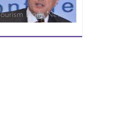
وظي
فى
3
قطا
بالو
مغل