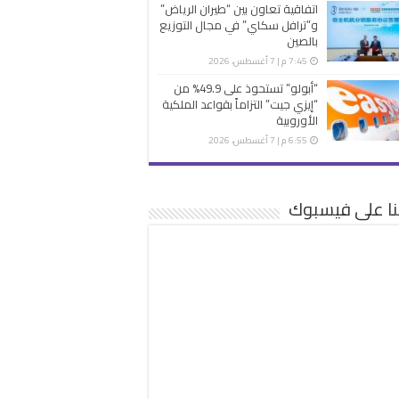
اتفاقية تعاون بين “طيران الرياض”
و”ترافل سكاي” في مجال التوزيع
بالصين
7:45 م | 7 أغسطس، 2026
“أبولو” تستحوذ على 49.9% من
“إيزي جيت” التزاماً بقواعد الملكية
الأوروبية
6:55 م | 7 أغسطس، 2026
نا على فيسبوك