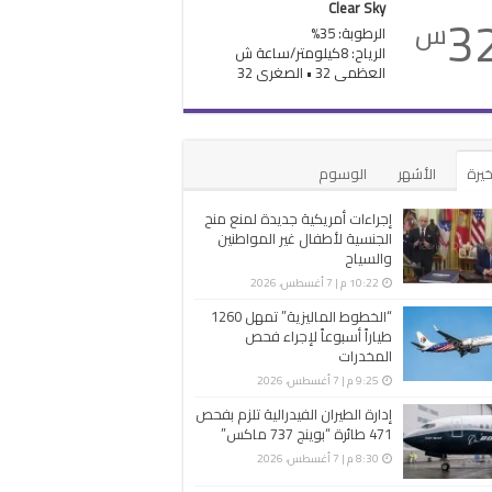
Clear Sky
3
س
الرطوبة: 35%
الرياح: 8كيلومتر/ساعة ش
العظمى 32 • الصغرى 32
خيرة
الأشهر
الوسوم
إجراءات أمريكية جديدة لمنع منح
الجنسية لأطفال غير المواطنين
والسياح
10:22 م | 7 أغسطس، 2026
“الخطوط الماليزية” تمهل 1260
طياراً أسبوعاً لإجراء فحص
المخدرات
9:25 م | 7 أغسطس، 2026
إدارة الطيران الفيدرالية تلزم بفحص
471 طائرة “بوينج 737 ماكس”
8:30 م | 7 أغسطس، 2026