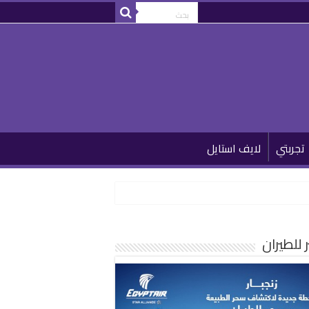
تجربتي
لايف استايل
للطيران