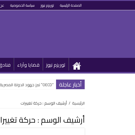
الصفحة الرئيسية
توريزم نيوز
سياسة الخصوصية
عن 
توريزم نيوز
قضايا وآراء
فنادق
أخبار عاجلة
“OECD” تبرز جهود الدولة المصرية في تطوير القطاع السياحي وتحويله رقمياً
الرئيسية
/
أرشيف الوسم : حركة تغييرات
أرشيف الوسم :
حركة تغييرا