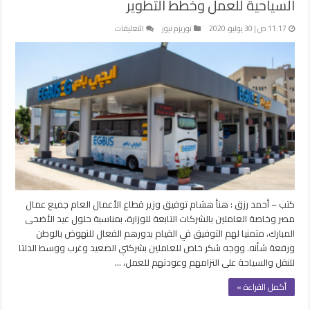
السياحية للعمل وخطط التطوير
على
11:17 ص | 30 يوليو، 2020
توريزم نيوز
التعليقات
وزير
قطاع
الأعمال
يتابع
عودة
شركات
نقل
الركاب
السياحية
للعمل
وخطط
التطوير
كتب – أحمد رزق : هنأ هشام توفيق وزير قطاع الأعمال العام جميع عمال
مغلقة
مصر وخاصة العاملين بالشركات التابعة للوزارة، بمناسبة حلول عيد الأضحى
المبارك، متمنيا لهم التوفيق في القيام بدورهم الفعال للنهوض بالوطن
ورفعة شأنه. ووجه شكر خاص للعاملين بشركتي الصعيد وغرب ووسط الدلتا
للنقل والسياحة على التزامهم وعودتهم للعمل، …
أكمل القراءة »