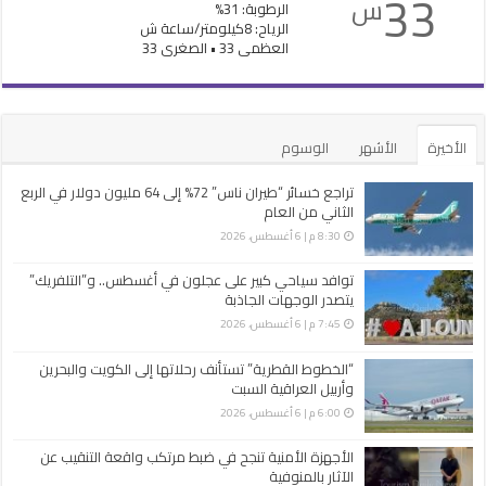
33
س
الرطوبة: 31%
الرياح: 8كيلومتر/ساعة ش
العظمى 33 • الصغرى 33
الأخيرة
الأشهر
الوسوم
تراجع خسائر “طيران ناس” 72% إلى 64 مليون دولار في الربع
الثاني من العام
8:30 م | 6 أغسطس، 2026
توافد سياحي كبير على عجلون في أغسطس.. و”التلفريك”
يتصدر الوجهات الجاذبة
7:45 م | 6 أغسطس، 2026
“الخطوط القطرية” تستأنف رحلاتها إلى الكويت والبحرين
وأربيل العراقية السبت
6:00 م | 6 أغسطس، 2026
الأجهزة الأمنية تنجح في ضبط مرتكب واقعة التنقيب عن
الآثار بالمنوفية