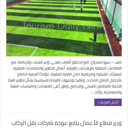
والرياضة
يتابع
خطط
التطوير
والافتتاحات
للمنشآت خلال
الفترة
المقبلة
مغلقة
كتبت – سها ممدوح: تابع الدكتور أشرف صبحي، وزير الشباب والرياضة، مع
القطاعات المعنية بالإنشاءات بالوزارة، أعمال التطوير والافتتاحات المقررة
للمنشآت الشبابية والرياضية خلال الفترة المقبلة، مؤكدًا أهمية الالتزام
بالجدول الزمني المحدد، وتنفيذ توجيهات القيادة السياسية بشأن تطوير البنية
التحتية للقطاعين الشبابي والرياضي وفق أعلى المعدلات والقياسات الفنية
والمعمارية. وأكد …
أكمل القراءة »
وزير قطاع الأعمال يتابع عودة شركات نقل الركاب