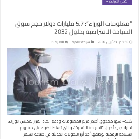
أكمل القراءة »
“معلومات الوزراء”: 5.7 مليارات دولار حجم سوق
السياحة الافتراضية بحلول 2032
على
3:30 م | 23 أبريل، 2026
سياحة عالمية
التعليقات
“معلومات
الوزراء”:
5.7
مليارات
دولار
حجم
سوق
السياحة
الافتراضية
بحلول
2032
مغلقة
كتبت- سها ممدوح: أصدر مركز المعلومات ودعم اتخاذ القرار بمجلس الوزراء،
تحليلاً جديداً حول “السياحة الرقمية”، والتي تسلط الضوء على مفهوم
السياحة الرقمية بوصفها أحد أبرز التحولات الحديثة في صناعة السفر،