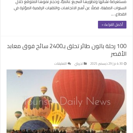
مستعرضةً نشأتها وتطورها السريع عالميًّا، وحجم نموها المتوقع خلال
السنوات المقبلة، فضلًا عن أهم الاتجاهات والتقنيات الرقمية المؤثرة في
القطاع، …
أكمل القراءة »
100 رحلة بالون طائر تحلق بـ2400 سائح فوق معابد
الأقصر
على
4:30 م | 29 ديسمبر، 2025
تجربتي
التعليقات
100
رحلة
بالون
طائر
تحلق
بـ2400
سائح
فوق
معابد
الأقصر
مغلقة