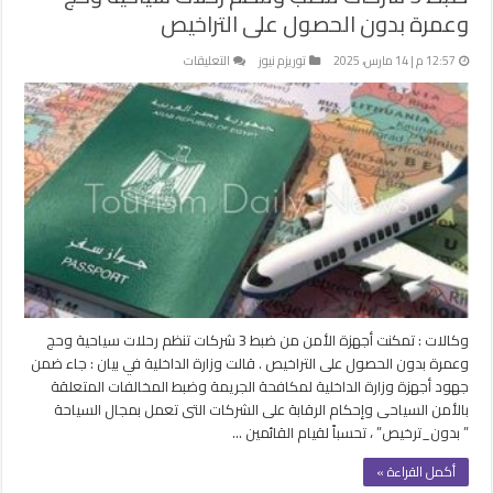
وعمرة بدون الحصول على التراخيص
على
12:57 م | 14 مارس، 2025
توريزم نيوز
التعليقات
ضبط
3
شركات
تنصب
وتنظم
رحلات
سياحية
وحج
وعمرة
بدون
الحصول
على
وكالات : تمكنت أجهزة الأمن من ضبط 3 شركات تنظم رحلات سياحية وحج
التراخيص
وعمرة بدون الحصول على التراخيص . قالت وزارة الداخلية في بيان : جاء ضمن
مغلقة
جهود أجهزة وزارة الداخلية لمكافحة الجريمة وضبط المخالفات المتعلقة
بالأمن السياحى وإحكام الرقابة على الشركات التى تعمل بمجال السياحة
” بدون_ترخيص” ، تحسباً لقيام القائمين …
أكمل القراءة »