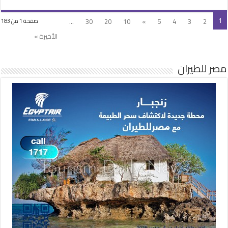
1
...
30
20
10
»
5
4
3
2
صفحة 1 من 183
الأخيرة »
مصر للطيران