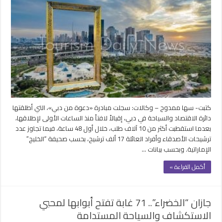
كتبت- سها ممدوح – وكالات: سجلت مبادرة «دعوة من دبي»، التي أطلقتها
دائرة الاقتصاد والسياحة في دبي، إقبالاً لافتاً منذ الساعات الأولى لإطلاقها،
بعدما استقطبت أكثر من 10 آلاف طلب، خلال أول 48 ساعة، فيما تجاوز عدد
ترشيحات الأصدقاء وأفراد العائلة 17 ألف ترشيح، بحسب صحيفة “الخليج”
الإماراتية. وبحسب بيانات …
أكمل القراءة »
جازان “الخضراء”.. 71 غابة تفتح أبوابها لمحبي
الاستكشاف والسياحة المستدامة