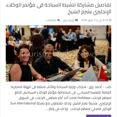
تفاصيل مشاركة تنشيط السياحة في مؤتمر الوكلاء
الإنجليزي بشرم الشيخ
على
9:05 ص | 14 مايو، 2026
توريزم نيوز
التعليقات
تفاصيل
مشاركة
تنشيط
السياحة
في
مؤتمر
الوكلاء
الإنجليزي
بشرم
الشيخ
مغلقة
كتب – أحمد رزق : شاركت وزارة السياحة والآثار، ممثلة في الهيئة المصرية
العامة للتنشيط السياحي، في استضافة مؤتمر الوكلاء السياحيين التابع
لمنظم الرحلات Love Holidays، أحد أكبر منظمي الرحلات في السوق
الإنجليزي، بمدينة شرم الشيخ، وذلك بالتعاون مع شركة Sun International،
الوكيل المحلي لمنظم الرحلات , وذلك في إطار …