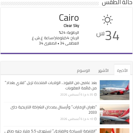
حالة الطقس
Cairo
Clear Sky
34
س
الرطوبة: 24%
الرياح: 4كيلومتر/ساعة غ.ش.غ
العظمى 34 • الصغرى 34
الأخيرة
الأشهر
الوسوم
بعد عامين من القيود.. الولايات المتحدة تزيل “فلاي بغداد”
من قائمة العقوبات
4:35 م | 6 أغسطس، 2026
“طيران الإمارات” وأرسنال يمددان الشراكة التاريخية حتى
2033
4:10 م | 6 أغسطس، 2026
“القابضة للسياحة والفنادق” تستهدف 5.5 مليار جنيه صافي