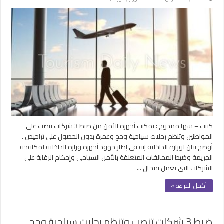
ضبط
3
شركات
تنصب
على
المواطنين
وتنظم
رحلات
سياحية
وحج
وعمرة
بدون
كتبت – سها ممدوح : تمكنت أجهزة الأمن من ضبط 3 شركات تنصب على
تراخيص
المواطنين وتنظم رحلات سياحية وحج وعمرة بدون الحصول على تراخيص .
مغلقة
أوضح بيان لوزارة الداخلية إنه فى إطار جهود أجهزة وزارة الداخلية لمكافحة
الجريمة وضبط المخالفات المتعلقة بالأمن السياحى وإحكام الرقابة على
الشركات التى تعمل بمجال …
أكمل القراءة »
ضبط 3 شركات تنصب وتنظم رحلات سياحية وحج