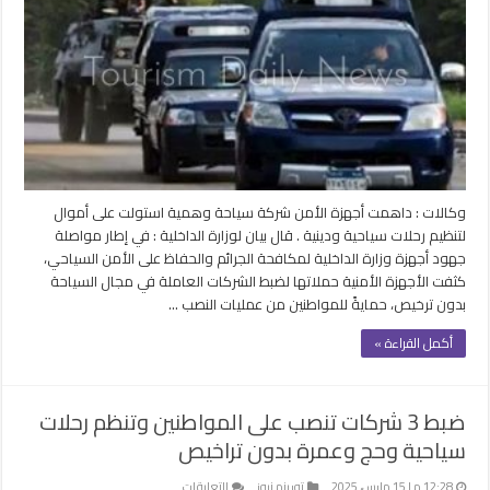
شركة
وهمية
استولت
على
أموال
لتنظيم
رحلات
سياحية
ودينية
وكالات : داهمت أجهزة الأمن شركة سياحة وهمية استولت على أموال
مغلقة
لتنظيم رحلات سياحية ودينية . قال بيان لوزارة الداخلية : في إطار مواصلة
جهود أجهزة وزارة الداخلية لمكافحة الجرائم والحفاظ على الأمن السياحي،
كثفت الأجهزة الأمنية حملاتها لضبط الشركات العاملة في مجال السياحة
بدون ترخيص، حمايةً للمواطنين من عمليات النصب …
أكمل القراءة »
ضبط 3 شركات تنصب على المواطنين وتنظم رحلات
سياحية وحج وعمرة بدون تراخيص
على
12:28 م | 15 مارس، 2025
توريزم نيوز
التعليقات