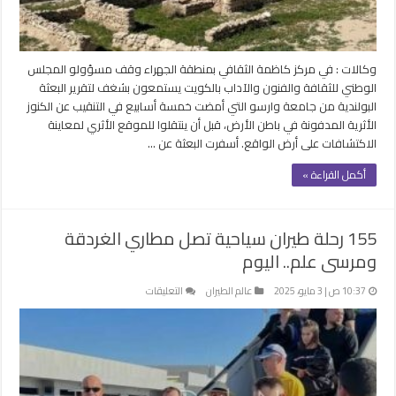
سنة
مغلقة
وكالات : في مركز كاظمة الثقافي بمنطقة الجهراء وقف مسؤولو المجلس
الوطني للثقافة والفنون والآداب بالكويت يستمعون بشغف لتقرير البعثة
البولندية من جامعة وارسو التي أمضت خمسة أسابيع في التنقيب عن الكنوز
الأثرية المدفونة في باطن الأرض، قبل أن ينتقلوا للموقع الأثري لمعاينة
الاكتشافات على أرض الواقع. أسفرت البعثة عن …
أكمل القراءة »
155 رحلة طيران سياحية تصل مطاري الغردقة
ومرسى علم.. اليوم
على
10:37 ص | 3 مايو، 2025
عالم الطيران
التعليقات
155
رحلة
طيران
سياحية
تصل