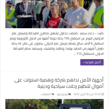
مطاري
الغردقة
ومرسى
علم..
اليوم
مغلقة
كتبت – دعاء سمير : كشفت جداول تشغيل مطاري الغردقة ومرسى علم
الدوليين اليوم عن استقبال 155 رحلة جوية أغلبها من الدول الأوروبية ويتم
استقبال 6 آلاف سائح بمطار مرسى علم الدولي، يصلون على متن 42 رحلة
طيران أغلبهم من المانيا، بولندا، إيطاليا، والتشيك. ويستعد مطار الغردقة
الدولي لاستقبال 113 …
أكمل القراءة »
أجهزة الأمن تداهم شركة وهمية استولت على
أموال لتنظيم رحلات سياحية ودينية
على
10:50 ص | 26 أبريل، 2025
توريزم نيوز
التعليقات
أجهزة
الأمن
تداهم