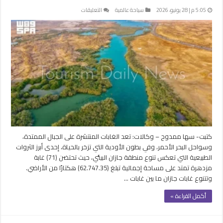
على
5:05 م | 28 يونيو، 2026
سياحة عالمية
التعليقات
جازان
“الخضراء”..
71
غابة
تفتح
أبوابها
لمحبي
الاستكشاف
والسياحة
المستدامة
مغلقة
كتبت- سها ممدوح – وكالات: تعد الغابات المنتشرة على الجبال الممتدة،
وسواحل البحر الأحمر، وفي بطون الأودية التي تزخر بالحياة، إحدى أبرز الثروات
الطبيعية التي تعكس تنوع منطقة جازان البيئي، حيث تحتضن (71) غابة
مزدهرة تمتد على مساحة إجمالية تبلغ (62.747.35) هكتارًا من الأراضي.
وتتنوع غابات جازان ما بين غابات …
أكمل القراءة »