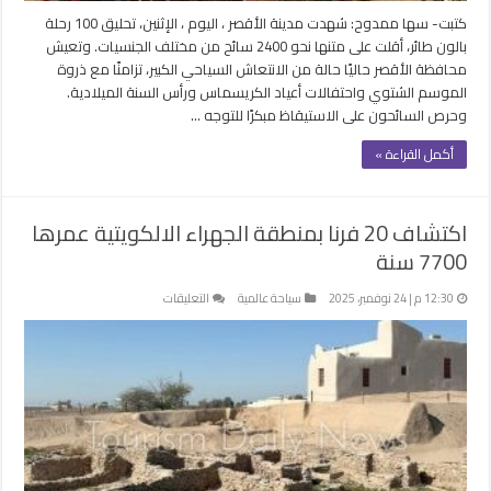
كتبت- سها ممدوح: شهدت مدينة الأقصر ، اليوم ، الإثنين، تحليق 100 رحلة
بالون طائر، أقلت على متنها نحو 2400 سائح من مختلف الجنسيات. وتعيش
محافظة الأقصر حاليًا حالة من الانتعاش السياحي الكبير، تزامنًا مع ذروة
الموسم الشتوي واحتفالات أعياد الكريسماس ورأس السنة الميلادية.
وحرص السائحون على الاستيقاظ مبكرًا للتوجه …
أكمل القراءة »
اكتشاف 20 فرنا بمنطقة الجهراء الالكويتية عمرها
7700 سنة
على
12:30 م | 24 نوفمبر، 2025
سياحة عالمية
التعليقات
اكتشاف
20
فرنا
بمنطقة
الجهراء
الالكويتية
عمرها
7700