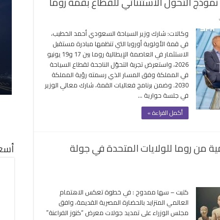
وذج التحول الاستثنائي للقطاع بقمة روما
على
وزير
وكالات: شارك وزير السياحة السعودي أحمد الخطيب،
السياحة
في قمة الأولوية أوروبا التي تنظمها مبادرة مستقبل
السعودي
الاستثمار في العاصمة الإيطالية روما بين 17 و19 يونيو
يستعرض
2026، واستعرض تجربة التحوّل الناجحة لقطاع السياحة
نموذج
في المملكة وفق المسار الذي رسمته رؤية المملكة
التحول
2030. وضمن برنامج فعاليات القمة، شارك معالي الوزير
الاستثنائي
في جلسة حوارية …
للقطاع
بقمة
أكمل القراءة »
روما
مغلقة
مية من روما للولايات المتحدة في جولة
أسعا
ز
كتبت – سها ممدوح : في خطوة تعكس الاهتمام
اعنة
العالمي المتزايد بالحضارة المصرية القديمة، وافق
صل
مجلس الوزراء على تمديد جولات معرض “كنوز الفراعنة”
تها