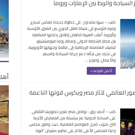
 السياحة والربط بين الإمارات وروما
كتبت – سها ممدوح : في خطوة جديدة تعكس تسارع
وتيرة التوسع في شبكة النقل الجوي بين الشرق الأوسط
وأوروبا، أعلنت العربية للطيران إطلاق رحلاتها المباشرة
بين مطار الشارقة الدولي ومطار روما فيوميتشينو،
لتضيف العاصمة الإيطالية إلى قائمة وجهاتها الأوروبية،
في تحرك من شأنه دعم حركة السياحة والسفر
والأعمال، وتعزيز …
أكمل القراءة »
أهلا
ور العالمي لآثار مصر ويكرس قوتها الناعمة
لى
ن
كتب – أحمد رزق : تواصل مصر تعزيز حضورها الثقافي
لفيوم
على الساحة الدولية عبر سلسلة من المعارض الأثرية
روما
التي تجوب كبرى العواصم العالمية، حيث وافق مجلس
عرض
إدارة المجلس الأعلى للآثار على تنظيم معرض “قوة
عزز