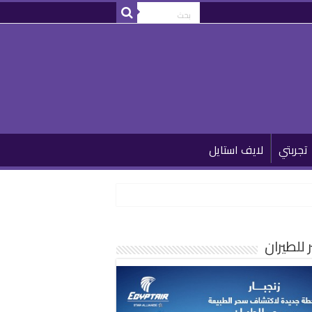
تجربتي
لايف استايل
للطيران