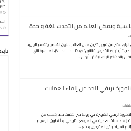
وجهة
أكاديمية
خيار
لمصرية
5:35 م |
فنون
وما
الحك
ومانسية وتمكن العالم من التحدث بلغة واحدة
غلقة
5:05 م |
على
ت
اليوم
لرابع عشر من فبراير، تتزين مدن العالم باللون الأحمر، وتتصدر الورود
عيد
تابع
والقلوب واجهات المتاجر، احتفالًا بما يُعرف بـ”عيد الحب” أو “يوم القديس فالنتين” (Valentine’s Day)، المناسبة التي
الحب
ي بالمشاعر الإنسانية في أبهى …
رسالة
تتجاوز
الرومانسية
وتمكن
العالم
فورة تريفي للحد من إلقاء العملات
من
التحدث
بلغة
على
عليقات
واحدة
روما
مغلقة
افورة تريفي الشهيرة في روما حيز التنفيذ، مما يتطلب من
تفرض
إلقاء عملة معدنية في الموقع التاريخي. بدأ تطبيق الرسوم
رسوما
جديدة