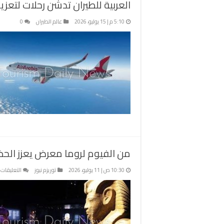
العربية للطيران تدشن رحلات لتعزيز
5:10 م | 15 يوليو، 2026
عالم الطيران
0
من الفيوم لروما معرض يعزز الحض
ع
10:30 ص | 11 يوليو، 2026
توريزم نيوز
التعليقات
م
ا
ل
م
ي