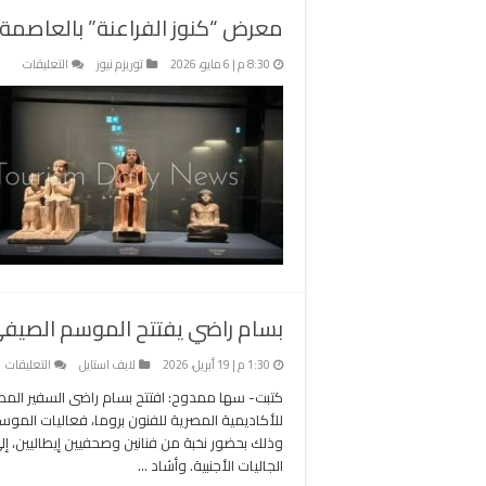
معرض “كنوز الفراعنة” بالعاصمة الإيطالية
على
8:30 م | 6 مايو، 2026
توريزم نيوز
التعليقات
معر
“كنوز
الفرا
بالع
الإيطا
استق
322
ألف
زائر
مغلق
بسام راضي يفتتح الموسم الصيفي 
ع
1:30 م | 19 أبريل، 2026
لايف استايل
التعليقات
ب
كتبت- سها ممدوح: افتتح بسام راضى السفير المصر
ر
للأكاديمية المصرية للفنون بروما، فعاليات الموسم
يف
وذلك بحضور نخبة من فنانين وصحفيين إيطاليين، إ
ا
الجاليات الأجنبية. وأشاد …
ا