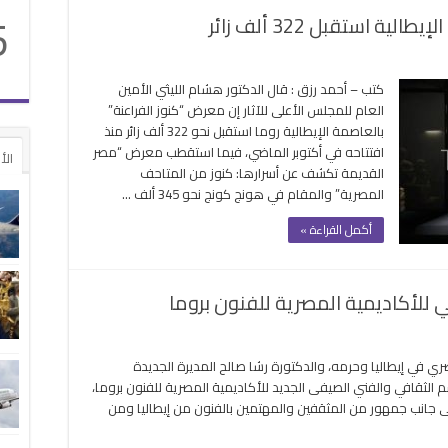
5
 استقبل 322 ألف زائر
ض
كتب – أحمد رزق : قال الدكتور هشام الليثي الأمين
العام للمجلس الأعلى للآثار إن معرض “كنوز الفراعنة”
عنة”
بالعاصمة الإيطالية روما استقبل نحو 322 ألف زائر منذ
اصمة
افتتاحه في أكتوبر الماضي، فيما استقطب معرض “مصر
الأ
لية
القديمة تكشف عن أسرارها: كنوز من المتاحف
بل
المصرية” والمقام في هونج كونج نحو 345 ألف …
أكمل القراءة »
ة
للأكاديمية المصرية للفنون بروما
لى
سام
ي في إيطاليا وحرمه، والدكتورة رشا صالح المديرة الجديدة
اضي
 الثقافي والفني الصيفى الجديد للأكاديمية المصرية للفنون بروما،
تتح
لى جانب جمهور من المثقفين والمهتمين بالفنون من إيطاليا ومن
لموسم
لصيفي