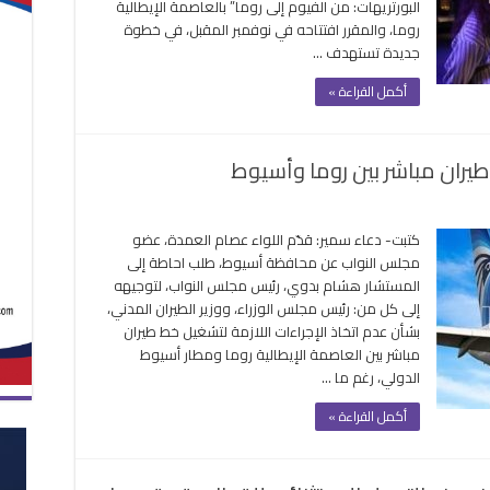
البورتريهات: من الفيوم إلى روما” بالعاصمة الإيطالية
لحضور
روما، والمقرر افتتاحه في نوفمبر المقبل، في خطوة
لعالمي
جديدة تستهدف …
آثار
صر
أكمل القراءة »
يكرس
وتها
لناعمة
طيران مباشر بين روما وأسيوط
غلقة
ب
كتبت- دعاء سمير: قدّم اللواء عصام العمدة، عضو
طة
مجلس النواب عن محافظة أسيوط، طلب احاطة إلى
رلمان
المستشار هشام بدوي، رئيس مجلس النواب، لتوجيهه
لاق
إلى كل من: رئيس مجلس الوزراء، ووزير الطيران المدني،
بشأن عدم اتخاذ الإجراءات اللازمة لتشغيل خط طيران
ان
مباشر بين العاصمة الإيطالية روما ومطار أسيوط
شر
الدولي، رغم ما …
ا
أكمل القراءة »
يوط
قة