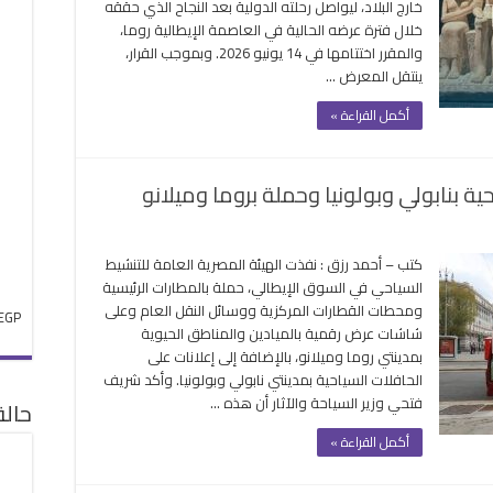
خارج البلاد، ليواصل رحلته الدولية بعد النجاح الذي حققه
المية
خلال فترة عرضه الحالية في العاصمة الإيطالية روما،
والمقرر اختتامها في 14 يونيو 2026. وبموجب القرار،
ا
ينتقل المعرض …
ايات
تحدة
أكمل القراءة »
ة
دة
ية بنابولي وبولونيا وحملة بروما وميلانو
قة
ات
كتب – أحمد رزق : نفذت الهيئة المصرية العامة للتنشيط
السياحي في السوق الإيطالي، حملة بالمطارات الرئيسية
ومحطات القطارات المركزية ووسائل النقل العام وعلى
EGP
فلات
شاشات عرض رقمية بالميادين والمناطق الحيوية
حية
بمدينتي روما وميلانو، بالإضافة إلى إعلانات على
لي
الحافلات السياحية بمدينتي نابولي وبولونيا. وأكد شريف
نيا
فتحي وزير السياحة والآثار أن هذه …
حال
ة
أكمل القراءة »
نو
ة