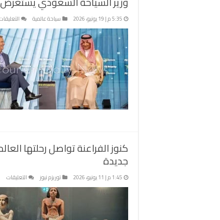
وزير السياحة السعودي يستعرض نم
5:35 م | 19 يونيو، 2026
سياحة عالمية
التعليقات
كنوز الفراعنة تواصل رحلتها العال
جديدة
على
1:45 م | 11 يونيو، 2026
توريزم نيوز
التعليقات
كنو
الفر
توا
رحل