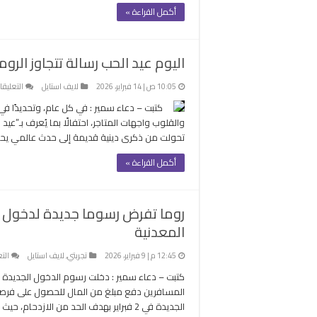
لل
أكمل القراءة »
ا
لل
بر
اليوم عيد الحب رسالة تتجاوز الر
م
10:05 ص | 14 فبراير، 2026
لايف استايل
التعليقا
كتبت – دعاء سمير : في كل عام، وتحديدًا في ا
تحولت من ذكرى دينية قديمة إلى حدث عالمي يحتف
أكمل القراءة »
روما تفرض رسوما جديدة لدخول نا
المعدنية
12:45 م | 9 فبراير، 2026
تجربتي
,
لايف استايل
الت
كتبت – دعاء سمير : دخلت رسوم الدخول الجديدة لن
المسافرين دفع مبلغ من المال للحصول على فرصة 
الجديدة في 2 فبراير بهدف الحد من الازدحام، حيث يُلزم السياح وغير المقيمين بدفع …