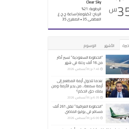
Clear Sky
3
س
الرطوبة: 21%
الرياح: 2كيلومتر/ساعة ج.ج.غ
العظمى 35 • الصغرى 35
خيرة
الأشهر
الوسوم
“الخطوط السعودية” تسير أكثر
من 16 ألف رحلة في شهر
7:45 م | 8 أغسطس، 2026
عندما تتحول أزمة المطعم إلى
أزمة سمعة.. من يدير الأزمة ومن
يملك حق الحكم؟
6:35 م | 8 أغسطس، 2026
“الخطوط العراقية” تنقل 261 ألف
مسافر في يوليو الماضي
6:00 م | 8 أغسطس، 2026