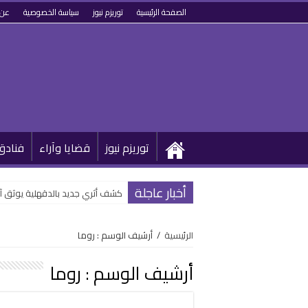
الصفحة الرئيسية
توريزم نيوز
سياسة الخصوصية
عن 
توريزم نيوز
قضايا وآراء
فنادق
أخبار عاجلة
كشف أثري جديد بالدقهلية يوثق آ
الرئيسية
/
أرشيف الوسم : روما
أرشيف الوسم :
روما