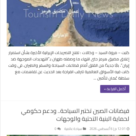
كتبت – مروة السيد – وكالات : تفتح التصريحات الإيرانية الأخيرة بشأن استمرار
إغلاق مضيق هرمز حتى انتهاء ما وصفته طهران بـ”التهديدات الموجهة ضد
إيران”، بابًا جديدًا من القلق أمام قطاعات السياحة والسفر والطيران، في وقت
كانت فيه الأسواق العالمية تترقب انفراجة بعد الحديث عن تفاهمات مع
سلطنة عُمان لتأمين …
أكمل القراءة »
فيضانات الصين تختبر السياحة.. ودعم حكومي
لحماية البنية التحتية والوجهات
12:01 م | 6 أغسطس، 2026
سياحة عالمية
0