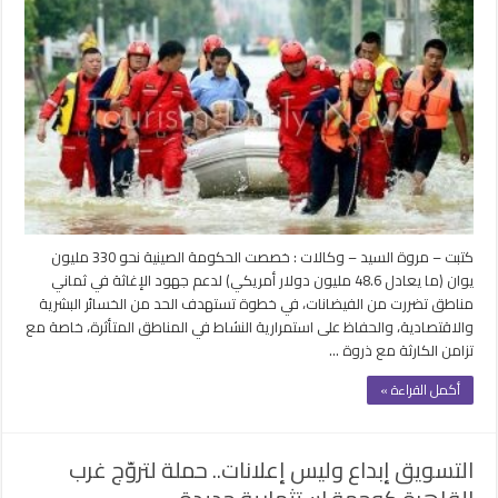
كتبت – مروة السيد – وكالات : خصصت الحكومة الصينية نحو 330 مليون
يوان (ما يعادل 48.6 مليون دولار أمريكي) لدعم جهود الإغاثة في ثماني
مناطق تضررت من الفيضانات، في خطوة تستهدف الحد من الخسائر البشرية
والاقتصادية، والحفاظ على استمرارية النشاط في المناطق المتأثرة، خاصة مع
تزامن الكارثة مع ذروة …
أكمل القراءة »
التسويق إبداع وليس إعلانات.. حملة لتروّج غرب