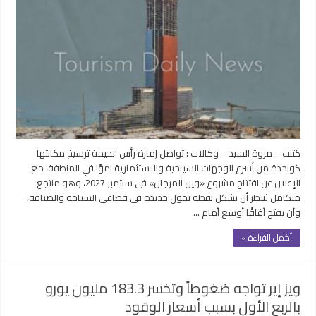
كتبت – مروة السيد – وكالات : تواصل إمارة رأس الخيمة ترسيخ مكانتها
كواحدة من أسرع الوجهات السياحية والاستثمارية نموًا في المنطقة، مع
الإعلان عن افتتاح مشروع «وين المرجان» في سبتمبر 2027، وهو منتجع
متكامل يُنتظر أن يشكل نقطة تحول جديدة في قطاعي السياحة والضيافة،
وأن يفتح آفاقًا أوسع أمام …
أكمل القراءة »
ويز إير تواجه ضغوطاً وتخسر 183.3 مليون يورو
بالربع الأول بسبب أسعار الوقود