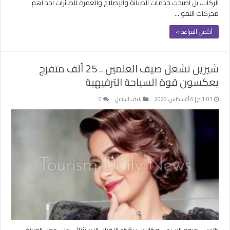
الركاب، بل أصبحت خدمات الصيانة والإصلاح والعمرة للطائرات أحد أهم
محركات النمو …
أكمل القراءة »
شيرين تشعل صيف العلمين .. 25 ألف متفرج
يعكسون قوة السياحة الترفيهية
1:01 م | 6 أغسطس، 2026
لايف استايل
0
كتبت – مروة السيد – وكالات : يؤكد الإقبال الاستثنائي على حفل الفنانة