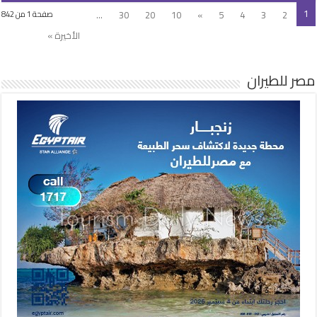
1
...
30
20
10
»
5
4
3
2
صفحة 1 من 842
الأخيرة »
مصر للطيران