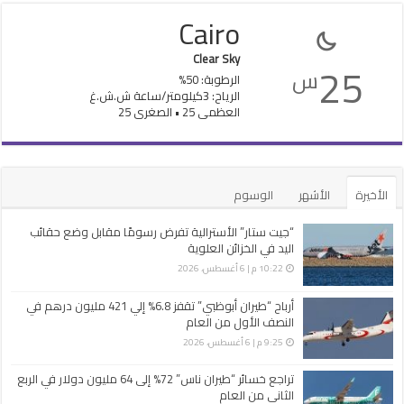
Cairo
Clear Sky
25
س
الرطوبة: 50%
الرياح: 3كيلومتر/ساعة ش.ش.غ
العظمى 25 • الصغرى 25
الأخيرة
الأشهر
الوسوم
“جيت ستار” الأسترالية تفرض رسومًا مقابل وضع حقائب
اليد في الخزائن العلوية
10:22 م | 6 أغسطس، 2026
أرباح “طيران أبوظبي” تقفز 6.8% إلي 421 مليون درهم في
النصف الأول من العام
9:25 م | 6 أغسطس، 2026
تراجع خسائر “طيران ناس” 72% إلى 64 مليون دولار في الربع
الثاني من العام