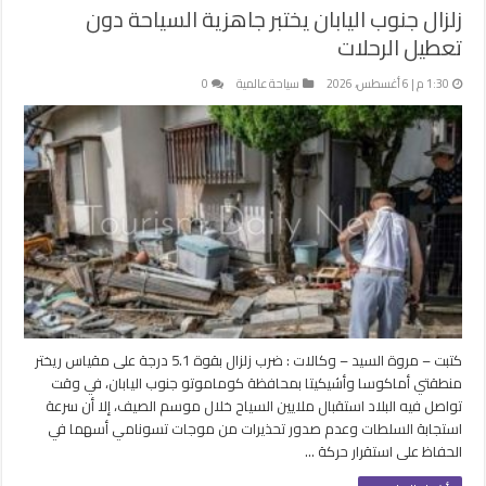
زلزال جنوب اليابان يختبر جاهزية السياحة دون
تعطيل الرحلات
1:30 م | 6 أغسطس، 2026
سياحة عالمية
0
كتبت – مروة السيد – وكالات : ضرب زلزال بقوة 5.1 درجة على مقياس ريختر
منطقتي أماكوسا وأشيكيتا بمحافظة كوماموتو جنوب اليابان، في وقت
تواصل فيه البلاد استقبال ملايين السياح خلال موسم الصيف، إلا أن سرعة
استجابة السلطات وعدم صدور تحذيرات من موجات تسونامي أسهما في
الحفاظ على استقرار حركة …