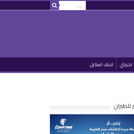
تجربتي
لايف استايل
للطيران