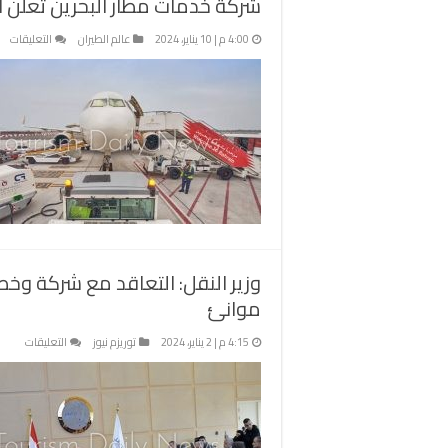
شركة خدمات مطار البحرين تعلن استثمار 4.5 مليون دينار لت
عل
4:00 م | 10 يناير، 2024
عالم الطيران
التعليقات
شر
خد
مط
الب
تع
است
.5
مل
دين
لتج
أس
مغ
موانئ
على
4:15 م | 2 يناير، 2024
توريزم نيوز
التعليقات
وزير
النقل:
التعاق
مع
شركة