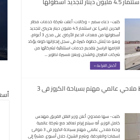
جديد أسطولها
ى
كة
كتبت- دعاء سمير – وكالات: أعلنت شركة خدمات مطار
مات
البحرين (باس) عن استثمار 4.5 مليون دينار بحريني لتجديد
ار
أسطولها من معدات الدعم الأرضي على مدى 3 أعوام،
حرين
وهو ما يُمثل خطوة كبيرة في سجل إنجازاتها كونه يؤكد
لن
التزامها الراسخ بتقديم خدمات استثنائية لشركائها من
ثمار
شركات الطيران والشحن ويعزز مسيرة تطوير …
4
يون
أكمل القراءة »
ار
ديد
طولها
وزير النقل: التعاقد مع شركة وخط ملاحي عالمي مهتم بسياحة الكروز فى 3
لقة
أسعا
كتبت- سها ممدوح: أعلن وزير النقل الفريق مهندس
كامل الوزير، أنه سيتم إبرام تعاقد مع شركة عالمية
د
وخط ملاحي عالمي مهتم بسياحة الكروز في 3 موانئ
(سفاجا والغردقة، وشرم الشيخ)، خلال أسبوع، مشيرًا إلى