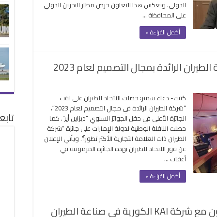
الدولي. ويعكس هذا التعاون حرص مطار البحرين الدولي
مجلس
على المحافظة …
المطارات
الدولي
أكمل القراءة »
ACI
مغلقة
طيران الرائدة بمجال التصميم لعام 2023
على
“الاتحاد
كتبت- دعاء سمير: حصلت الاتحاد للطيران على لقب
للطيران”
“شركة الطيران الرائدة في مجال التصميم لعام 2023″،
تحصد
تابع
الجائزة الأعلى في حفل الجوائز السنوي “ديزاين أير”. كما
لقب
حصلت الناقلة الوطنية لدولة الإمارات على جائزة “شركة
شركة
الطيران ذات العلامة التجارية الأكثر تطوراً”. ويأتي الإعلان
الطيران
عن فوز الاتحاد للطيران بهذه الجائزة المرموقة في
الرائدة
أعقاب …
بمجال
التصميم
أكمل القراءة »
لعام
2023
مغلقة
رية في صناعة الطيران