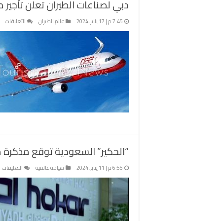
دبي لصناعات الطيران تعلن تأجير طائرتين من طراز 2
عل
7:45 م | 17 يناير، 2024
عالم الطيران
التعليقات
دب
لص
الط
تع
تأج
طائ
من
طرا
TR
00
لش
“الحكير” السعودية توقع مذكرة 
91
مغ
ع
6:55 م | 11 يناير، 2024
سياحة عالمية
التعليقات
“
ا
ت
م
م