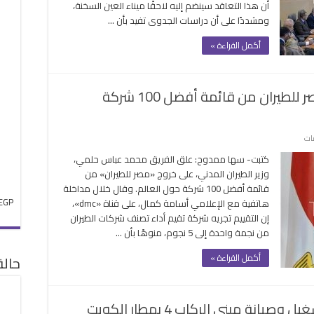
أن هذا التعاقد سينضم إليه لاحقًا ميناء العين السخنة،
ومشددًا على أن دراسات الجدوى تفيد بأن …
أكمل القراءة »
ة
ماذا قال وزير الطيران عن خروج مصر للطيران من قائمة أفضل 100 شركة
على
قات
ماذا
كتبت- سها ممدوح: علق الفريق محمد عباس حلمي،
قال
وزير الطيران المدني، على خروج «مصر للطيران» من
وزير
قائمة أفضل 100 شركة حول العالم. وقال خلال مداخلة
الطيران
EGP
هاتفية مع الإعلامي أسامة كمال، على قناة «dmc»،
عن
إن التقييم تجريه شركة تقيم أداء تصنف شركات الطيران
خروج
من نجمة واحدة إلى 5 نجوم، منوهًا بأن …
مصر
للطيران
أكمل القراءة »
حال
من
قائمة
أفضل
ة مبنى الركاب 4 بمطار الكويت
100