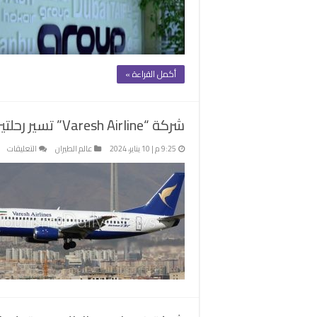
“
ل
ش
ل
ا
أكمل القراءة »
م
شركة “Varesh Airline” تسير رحلتين أسبوعيًا بين مسقط وطهران
عل
9:25 م | 10 يناير، 2024
عالم الطيران
التعليقات
شر
sh
تسي
رحل
أسب
بين
مس
وط
مغ