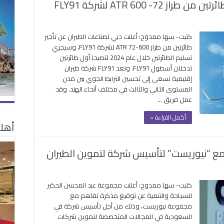
7- ATR 600 لشركة FLY91
ى
ي
كتبت- سها ممدوح: أعلنت دبي لصناعات الطيران عن تأجير
ناعات
طائرتين من طراز ATR 72-600 لشركة FLY91، وسيجري
يران
تسليم الطائرتين خلال عام 2024 لتصبحا أول طائرتين
لن
تدخلان أسطول FLY91. وتعد FLY91 شركة طيران
ير
إقليمية تسعى إلى تحسين الترابط الجوي بين مدن
رتين
المستوى الثاني والثالث في مختلف أنحاء الهند. وقد
عمل فريق …
ز
72-
أكمل القراءة »
A
أهلا
6
ركة
مع “نيوريست” لتأسيس شركة لتموين الطيران
FLY
لقة
لى
الحكير”
كتبت- سها ممدوح: أعلنت مجموعة عبد المحسن الحكير
لسعودية
للسياحة والتنمية عن توقيع مذكرة تفاهم مع
وقع
مجموعة نيوريست، وذلك من أجل تأسيس شركة في
ذكرة
السعودية في المجالات المتخصصة لتموين شركات
ع