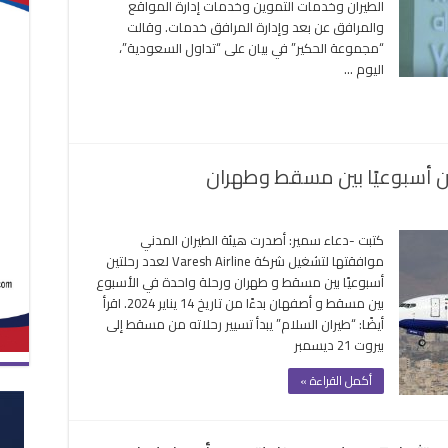
الطيران وخدمات التموين وخدمات إدارة المواقع
نيوريست”
والمرافق عن بعد وإدارة المرافق خدمات. وقالت
تأسيس
“مجموعة الحكير” في بيان على “تداول السعودية”،
ركة
اليوم …
تموين
لطيران
غلقة
ى
كة
كتبت -دعاء سمير: أصدرت هيئة الطيران المدني
“Vare
موافقتها لتشغيل شركة Varesh Airline لعدد رحلتين
Airline”
أسبوعيًا بين مسقط و طهران ورحلة واحدة في الأسبوع
ر
بين مسقط و أصفهان بدءًا من تاريخ 14 يناير 2024. اقرأ
تين
أيضًا: “طيران السلام” يبدأ تسيير رحلاته من مسقط إلى
وعيًا
بيروت 21 ديسمبر
قط
أكمل القراءة »
هران
لقة