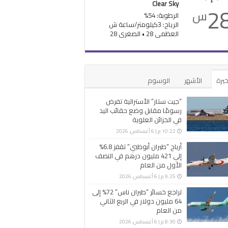
Clear Sky
2
س
الرطوبة: 54%
الرياح: 3كيلومتر/ساعة ش
العظمى 28 • الصغرى 28
خيرة
الأشهر
الوسوم
“جيت ستار” الأسترالية تفرض
رسومًا مقابل وضع حقائب اليد
في الخزائن العلوية
10:22 م | 6 أغسطس، 2026
أرباح “طيران أبوظبي” تقفز 6.8%
إلي 421 مليون درهم في النصف
الأول من العام
9:25 م | 6 أغسطس، 2026
تراجع خسائر “طيران ناس” 72% إلى
64 مليون دولار في الربع الثاني
من العام
8:30 م | 6 أغسطس، 2026