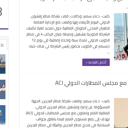
شركة
8
على
ت
بالعالم؟
شركة
مغلقة
كتبت- دعاء سمير: وكالات: قالت شركة مطار إنتشون
مطار
الدولي اليوم الأربعاء إنها وقعت مع الإدارة العامة
إنتشون
للطيران المدني الكويتي اتفاقية حول تمديد فترة تكليف
تمدد
الشركة الكورية بتشغيل وصيانة مبنى الركاب 4 في مطار
فترة
الكويت الدولي لمدة سنة واحدة إضافية في يوم 12
تشغيل
الأ
ديسمبر في الكويت بحضور رئيس الشركة لي هاك-جيه،
وصيانة
…
مبنى
الركاب
أكمل القراءة »
4
بمطار
الكويت
ع مجلس المطارات الدولي ACI
مغلقة
على
شركة
كتبت- دعاء سمير: وقعت شركة مطار البحرين، الجهة
مطار
المسؤولة عن إدارة وتشغيل مطار البحرين الدولي،
البحرين
اتفاقية التزام وتعاون مع مجلس المطارات الدولي (ACI)
توقع
تهدف إلى رفع مستوى التميز فيما يتعلق بجوانب
اتفاقية
السلامة في مدرج مطار البحرين والبيئة في مطار البحرين
مع