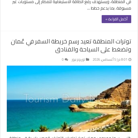
في المنطقة، ويستهدف رفع الطاقة الاستيعابية للمطار إلى مستويات غير
مسبوقة، بما يدعم خطط …
أكمل القراءة »
توترات المنطقة تعيد رسم خريطة السفر في عُمان
وتضغط على السياحة والفنادق
8:01 م | 5 أغسطس، 2026
توريزم نيوز
0
كتب – سها ممدوح : مع استمرار تداعيات التوترات الجيوسياسية في منطقة