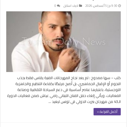
9:30 م | 5 أغسطس، 2026
لايف استايل
0
كتب – سها ممدوح : لم يعد نجاح المهرجانات الفنية يقاس فقط بجذب
النجوم أو الإقبال الجماهيري، بل أصبح مرتبطًا بكفاءة التنظيم والجاهزية
اللوجستية، باعتبارها عناصر أساسية في دعم السياحة الثقافية وصناعة
الفعاليات. ويأتي إلغاء حفل الفنان اللبناني رامي عياش ضمن فعاليات الدورة
الـ43 من مهرجان بنزرت الدولي في تونس ليعيد …
أكمل القراءة »