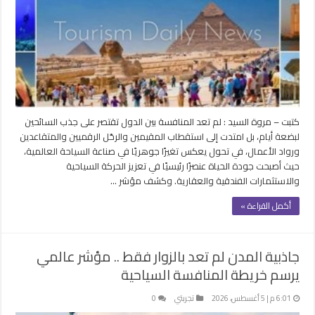
كتبت – مروة السيد : لم تعد المنافسة بين الدول تقتصر على جذب السائحين
لبضعة أيام، بل امتدت إلى استقطاب المقيمين والرحّل الرقميين والمتقاعدين
ورواد الأعمال، في تحول يعكس تغيرًا جوهريًا في صناعة السياحة العالمية،
حيث أصبحت جودة الحياة عنصرًا رئيسيًا في تعزيز الحركة السياحية
والاستثمارات الفندقية والعقارية. وكشف مؤشر …
أكمل القراءة »
جاذبية المدن لم تعد بالزوار فقط .. مؤشر عالمي
يرسم خريطة المنافسة السياحية
6:01 م | 5 أغسطس، 2026
تجربتي
0