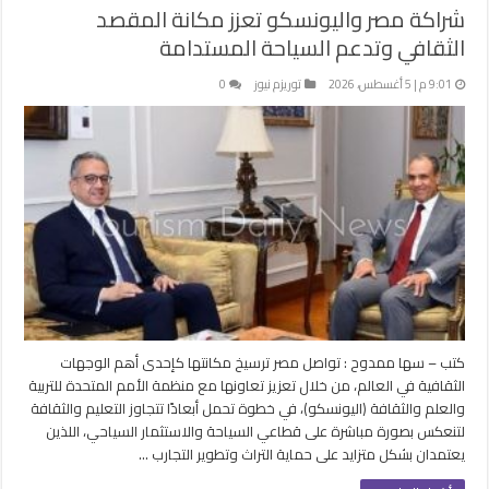
شراكة مصر واليونسكو تعزز مكانة المقصد
الثقافي وتدعم السياحة المستدامة
9:01 م | 5 أغسطس، 2026
توريزم نيوز
0
كتب – سها ممدوح : تواصل مصر ترسيخ مكانتها كإحدى أهم الوجهات
الثقافية في العالم، من خلال تعزيز تعاونها مع منظمة الأمم المتحدة للتربية
والعلم والثقافة (اليونسكو)، في خطوة تحمل أبعادًا تتجاوز التعليم والثقافة
لتنعكس بصورة مباشرة على قطاعي السياحة والاستثمار السياحي، اللذين
يعتمدان بشكل متزايد على حماية التراث وتطوير التجارب …