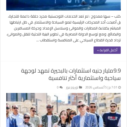
كتب – سها ممدوح : لم تعد الخدمات اللوجستية مجرد حلقة داعمة للتجارة،
بل أصبحت أحد المحركات الرئيسية لنمو السياحة والاستثمار، في ظل ارتباطها
المباشر بكفاءة المطارات والموانئ وسلاسل الإمداد وحركة المسافرين
والبضائع. ومع توسع الدولة المصرية في تطوير البنية التحتية للنقل والموانئ،
تزداد قدرة القطاع السياحي على المنافسة واستقطاب …
أكمل القراءة »
9.9مليار جنيه استثمارات بالبحيرة تمهد لوجهة
سياحية واستثمارية أكثر تنافسية
7:01 م | 5 أغسطس، 2026
توريزم نيوز
0