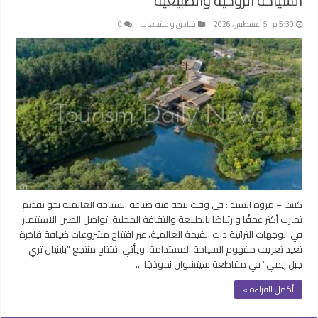
السياحة الروحية والطبيعية
5:30 م | 5 أغسطس، 2026
فنادق و منتجعات
0
كتبت – مروة السيد : في وقت تتجه فيه صناعة السياحة العالمية نحو تقديم
تجارب أكثر عمقًا وارتباطًا بالطبيعة والثقافة المحلية، تواصل الصين الاستثمار
في الوجهات التراثية ذات القيمة العالمية، عبر افتتاح مشروعات ضيافة فاخرة
تعيد تعريف مفهوم السياحة المستدامة. ويأتي افتتاح منتجع “باينيان تري
جبل إيمي” في مقاطعة سيتشوان نموذجًا …
أكمل القراءة »