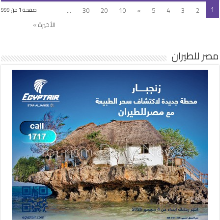
1
...
30
20
10
»
5
4
3
2
صفحة 1 من 999
الأخيرة »
مصر للطيران