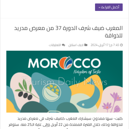
أكمل القراءة »
المغرب ضيف شرف الدورة 37 من معرض مدريد
للذواقة
على
7:45 م | 17 أبريل، 2024
لايف استايل
التعليقات
المغرب
ضيف
شرف
الدورة
37
من
معرض
مدريد
للذواقة
مغلقة
كتبت- سها ممدوح: سيشارك المغرب كضيف شرف في معرض مدريد
للذواقة وذلك خلال الفترة الممتدة من 22 أبريل وإلى غاية الـ25 منه. ستوفر