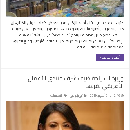
ضيف
شرف
مغلقة
كتبت – دعاء سمير : قال أحمد الزكي، مدير معرض بغداد الدولي للكتاب، إن
15 دولة عربية وأجنبية تشارك بالدورة الـ24 بالمعرض، والمغرب هي ضيفة
الشرف. اوضح خلال مداخلة ببرنامج “صباح جديد” على شاشة “القاهرة
الإخبارية”، أن العراق يمتلك تاريخا عريقا من الثقافة يؤثر على وضع العراق
ومجتمعه واهتمامه بالثقافة …
أكمل القراءة »
وزيرة السياحة ضيف شرف منتدى الأعمال
الأفريقي بفرنسا
على
12:46 م | 3 أكتوبر، 2019
توريزم نيوز
التعليقات
وزيرة
السياحة
ضيف
شرف
منتدى