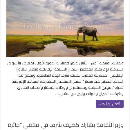
ضيف
شرف
معرض
الأسواق
السياحية
الإفريقية
بدكار
مغلقة
وكالات: افتتحت، أمس الاثنين بدكار، فعاليات الدورة الأولى لمعرض الأسواق
السياحية الإفريقية، المخصص لتثمين السياحة الإفريقية وتعزيز التعاون
الإقليمي، بمشاركة المغرب كضيف شرف لهذه التظاهرة. ويجمع هذا
الحدث، المنظم تحت شعار “السفر، الاستثمار، المشاركة: السياحة الإفريقية
تتحرك”، مهنيي السياحة ومستثمرين ووكلاء الأسفار وأصحاب الفنادق
وشركات الطيران وخبراء دوليين من مشارب …
أكمل القراءة »
وزير الثقافة يشارك كضيف شرف في ملتقى “جائزة