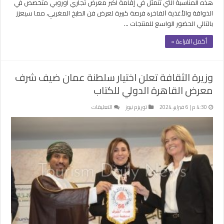
هذه المناسبة التي تتمثل في إقامة أكبر معرض تجاري أوروبي متخصص في
الذواقة والأغذية ﺍﻟﻔﺎﺧﺮﺓ فرصة كبيرة لعرض فن الطبخ المغربي، مما سيعزز
بالتالي الحضور الواسع للمنتجات …
أكمل القراءة »
وزيرة الثقافة تعلن اختيار سلطنة عمان ضيف شرف
معرض القاهرة الدولي للكتاب
على
4:30 م | 6 فبراير، 2024
توريزم نيوز
التعليقات
وزيرة
الثقافة
تعلن
اختيار
سلطنة
عمان
ضيف
شرف
معرض
القاهرة
الدولي