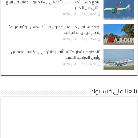
تراجع خسائر “طيران ناس” 72% إلى 64 مليون دولار في الربع
الثاني من العام
8:30 م | 6 أغسطس، 2026
توافد سياحي كبير على عجلون في أغسطس.. و”التلفريك”
يتصدر الوجهات الجاذبة
7:45 م | 6 أغسطس، 2026
“الخطوط القطرية” تستأنف رحلاتها إلى الكويت والبحرين
وأربيل العراقية السبت
6:00 م | 6 أغسطس، 2026
تابعنا على فيسبوك