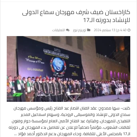
كازاخستان ضيف شرف مهرجان سماع الدولى
للإنشاد بدورته الـ17
على
4:40 م | 13 سبتمبر، 2024
توريزم نيوز
التعليقات
كازاخستان
ضيف
شرف
مهرجان
سماع
الدولى
للإنشاد
بدورته
الـ17
مغلقة
كتبت- سها ممدوح: عقد الفنان انتصار عبد الفتاح رئيس ومؤسس مهرجان
سماع الدولى للإنشاد والموسيقى الروحية، وسهام اسماعيل المدير
التنفيذى للمهرجان، وقيثارة عبد الفتاح الأمين العام لمؤسسة حوار وفنون
ثقافات الشعوب، مؤتمراً صحفياً للإعلان عن تفاصيل بدء المهرجان فى دورته
الـ17 بالمجلس الأعلى للثقافة. وجاء المهرجان بدعم الدكتور أحمد فؤاد …