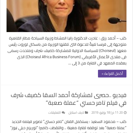
الأعمال
الأفريقي
بفرنسا
مغلقة
كتب – أحمد رزق : غادرت الدكتورة رانيا المشاط وزيرة السياحة مطار القاهرة
متوجهة إلى فرنسا تلبيةً للدعوة التى تلقتها الوزيرة من باسكال لوروت رئيس
معهد (Choiseul) للسياسة الدولية للمشاركة كضيف شرف ومتحدث رسمى
فى منتدى الأعمال الأفريقي (Choiseul Africa Business Forum) الذى
يعقده المعهد في الفترة من 3 إلى …
أكمل القراءة »
فيديو ..حصرى لمشاركة أحمد السقا كضيف شرف
في فيلم تامر حسني “عملة صعبة”
على
11:20 م | 18 يوليو، 2019
لايف استايل
التعليقات
فيديو
كتب – محمود السعيد : يستكمل الفنان “تامر حسني” تصوير فيلمه الجديد
..حصرى
“عملة صعبة” بعد توقفه لفترة معينة .. والتقطت كاميرا “توريزم ديلي نيوز”
لمشاركة أحمد