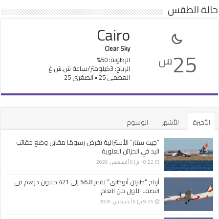
حالة الطقس
Cairo
Clear Sky
25
س
الرطوبة: 50%
الرياح: 3كيلومتر/ساعة ش.ش.غ
العظمى 25 • الصغرى 25
الأخيرة
الأشهر
الوسوم
“جيت ستار” الأسترالية تفرض رسومًا مقابل وضع حقائب
اليد في الخزائن العلوية
10:22 م | 6 أغسطس، 2026
أرباح “طيران أبوظبي” تقفز 6.8% إلي 421 مليون درهم في
النصف الأول من العام
9:25 م | 6 أغسطس، 2026