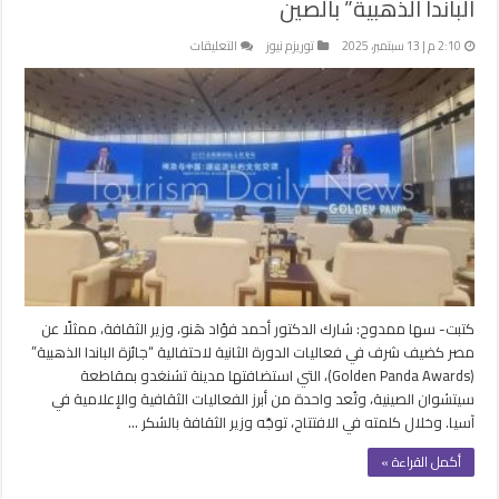
الباندا الذهبية” بالصين
على
2:10 م | 13 سبتمبر، 2025
توريزم نيوز
التعليقات
وزير
الثقافة
يشارك
كضيف
شرف
في
ملتقى
“جائزة
الباندا
الذهبية”
بالصين
مغلقة
كتبت- سها ممدوح: شارك الدكتور أحمد فؤاد هَنو، وزير الثقافة، ممثلًا عن
مصر كضيف شرف في فعاليات الدورة الثانية لاحتفالية “جائزة الباندا الذهبية”
(Golden Panda Awards)، التي استضافتها مدينة تشنغدو بمقاطعة
سيتشوان الصينية، وتُعد واحدة من أبرز الفعاليات الثقافية والإعلامية في
آسيا. وخلال كلمته في الافتتاح، توجّه وزير الثقافة بالشكر …
أكمل القراءة »