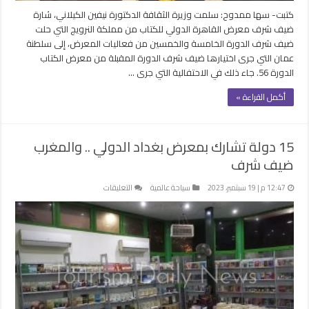
للكتاب
كتبت- سها ممدوح: سلمت وزيرة الثقافة الدكتورة نيفين الكيلاني، شارة
مغلقة
ضيف شرف معرض القاهرة الدولي للكتاب من مملكة النرويج التي حلت
ضيف شرف الدورة الخامسة والخمسين من فعاليات المعرض، إلى سلطنة
عمان التي جرى اختيارها ضيف شرف الدورة المقبلة من معرض الكتاب
الدورة 56. جاء ذلك في الاحتفالية التي جرى …
أكمل القراءة »
15 دولة تشارك بمعرض بغداد الدولي .. والمغرب
ضيف شرف
على
12:47 م | 19 سبتمبر، 2023
سياحة عالمية
التعليقات
15
دولة
تشارك
بمعرض
بغداد
الدولي
..
والمغرب