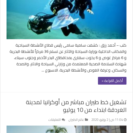
البحرية
والغوص
والسفاري
شهادة
السلامة
الصحية
مغلقة
كتب – أحمد رزق : كشفت سامية سامى رئيس قطاع الأنشطة السياحية
والمكاتب الداخلية بوزارة السياحة والآثار عن تسلم 36 مركزاً للأنشطة البحرية
و 6 مراكز غوص و 6 يخوت سفارى بمحافظتي البحر الأحمر وجنوب سيناء،
شهادة السلامة الصحية المعتمدة من وزارتي السياحة والاثار، والصحة
والسكان، وغرفة الغوص والأنشطة البحرية، الاسبوع …
أكمل القراءة »
تشغيل خط طيران مباشر من أوكرانيا لمدينة
الغردقة ابتداء من 10 يوليو
على
11:04 ص | 2 يوليو، 2020
عالم الطيران
التعليقات
تشغيل
خط