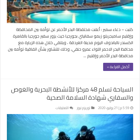
سفانيتي
بجورجيا
مغلقة
كتبت – دعاء سمير : أعلنت محتفظة البحر الأحمر عن توأمه بين المحافظة
وإقليم ساميجريلو زيمو سفانيتي بجورجيا خيث يزور سفير جورجيا بالقاهرة
الكسندر نالباندوف اليوم مدينة الغردقة ، ويلتقي خلال هذه الزيارة مع
محافظ البحر الاحمر اللواء عمرو حنفي، وذلك للتشاور بشأن اتفاقية توأمه بين
محافظة البحر الأحمر وإقليم …
أكمل القراءة »
السياحة تسلم 48 مركزا للأنشطة البحرية والغوص
والسفاري شهادة السلامة الصحية
على
5:59 م | 21 يوليو، 2020
توريزم نيوز
التعليقات
السياحة
تسلم
48
مركزا
للأنشطة