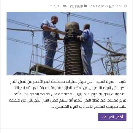
على
11:51 ص | 27 مايو، 2021
توريزم نيوز
التعليقات
انقطاع
التيار
الكهربائي
عن
مناطق
متفرقة
بمدينة
الغردقة
كإجراء
احترازى
مغلقة
كتبت – مروة السيد : أعلن مركز عمليات محافظة البحر الأحمر عن فصل التيار
الكهربائى اليوم الخميس عن عدة مناطق متفرقة بمدينة الغردقة لصيانة
المحولات الدورية كإجراء احترازى للمحافظة علي كفاءة المحولات. وأكد
مركز عمليات محافظة البحر الأحمر أنه سيتم فصل التيار الكهربائى عن منطقة
خلف مدرسة السلام الاعدادية اليوم الخميس، …
أكمل القراءة »