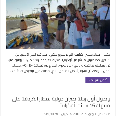
طيران
مباشر
من
أوكرانيا
لمدينة
الغردقة
ابتداء
من
10
يوليو
كتبت – دعاء سمير : كشف اللواء عمرو حنفي ، محافظ البحر الأحمر، عن
مغلقة
تشغيل خط طيران مباشر من أوكرانيا لمدينة الغردقة ابتداء من 10 يوليو. قال
في مداخلة هاتفية لبرنامج «كل يوم»، المذاع عبر فضائية «On E»، مساء
أمس الأربعاء، أن نسبة إشغال الفنادق -التي حصلت على تراخيص استئناف …
أكمل القراءة »
وصول أول رحلة طيران دولية لمطار الغردقة على
متنها 167 سائحا أوكرانياً
على
9:19 ص | 1 يوليو، 2020
عالم الطيران
التعليقات