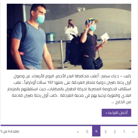
وصول
أول
رحلة
طيران
دولية
لمطار
الغردقة
على
متنها
167
سائحا
أوكرانياً
كتبت – دعاء سمير : أعلنت محافظة البحر الأحمر، اليوم الأربعاء، عن وصول
مغلقة
أول رحلة طيران دولية لمطار الغردقة على متنها 167 سائحا أوكرانياً ، عقب
استئناف الحكومة المصرية لحركة الطيران بالمطارات، حيث استقبلتهم بالمزمار
البلدي والتنورة ترحيبا بهم في مدينة الغردقة . كانت أول رحلة طيران قادمة
من الخارج …
أكمل القراءة »
4
»
5
3
2
1
«
صفحة 4 من 5