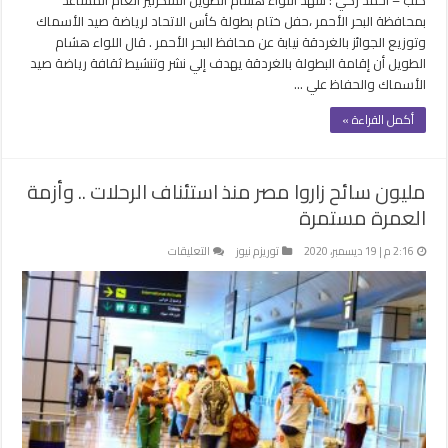
بمحافظة البحر الأحمر ،حفل ختام بطولة كأس الاتحاد لرياضة صيد الأسماك
وتوزيع الجوائز بالغردقة نيابة عن محافظ البحر الأحمر . قال اللواء هشام
الطويل أن إقامة البطولة بالغردقة يهدف إلي نشر وتنشيط ثقافة رياضة صيد
الأسماك والحفاظ علي …
أكمل القراءة »
مليون سائح زاروا مصر منذ استئناف الرحلات .. وأزمة
العمرة مستمرة
على
2:16 م | 19 ديسمبر، 2020
توريزم نيوز
التعليقات
مليون
سائح
زاروا
مصر
منذ
استئناف
الرحلات
..
وأزمة