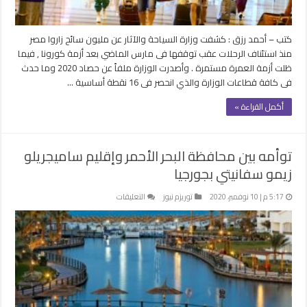
العمرة
مستمرة
مغلقة
كتب – أحمد رزق : كشفت وزارة السياحة والآثار عن مليون سائح زاروا مصر
منذ استئناف الرحلات عقب توقفها فى مارس الماضي بعد أزمة كورونا , فيما
ظلت أزمة العمرة مستمرة . وأصدرت الوزارة ملفاً عن حصاد 2020 وما حدث
فى كافة قطاعات الوزارة والذي انحصر فى 16 نقطة أساسية …
أكمل القراءة »
توأمه بين محافظة البحر الأحمر وإقليم ساميجريلو
زيمو سفانيتي بجورجيا
على
5:17 م | 10 نوفمبر، 2020
توريزم نيوز
التعليقات
توأمه
بين
محافظة
البحر
الأحمر
وإقليم
ساميجريلو
زيمو