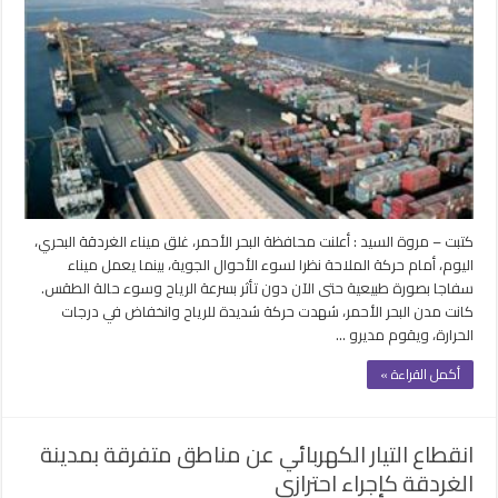
ميناء
الغردقة
البحري
أمام
حركة
الملاحة
بسبب
سوء
الأحوال
الجوية
اليوم
كتبت – مروة السيد : أعلنت محافظة البحر الأحمر، غلق ميناء الغردقة البحري،
مغلقة
اليوم، أمام حركة الملاحة نظرا لسوء الأحوال الجوية، بينما يعمل ميناء
سفاجا بصورة طبيعية حتى الآن دون تأثر بسرعة الرياح وسوء حالة الطقس.
كانت مدن البحر الأحمر، شهدت حركة شديدة للرياح وانخفاض في درجات
الحرارة، ويقوم مديرو …
أكمل القراءة »
انقطاع التيار الكهربائي عن مناطق متفرقة بمدينة
الغردقة كإجراء احترازى