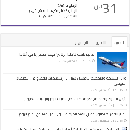
31
س
الرطوبة: 43%
الرياح: 2كيلومتر/ساعة ش.ش.غ
العظمى 31 • الصغرى 31
الأخيرة
الأشهر
الوسوم
طائرة تابعة لـ”دلتا إيرلاينز” تهبط اضطراريًا في أتلانتا
3:35 م | 9 أغسطس، 2026
وزيرا السياحة والتخطيط يناقشان سبل إبراز إسهامات القطاع في الاقتصاد
القومي
3:15 م | 9 أغسطس، 2026
رئيس الوزراء يتفقد مجمع محطات تحلية مياه البحر بالرميلة بمطروح
2:45 م | 9 أغسطس، 2026
الديار القطرية تطلق أعمال تنفيذ المرحلة الأولى من مشروع “علم الروم”
2:25 م | 9 أغسطس، 2026
السياحة المصرية سباق لزيادة أعداد الوافدين وزيادة مساهمتها في