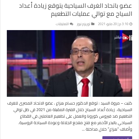
عضو باتحاد الغرف السياحية يتوقع زيادة أعداد
السياح مع توالي عمليات التطعيم
على
3:10 م | 20 مايو، 2021
توريزم نيوز
التعليقات
عضو
باتحاد
الغرف
السياحية
يتوقع
زيادة
أعداد
السياح
مع
توالي
عمليات
التطعيم
كتبت – مروة السيد : توقع الدكتور حسام هزاع ، عضو الاتحاد المصرى للغرف
مغلقة
السياحية، زيادة أعداد السياح خلال الفترة المقبلة من 2021 في ظل توالي
التطعيم ضد فيروس كورونا والعمل على تطعيم العاملين في القطاع
السياحي بالبحر الأحمر مع فتح منتجع الجلالة وعودة السياحة الروسية.
وأضاف “هزاع” خلال مداخلة …