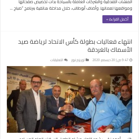
المنشآت الفندقية والشركات العاملة بالسياحة بدأت تخصيص صفحاتها
ومواقعها لعمالها. وأضاف أبوطالب، خلال مداخلة هاتفية ببرنامج “صباح …
أكمل القراءة »
انتهاء فعاليات بطولة كأس الاتحاد لرياضة صيد
الأسماك بالغردقة
على
9:47 ص | 20 ديسمبر، 2020
توريزم نيوز
التعليقات
انتهاء
فعاليات
بطولة
كأس
الاتحاد
لرياضة
صيد
الأسماك
بالغردقة
مغلقة
كتب – أحمد زكي : شهد اللواء هشام الطويل السكرتير العام المساعد